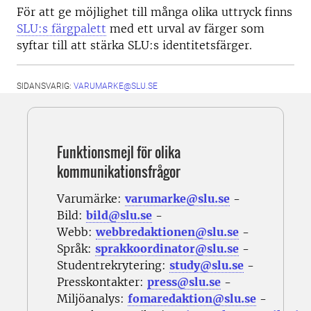
För att ge möjlighet till många olika uttryck finns
SLU:s färgpalett
med ett urval av färger som
syftar till att stärka SLU:s identitetsfärger.
SIDANSVARIG:
VARUMARKE@SLU.SE
Funktionsmejl för olika
kommunikationsfrågor
Varumärke:
varumarke@slu.se
-
Bild:
bild@slu.se
-
Webb:
webbredaktionen@slu.se
-
Språk:
sprakkoordinator@slu.se
-
Studentrekrytering:
study@slu.se
-
Presskontakter:
press@slu.se
-
Miljöanalys:
fomaredaktion@slu.se
-