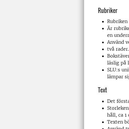
Rubriker
Rubriken 
Är rubrik
en underr
Använd ve
två rader.
Bokstäver
läslig på
SLU:s uni
lämpar sig
Text
Det först
Storleken
håll, ca 
Texten bö
Använd ty