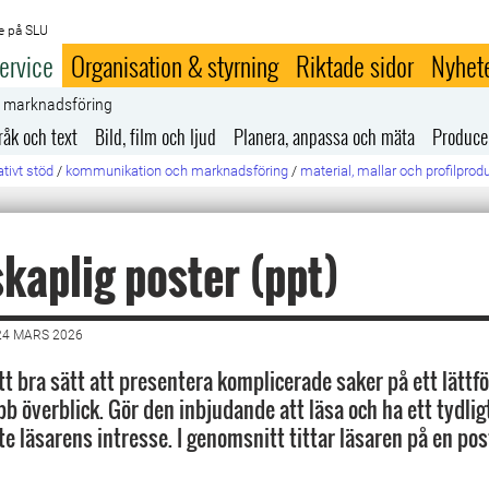
e på SLU
ervice
Organisation & styrning
Riktade sidor
Nyhet
h marknadsföring
råk och text
Bild, film och ljud
Planera, anpassa och mäta
Produce
tivt stöd
/
kommunikation och marknadsföring
/
material, mallar och profilprod
kaplig poster (ppt)
24 MARS 2026
tt bra sätt att presentera komplicerade saker på ett lättfö
bb överblick. Gör den inbjudande att läsa och ha ett tydli
e läsarens intresse. I genomsnitt tittar läsaren på en pos