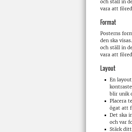
och ställ in 
vara att före
Format
Posterns form
den ska visas
och ställ in 
vara att före
Layout
En layout
kontraste
blir unik 
Placera t
ögat att f
Det ska i
och var f
Stärk dit