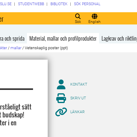
SLU.SE
STUDENTWEBB
BIBLIOTEK
SÖK PERSONAL
er
Sök
English
ra och sprida
Material, mallar och profilprodukter
Lagkrav och riktlin
ukter
/
mallar
/
Vetenskaplig poster (ppt)
KONTAKT
SKRIV UT
rståeligt sätt
LÄNKAR
gt budskap!
ter i en