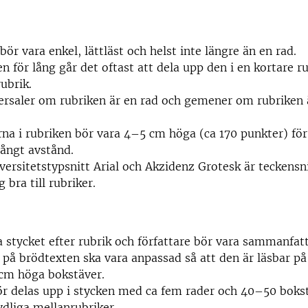
bör vara enkel, lättläst och helst inte längre än en rad.
en för lång går det oftast att dela upp den i en kortare ru
ubrik.
rsaler om rubriken är en rad och gemener om rubriken 
na i rubriken bör vara 4–5 cm höga (ca 170 punkter) för
 långt avstånd.
versitetstypsnitt Arial och Akzidenz Grotesk är teckensn
 bra till rubriker.
a stycket efter rubrik och författare bör vara sammanfat
 på brödtexten ska vara anpassad så att den är läsbar p
1 cm höga bokstäver.
r delas upp i stycken med ca fem rader och 40–50 bokst
dliga mellanrubriker