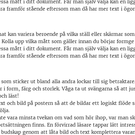
dessa mått i ditt dokument. Får man själv välja kan en li
dra framför stående eftersom man då har mer text i ögo
at kan variera beroende på vilka ställ eller skärmar so
. Kolla upp vilka mått som gäller innan du börjar formge
dessa mått i ditt dokument. Får man själv välja kan en li
dra framför stående eftersom man då har mer text i ögo
 som sticker ut bland alla andra lockar till sig betraktare
r i form, färg och storlek. Våga ta ut svängarna så att ju
och läst!
ext och bild på postern så att de bildar ett logiskt flöde 
ölja.
nte vara minsta tvekan om vad som hör ihop, var man sk
ortsättningen finns. En förvirrad läsare tappar lätt intres
t budskap genom att låta bild och text komplettera varan