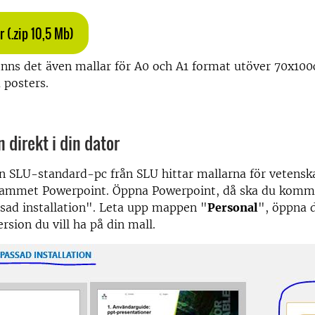
 (.zip 10,5 Mb)
nns det även mallar för A0 och A1 format utöver 70x100
 posters.
 direkt i din dator
 SLU-standard-pc från SLU hittar mallarna för vetenska
grammet Powerpoint. Öppna Powerpoint, då ska du komma
ad installation".
Leta upp mappen "
Personal
", öppna d
rsion du vill ha på din mall.