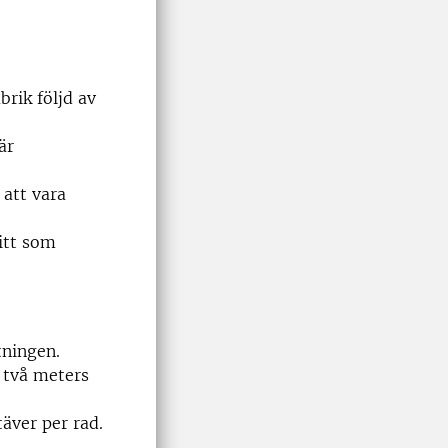
brik följd av
är
 att vara
itt som
tningen.
å två meters
äver per rad.