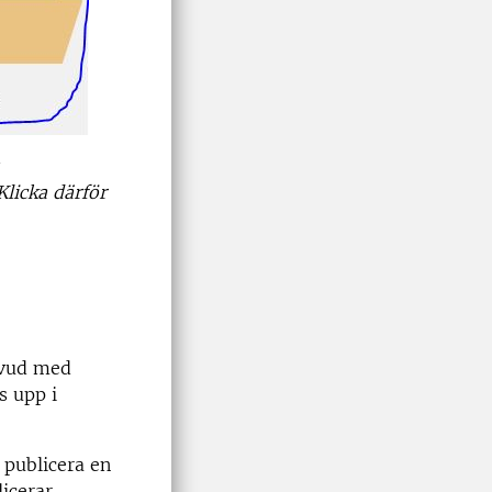
Klicka därför
huvud med
as upp i
t publicera en
icerar