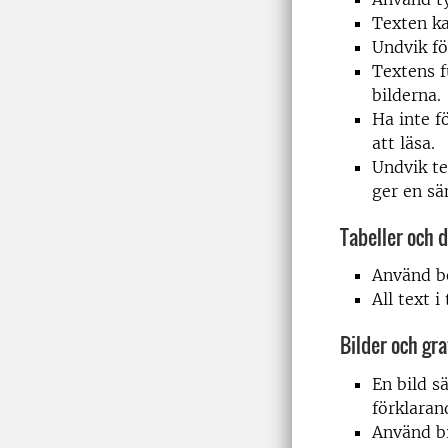
Texten ka
Undvik fö
Textens f
bilderna.
Ha inte f
att läsa.
Undvik te
ger en sä
Tabeller och 
Använd be
All text 
Bilder och gra
En bild s
förklaran
Använd bi