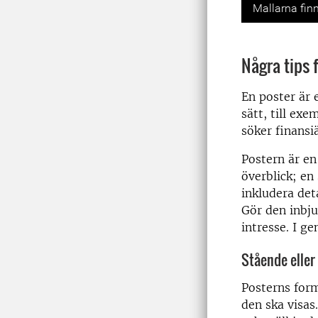
Previou
Mallarna finn
Några tips 
En poster är 
sätt, till ex
söker finansiä
Postern är en
överblick; en
inkludera det
Gör den inbju
intresse. I g
Stående eller
Posterns form
den ska visas