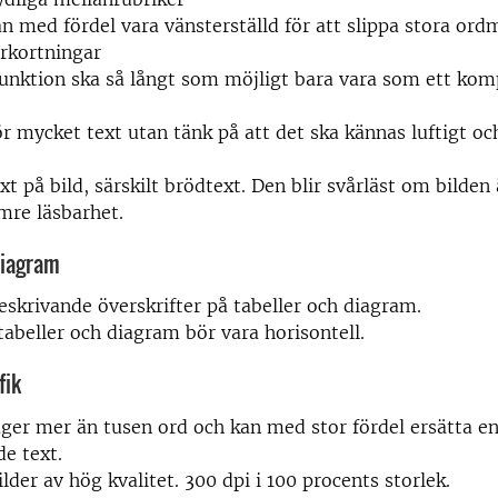
n med fördel vara vänsterställd för att slippa stora ord
rkortningar
unktion ska så långt som möjligt bara vara som ett kom
ör mycket text utan tänk på att det ska kännas luftigt o
xt på bild, särskilt brödtext. Den blir svårläst om bilden
mre läsbarhet.
diagram
skrivande överskrifter på tabeller och diagram.
i tabeller och diagram bör vara horisontell.
fik
äger mer än tusen ord och kan med stor fördel ersätta en
de text.
lder av hög kvalitet. 300 dpi i 100 procents storlek.