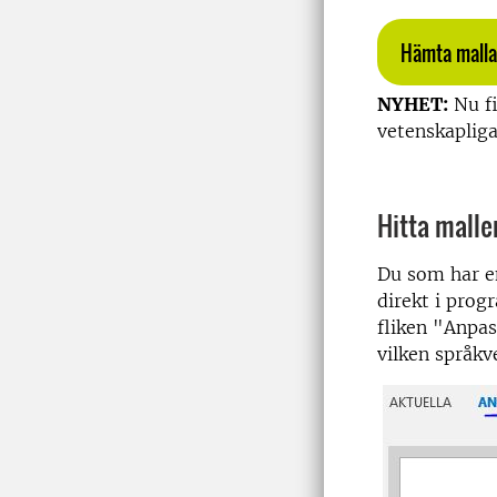
Hämta mallar
NYHET:
Nu fi
vetenskapliga
Hitta mallen
Du som har en
direkt i pro
fliken
"Anpass
vilken språkve