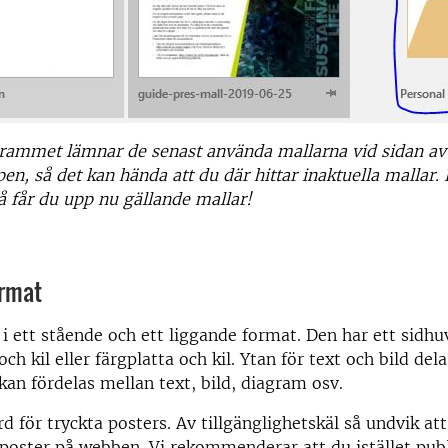
grammet lämnar de senast använda mallarna vid sidan av
n, så det kan hända att du där hittar inaktuella mallar. 
å får du upp nu gällande mallar!
ormat
 i ett stående och ett liggande format. Den har ett sid
och kil eller färgplatta och kil. Ytan för text och bild del
kan fördelas mellan text, bild, diagram osv.
rd för tryckta posters. Av tillgänglighetskäl så undvik at
poster på webben. Vi rekommenderar att du istället publ