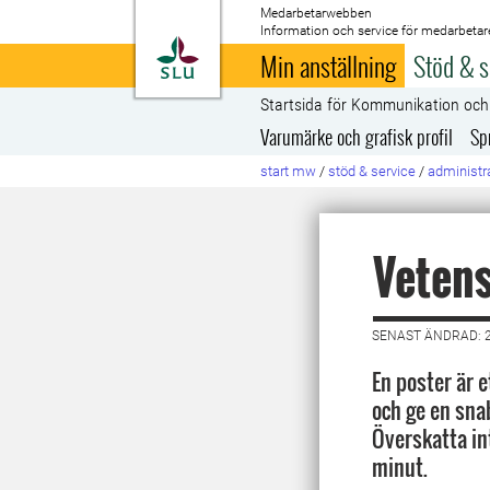
Medarbetarwebben
Information och service för medarbetar
Till startsida
Min anställning
Stöd & s
Startsida för Kommunikation oc
Varumärke och grafisk profil
Sp
start mw
/
stöd & service
/
administra
Vetens
SENAST ÄNDRAD: 
En poster är e
och ge en sna
Överskatta int
minut.