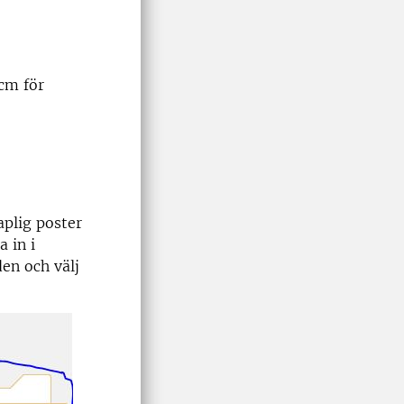
cm för
plig poster
 in i
en och välj