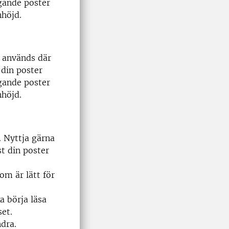
ggande poster
nhöjd.
m används där
 din poster
ggande poster
nhöjd.
. Nyttja gärna
st din poster
som är lätt för
a börja läsa
set.
dra.