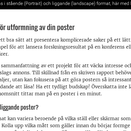
s
s i stående (Portrait) och liggande (landscape) format, här med 
för utformning av din poster
ett bra sätt att presentera komplicerade saker på ett lätt
empel för att lansera forskningsresultat på en konferens e
rer.
 sammanfattning av ett projekt för att väcka intresse o
 slags annons. Till skillnad från en skriven rapport behö
aljer, utan kan fokusera på att göra postern så intressan
dande att läsa! Ha ett tydligt budskap! Överskatta inte 
enomsnitt tittar man på en poster i en minut.
 liggande poster?
at kan variera beroende på vilka ställ eller skärmar so
. Kolla upp vilka mått som gäller innan du börjar formge