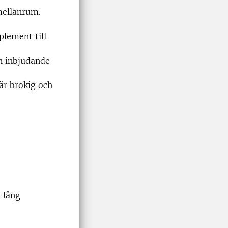
mellanrum.
plement till
ch inbjudande
 är brokig och
 lång