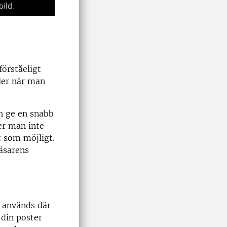
Next
bild.
förståeligt
ller när man
ch ge en snabb
ver man inte
t som möjligt.
läsarens
m används där
 din poster