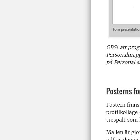
OBS! att pro
Personalmappe
på Personal s
Posterns f
Postern finns
profilkollage 
trespalt som 
Mallen är gjo
pdf av denna 