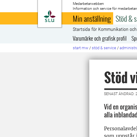
Medarbetarwebben
Information och service för medarbetar
Till startsida
Min anställning
Stöd & s
Startsida för Kommunikation oc
Varumärke och grafisk profil
Sp
start mw
/
stöd & service
/
administra
Stöd v
SENAST ÄNDRAD: 
Vid en organi
alla inblandad
Personalavdel
som uppstår 