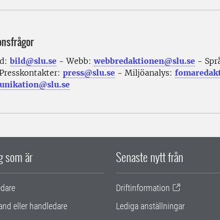
onsfrågor
ld:
bild@slu.se
- Webb:
webbredaktionen@slu.se
- Spr
Presskontakter:
press@slu.se
- Miljöanalys:
fomaredak
nikation@slu.se
ig som är
Senaste nytt från
edare
Driftinformation
and eller handledare
Lediga anställningar