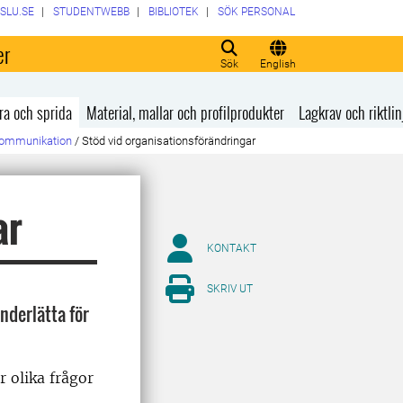
SLU.SE
STUDENTWEBB
BIBLIOTEK
SÖK PERSONAL
er
Sök
English
ra och sprida
Material, mallar och profilprodukter
Lagkrav och riktlin
 kommunikation
/
Stöd vid organisationsförändringar
ar
KONTAKT
SKRIV UT
nderlätta för
 olika frågor