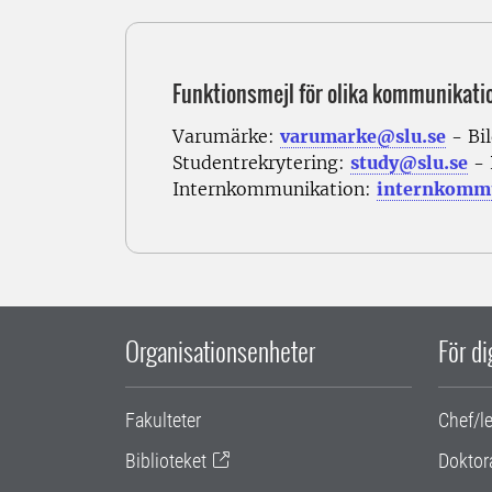
Funktionsmejl för olika kommunikati
Varumärke:
varumarke@slu.se
- Bi
Studentrekrytering:
study@slu.se
- 
Internkommunikation:
internkommu
Organisationsenheter
För d
Fakulteter
Chef/l
Biblioteket
Doktor