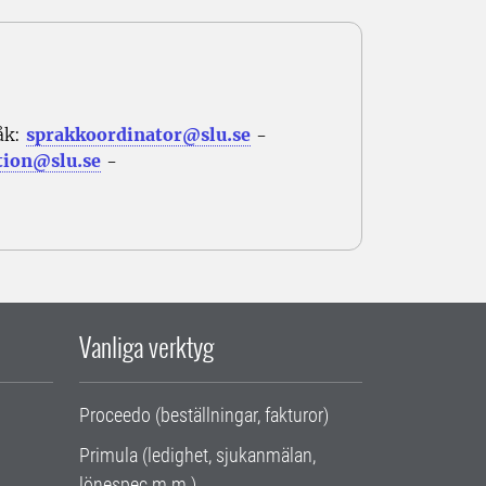
åk:
sprakkoordinator@slu.se
-
tion@slu.se
-
Vanliga verktyg
Proceedo (beställningar, fakturor)
Primula (ledighet, sjukanmälan,
lönespec m.m.)