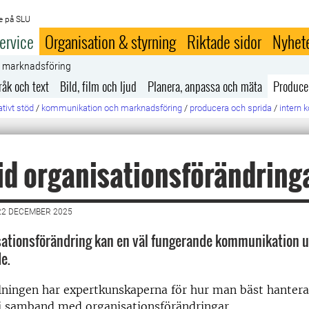
e på SLU
ervice
Organisation & styrning
Riktade sidor
Nyhet
h marknadsföring
råk och text
Bild, film och ljud
Planera, anpassa och mäta
Produce
tivt stöd
/
kommunikation och marknadsföring
/
producera och sprida
/
intern
id organisationsförändring
22 DECEMBER 2025
sationsförändring kan en väl fungerande kommunikation u
e.
ningen har expertkunskaperna för hur man bäst hanterar
i samband med organisationsförändringar.