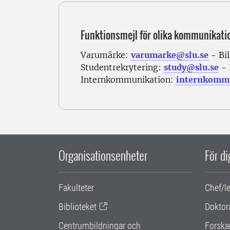
Funktionsmejl för olika kommunikati
Varumärke:
varumarke@slu.se
- Bi
Studentrekrytering:
study@slu.se
- 
Internkommunikation:
internkommu
Organisationsenheter
För d
Fakulteter
Chef/l
Biblioteket
Doktor
Centrumbildningar och
Forska