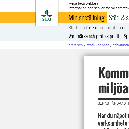
Medarbetarwebben
Information och service för medarbetar
Till startsida
Min anställning
Stöd & s
Startsida för Kommunikation oc
Varumärke och grafisk profil
Sp
start mw
/
stöd & service
/
administra
Kommu
miljöa
SENAST ÄNDRAD: 
Har du något 
verksamhetens