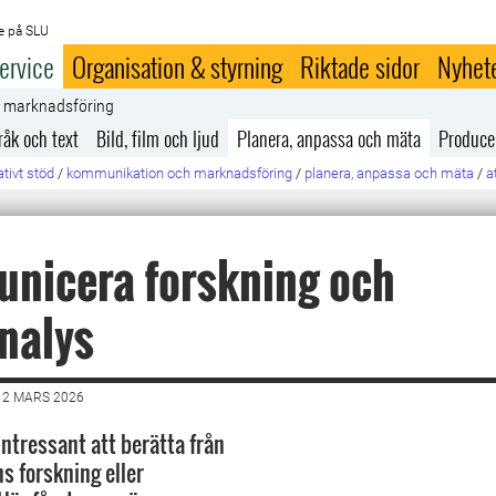
e på SLU
ervice
Organisation & styrning
Riktade sidor
Nyhet
h marknadsföring
råk och text
Bild, film och ljud
Planera, anpassa och mäta
Produce
tivt stöd
/
kommunikation och marknadsföring
/
planera, anpassa och mäta
/
a
nicera forskning och
nalys
12 MARS 2026
intressant att berätta från
 forskning eller