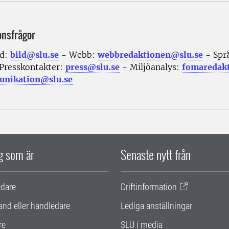
onsfrågor
ld:
bild@slu.se
- Webb:
webbredaktionen@slu.se
- Spr
Presskontakter:
press@slu.se
- Miljöanalys:
fomaredak
nikation@slu.se
ig som är
Senaste nytt från
edare
Driftinformation
and eller handledare
Lediga anställningar
re
SLU i media