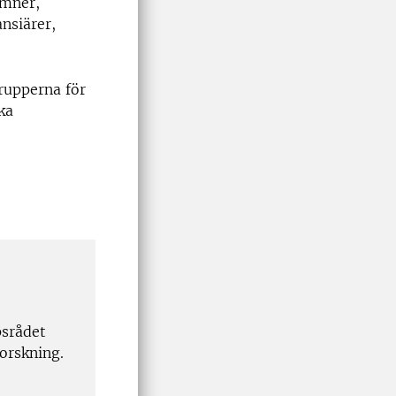
umner,
nsiärer,
rupperna för
ka
psrådet
orskning.