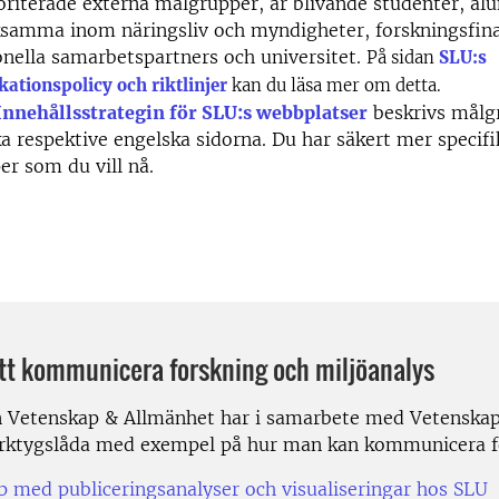
oriterade externa målgrupper, är blivande studenter, al
samma inom näringsliv och myndigheter, forskningsfina
onella samarbetspartners och universitet.
På sidan
SLU:s
tionspolicy och riktlinjer
kan du läsa mer om detta.
Innehållsstrategin för SLU:s webbplatser
beskrivs målg
a respektive engelska sidorna. Du har säkert mer specifi
r som du vill nå.
tt kommunicera forskning och miljöanalys
 Vetenskap & Allmänhet har i samarbete med Vetenska
erktygslåda med exempel på hur man kan kommunicera f
lp med publiceringsanalyser och visualiseringar hos SLU