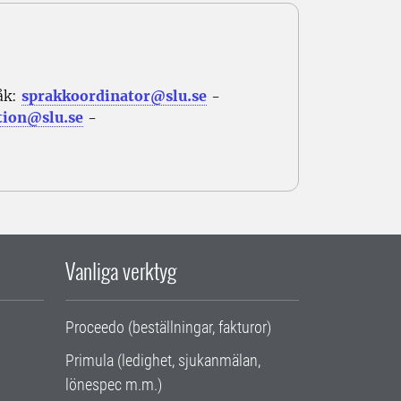
åk:
sprakkoordinator@slu.se
-
tion@slu.se
-
Vanliga verktyg
Proceedo (beställningar, fakturor)
Primula (ledighet, sjukanmälan,
lönespec m.m.)