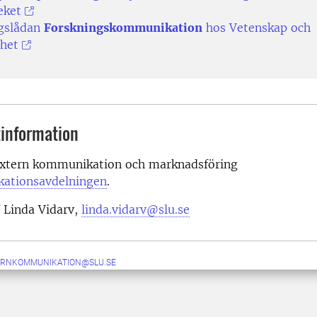
eket
gslådan
Forskningskommunikation
hos Vetenskap och
het
information
extern kommunikation och marknadsföring
ationsavdelningen
.
 Linda Vidarv,
linda.vidarv@slu.se
ERNKOMMUNIKATION@SLU.SE