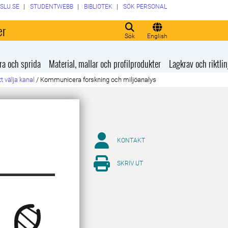
SLU.SE
STUDENTWEBB
BIBLIOTEK
SÖK PERSONAL
er
Sök
English
ra och sprida
Material, mallar och profilprodukter
Lagkrav och riktlin
tt välja kanal
/
Kommunicera forskning och miljöanalys
KONTAKT
SKRIV UT