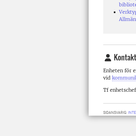
bibliot
Verkty
Allmän
Kontakt
Enheten för 
vid
kommunik
Tf enhetschef
SIDANSVARIG:
INT