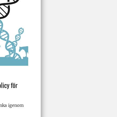
icy för
änka igenom