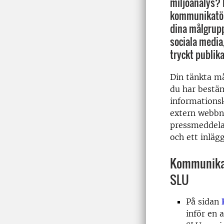
miljöanalys? 
kommunikatör
dina målgrupp
sociala media,
tryckt publika
Din tänkta m
du har bestä
informationsk
extern webbn
pressmeddelan
och ett inläg
Kommunikat
SLU
På sidan
inför en a