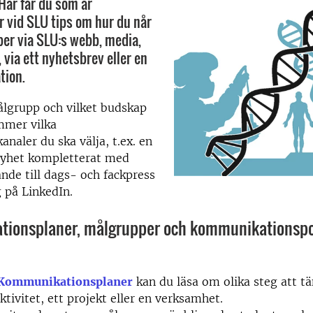
Här får du som är
 vid SLU tips om hur du når
er via SLU:s webb, media,
 via ett nyhetsbrev eller en
tion.
ålgrupp och vilket budskap
mmer vilka
analer du ska välja, t.ex. en
yhet kompletterat med
de till dags- och fackpress
g på LinkedIn.
ionsplaner, målgrupper och kommunikationspol
Kommunikationsplaner
kan du läsa om olika steg att t
ktivitet, ett projekt eller en verksamhet.