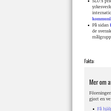
SLU:s pri
yrkesverk
internati
kommunika
På sidan
de svensk
målgruppe
Fakta:
Mer om a
Föreningen
gjort en v
Få hjä