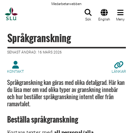
Medarbetarwebben
Till startsida
Sök
English
Meny
Språkgranskning
SENAST ÄNDRAD: 16 MARS 2026
KONTAKT
LÄNKAR
Språkgranskning kan göras med olika detaljgrad. Här kan
du läsa mer om vad olika typer av granskning innebär
och hur beställer språkgranskning internt eller från
ramavtalet.
Beställa språkgranskning
Kortare texter med
all personal/alla