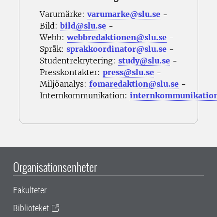
Varumärke:
varumarke@slu.se
-
Bild:
bild@slu.se
-
Webb:
webbredaktionen@slu.se
-
Språk:
sprakkoordinator@slu.se
-
Studentrekrytering:
study@slu.se
-
Presskontakter:
press@slu.se
-
Miljöanalys:
fomaredaktion@slu.se
-
Internkommunikation:
internkommunikatio
Organisationsenheter
Fakulteter
Biblioteket