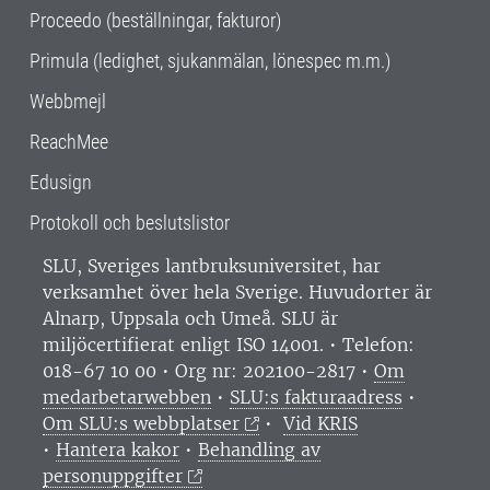
Proceedo (beställningar, fakturor)
Primula (ledighet, sjukanmälan, lönespec m.m.)
Webbmejl
ReachMee
Edusign
Protokoll och beslutslistor
SLU, Sveriges lantbruksuniversitet, har
verksamhet över hela Sverige. Huvudorter är
Alnarp, Uppsala och Umeå.
SLU är
miljöcertifierat enligt ISO 14001. •
Telefon:
018-67 10 00 • Org nr: 202100-2817 •
Om
medarbetarwebben
•
SLU:s fakturaadress
•
Om SLU:s webbplatser
•
Vid KRIS
•
Hantera kakor
•
Behandling av
personuppgifter