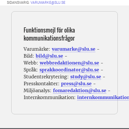
SIDANSVARIG:
VARUMARKE@SLU.SE
Funktionsmejl för olika
kommunikationsfrågor
Varumärke:
varumarke@slu.se
-
Bild:
bild@slu.se
-
Webb:
webbredaktionen@slu.se
-
Språk:
sprakkoordinator@slu.se
-
Studentrekrytering:
study@slu.se
-
Presskontakter:
press@slu.se
-
Miljöanalys:
fomaredaktion@slu.se
-
Internkommunikation:
internkommunikatio