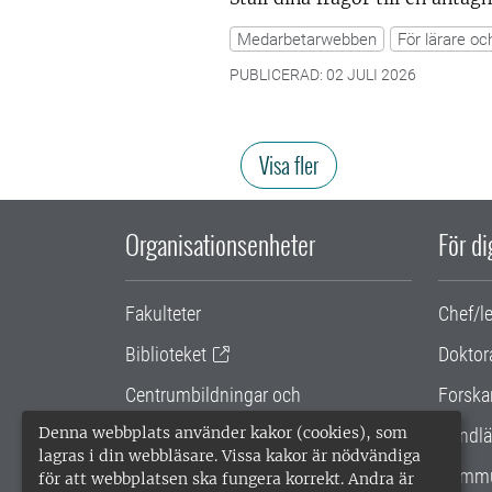
Medarbetarwebben
För lärare oc
PUBLICERAD: 02 JULI 2026
Visa fler
Organisationsenheter
För d
Fakulteter
Chef/l
Biblioteket
Doktor
Centrumbildningar och
Forska
samarbetsprojekt
Denna webbplats använder kakor (cookies), som
Handlä
lagras i din webbläsare. Vissa kakor är nödvändiga
Gemensamma verksamhetsstödet
Kommu
för att webbplatsen ska fungera korrekt. Andra är