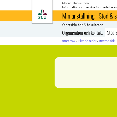
Medarbetarwebben
Information och service för medarbetar
Till startsida
Min anställning
Stöd & s
Startsida för S-fakulteten
Organisation och kontakt
Stöd 
start mw
/
riktade sidor
/
interna faku