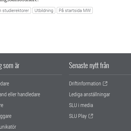
h studierektorer
Utbildning
På startsida MW
ig som är
Senaste nytt från
edare
Driftinformation
and eller handledare
Lediga anställningar
re
SLU i media
ggare
SLU Play
nikatör