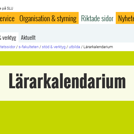
e på SLU
ervice
Organisation & styrning
Riktade sidor
Nyhet
& verktyg
Aktuellt
ltetssidor
/
s-fakulteten
/
stöd & verktyg
/
utbilda
/
Lärarkalendarium
Lärarkalendarium