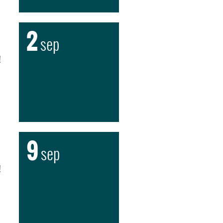
2
sep
!
9
sep
!