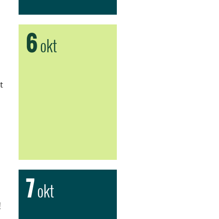
6
okt
t
7
okt
!