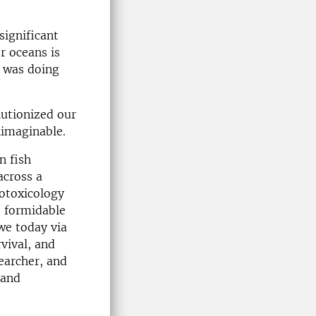
significant
or oceans is
h was doing
lutionized our
nimaginable.
n fish
across a
cotoxicology
e formidable
we today via
vival, and
earcher, and
 and