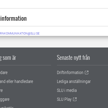
information
ERNKOMMUNIKATION@SLU.SE
ig som är
Senaste nytt från
edare
Driftinformation
and eller handledare
Lediga anställningar
re
SLU i media
ggare
SLU Play