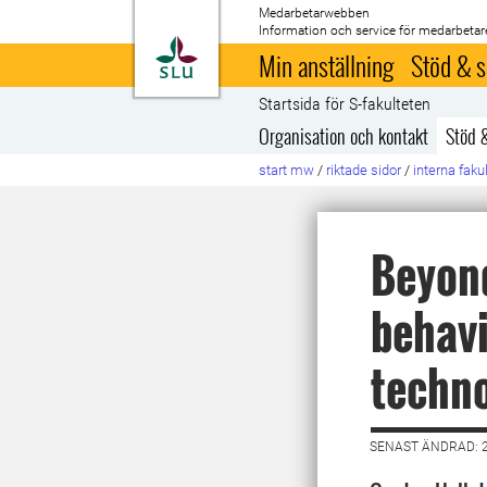
Medarbetarwebben
Information och service för medarbetar
Till startsida
Min anställning
Stöd & s
Startsida för S-fakulteten
Organisation och kontakt
Stöd 
start mw
/
riktade sidor
/
interna faku
Beyond
behavi
techno
SENAST ÄNDRAD: 