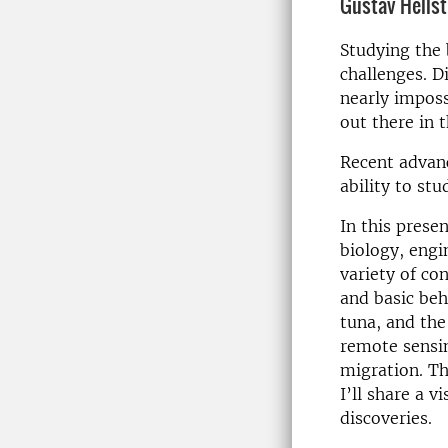
Gustav Hells
Studying the 
challenges. Di
nearly imposs
out there in 
Recent advanc
ability to st
In this presen
biology, engi
variety of co
and basic beh
tuna, and the
remote sensin
migration. Th
I’ll share a 
discoveries.