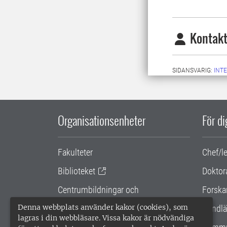
Kontakt
SIDANSVARIG:
INT
Organisationsenheter
För d
Fakulteter
Chef/l
Biblioteket
Doktor
Centrumbildningar och
Forska
samarbetsprojekt
Denna webbplats använder kakor (cookies), som
Handlä
lagras i din webbläsare. Vissa kakor är nödvändiga
Gemensamma verksamhetsstödet