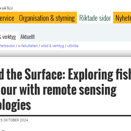
e på SLU
ervice
Organisation & styrning
Riktade sidor
Nyhet
& verktyg
Aktuellt
ltetssidor
/
s-fakulteten
/
stöd & verktyg
/
utbilda
 the Surface: Exploring fis
our with remote sensing
logies
25 OKTOBER 2024