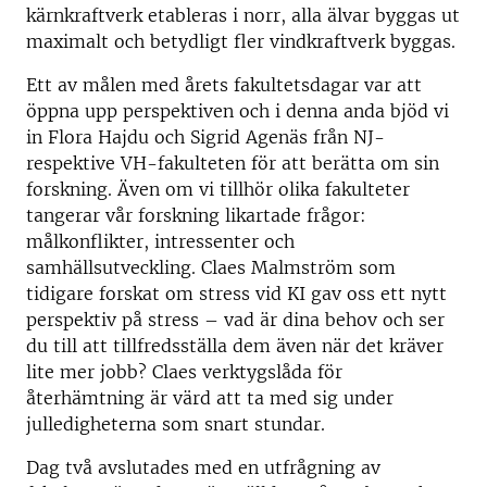
kärnkraftverk etableras i norr, alla älvar byggas ut
maximalt och betydligt fler vindkraftverk byggas.
Ett av målen med årets fakultetsdagar var att
öppna upp perspektiven och i denna anda bjöd vi
in Flora Hajdu och Sigrid Agenäs från NJ-
respektive VH-fakulteten för att berätta om sin
forskning. Även om vi tillhör olika fakulteter
tangerar vår forskning likartade frågor:
målkonflikter, intressenter och
samhällsutveckling. Claes Malmström som
tidigare forskat om stress vid KI gav oss ett nytt
perspektiv på stress – vad är dina behov och ser
du till att tillfredsställa dem även när det kräver
lite mer jobb? Claes verktygslåda för
återhämtning är värd att ta med sig under
julledigheterna som snart stundar.
Dag två avslutades med en utfrågning av