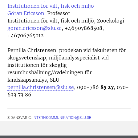
Institutionen för vilt, fisk och miljö
Göran Ericsson,
Professor
Institutionen för vilt, fisk och miljö, Zooekologi
goran.ericsson@slu.se
,
+46907868508,
+46706765012
Pernilla Christensen, prodekan vid fakulteten för
skogsvetenskap, miljöanalysspecialist vid
institutionen för skoglig
resurshushållning/Avdelningen för
landskapsanalys, SLU
pernilla.christensen@slu.se
, 090-786
85 27
, 070-
633 73 86
SIDANSVARIG:
INTERNKOMMUNIKATION@SLU.SE