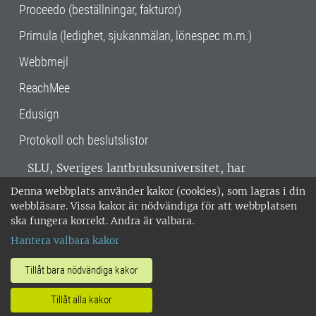
Proceedo (beställningar, fakturor)
Primula (ledighet, sjukanmälan, lönespec m.m.)
Webbmejl
ReachMee
Edusign
Protokoll och beslutslistor
SLU, Sveriges lantbruksuniversitet, har
verksamhet över hela Sverige. Huvudorter är
Denna webbplats använder kakor (cookies), som lagras i din
Alnarp, Uppsala och Umeå.
SLU är
webbläsare. Vissa kakor är nödvändiga för att webbplatsen
miljöcertifierat enligt ISO 14001. •
Telefon:
ska fungera korrekt. Andra är valbara.
018-67 10 00 • Org nr: 202100-2817 •
Om
Hantera valbara kakor
medarbetarwebben
•
SLU:s fakturaadress
•
Om SLU:s webbplatser
•
Vid KRIS
Tillåt bara nödvändiga kakor
•
Hantera kakor
•
Behandling av
Tillåt alla kakor
personuppgifter