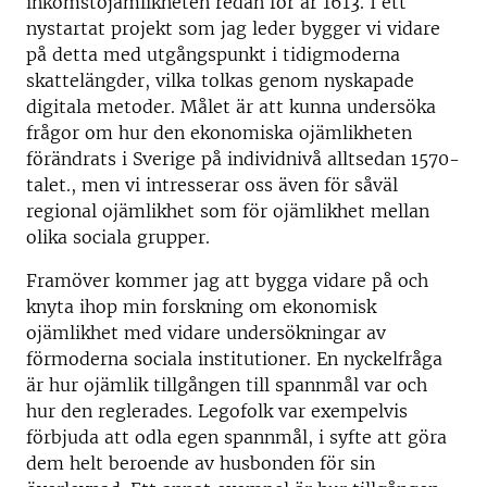
inkomstojämlikheten redan för år 1613. I ett
nystartat projekt som jag leder bygger vi vidare
på detta med utgångspunkt i tidigmoderna
skattelängder, vilka tolkas genom nyskapade
digitala metoder. Målet är att kunna undersöka
frågor om hur den ekonomiska ojämlikheten
förändrats i Sverige på individnivå alltsedan 1570-
talet., men vi intresserar oss även för såväl
regional ojämlikhet som för ojämlikhet mellan
olika sociala grupper.
Framöver kommer jag att bygga vidare på och
knyta ihop min forskning om ekonomisk
ojämlikhet med vidare undersökningar av
förmoderna sociala institutioner. En nyckelfråga
är hur ojämlik tillgången till spannmål var och
hur den reglerades. Legofolk var exempelvis
förbjuda att odla egen spannmål, i syfte att göra
dem helt beroende av husbonden för sin