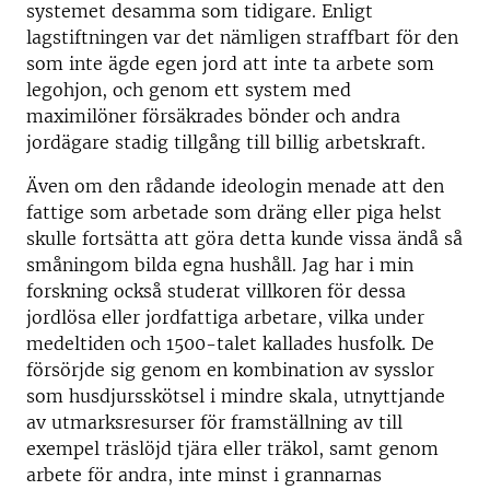
systemet desamma som tidigare. Enligt
lagstiftningen var det nämligen straffbart för den
som inte ägde egen jord att inte ta arbete som
legohjon, och genom ett system med
maximilöner försäkrades bönder och andra
jordägare stadig tillgång till billig arbetskraft.
Även om den rådande ideologin menade att den
fattige som arbetade som dräng eller piga helst
skulle fortsätta att göra detta kunde vissa ändå så
småningom bilda egna hushåll. Jag har i min
forskning också studerat villkoren för dessa
jordlösa eller jordfattiga arbetare, vilka under
medeltiden och 1500-talet kallades husfolk. De
försörjde sig genom en kombination av sysslor
som husdjursskötsel i mindre skala, utnyttjande
av utmarksresurser för framställning av till
exempel träslöjd tjära eller träkol, samt genom
arbete för andra, inte minst i grannarnas