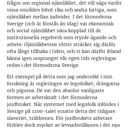
frågor om regional ojämlikhet, det vill säga varför
vissa områden blivit rika och andra fattiga, som
ojämlikhet mellan individer. I det förmoderna
Sverige (och är förstås än idag) var ekonomisk
och social ojämlikhet nära kopplad till de
institutionella regelverk som styrde ägande och
arbete. Ojämlikhetens rötter sträcker sig därför
ofta långt tillbaka i tiden, och vi kan därför ibland
känna igen ursprunget vår egen tids regleringar
redan i det förmoderna Sverige.
Ett exempel på detta som jag undersökt i min
forskning är regleringen av legofolket, drängarna
och pigorna. De var den absolut vanligaste
formen av arbetskraft i det förmoderna
jordbruket. När systemet med legofolk infördes i
Sverige på 1200-talet ersatte detta det tidigare
slaveriet, träldomen. För jordbrukets arbetare
förblev dock mycket av levnadsvillkoren i det nya