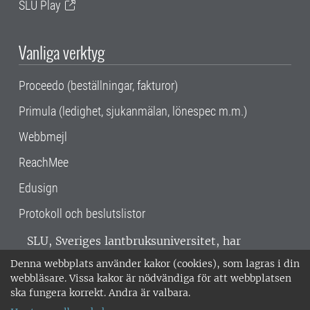
SLU Play
Vanliga verktyg
Proceedo (beställningar, fakturor)
Primula (ledighet, sjukanmälan, lönespec m.m.)
Webbmejl
ReachMee
Edusign
Protokoll och beslutslistor
SLU, Sveriges lantbruksuniversitet, har
verksamhet över hela Sverige. Huvudorter är
Denna webbplats använder kakor (cookies), som lagras i din
Alnarp, Uppsala och Umeå.
SLU är
webbläsare. Vissa kakor är nödvändiga för att webbplatsen
miljöcertifierat enligt ISO 14001. •
Telefon:
ska fungera korrekt. Andra är valbara.
018-67 10 00 • Org nr: 202100-2817 •
Om