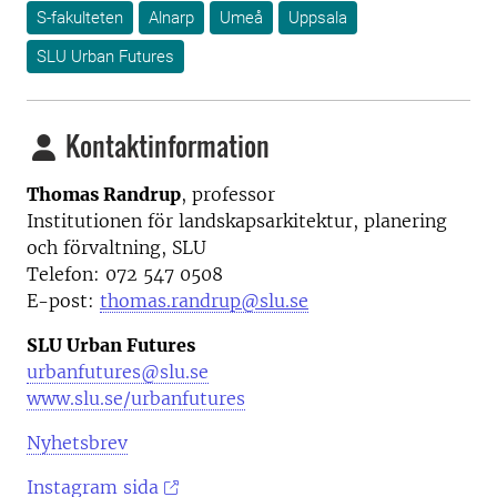
S-fakulteten
Alnarp
Umeå
Uppsala
SLU Urban Futures
Kontaktinformation
Thomas Randrup
, professor
Institutionen för landskapsarkitektur, planering
och förvaltning, SLU
Telefon: 0
72 547 0508
E-post:
thomas.randrup@slu.se
SLU Urban Futures
urbanfutures@slu.se
www.slu.se/urbanfutures
Nyhetsbrev
Instagram sida