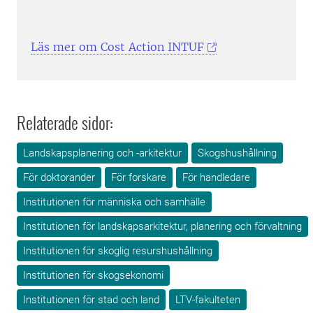
Läs mer om Cost Action INTUF
Relaterade sidor:
Landskapsplanering och -arkitektur
Skogshushållning
För doktorander
För forskare
För handledare
Institutionen för människa och samhälle
Institutionen för landskapsarkitektur, planering och förvaltning
Institutionen för skoglig resurshushållning
Institutionen för skogsekonomi
Institutionen för stad och land
LTV-fakulteten