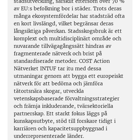
stadsutveckling, särskilt eftersom över 70 %
av EU:s befolkning bor i städer. Trots deras
många ekosystemfördelar har stadsträd ofta
en kort livslängd, vilket begränsar deras
långsiktiga påverkan. Stadsskogsbruk är ett
komplext och multidisciplinärt område och
nuvarande tillvägagångssätt hindras av
fragmenterade nätverk och brist på
standardiserade metoder. COST Action
Nätverket INTUF tar itu med dessa
utmaningar genom att bygga ett europeiskt
nätverk för att bedöma och jämföra
tätortsnära skogar, utveckla
vetenskapsbaserade förvaltningsstrategier
och främja inkluderande, tvärsektoriella
partnerskap. Ett starkt fokus läggs på
kunskapsutbyte, stöd till forskare tidigt i
karriären och kapacitetsuppbyggnad i
underrepresenterade länder.