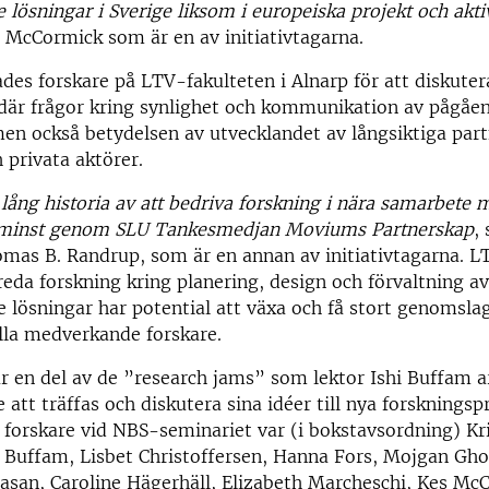
 lösningar i Sverige liksom i europeiska projekt och akti
 McCormick som är en av initiativtagarna.
ades forskare på LTV-fakulteten i Alnarp för att diskute
 där frågor kring synlighet och kommunikation av pågåe
men också betydelsen av utvecklandet av långsiktiga pa
 privata aktörer.
lång historia av att bedriva forskning i nära samarbete 
e minst genom SLU Tankesmedjan Moviums Partnerskap
,
mas B. Randrup, som är en annan av initiativtagarna. L
reda forskning kring planering, design och förvaltning av
 lösningar har potential att växa och få stort genomslag
lla medverkande forskare.
r en del av de ”research jams” som lektor Ishi Buffam a
e att träffas och diskutera sina idéer till nya forskningsp
orskare vid NBS-seminariet var (i bokstavsordning) Kri
i Buffam, Lisbet Christoffersen, Hanna Fors, Mojgan Gh
asan, Caroline Hägerhäll, Elizabeth Marcheschi, Kes Mc