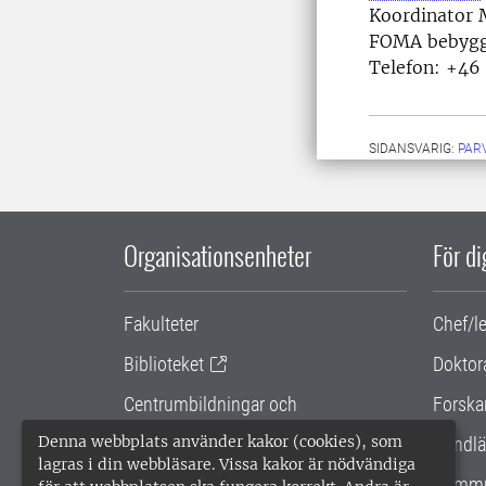
Koordinator 
FOMA bebygg
Telefon: +46
SIDANSVARIG:
PAR
Organisationsenheter
För d
Fakulteter
Chef/l
Biblioteket
Doktor
Centrumbildningar och
Forska
samarbetsprojekt
Denna webbplats använder kakor (cookies), som
Handlä
lagras i din webbläsare. Vissa kakor är nödvändiga
Gemensamma verksamhetsstödet
Kommu