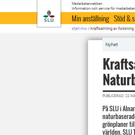
Medarbetarwebben
Information och service för medarbetar
Till startsida
Min anställning
Stöd & s
start mw
/
Kraftsamling av forskning
Nyhet
Krafts
Naturb
PUBLICERAD: 22 M
På SLU i Alna
naturbaserade
grönplaner ti
världen. SLU