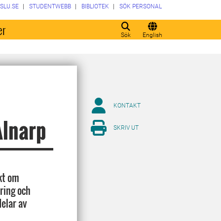
SLU.SE
STUDENTWEBB
BIBLIOTEK
SÖK PERSONAL
er
Sök
English
KONTAKT
Alnarp
SKRIV UT
ekt om
ring och
elar av