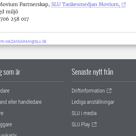
Movium Partnerskap,
SLU Tankesmedjan Movium,
d miljö
706 258 017
VIN.MAZANDARANI@SLU.SE
ig som är
Senaste nytt från
edare
Driftinformation
and eller handledare
Lediga anställningar
re
SLU i media
ggare
SLU Play
nikatör