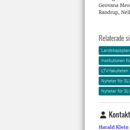
Geovana Merc
Randrup, Nei
Relaterade si
Landskapsplane
Institutionen f
LTV-fakulteten
Nyheter för SL
Nyheter för SL
Kontakt
Harald Klein