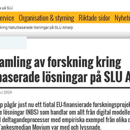
e på SLU
ervice
Organisation & styrning
Riktade sidor
Nyhet
 kring Naturbaserade lösningar på SLU Alnarp
amling av forskning kring
aserade lösningar på SLU 
AJ 2024
rp pågår just nu ett tiotal EU-finansierade forskningsproj
 lösningar (NBS) som handlar om allt från digital modelle
ll deltagandeprocesser med empiriska exempel från olika d
 Tankesmedjan Movium var med och lyssnade.