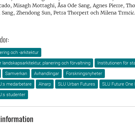
ado, Misagh Mottaghi, Åsa Ode Sang, Agnes Pierre, Th
l Sang, Zhendong Sun, Petra Thorpert och Milena Trmčić
dor:
ring och -arkitektur
ör landskapsarkitektur, planering och förvaltning
Institutionen för s
Samverkan
Avhandlingar
Forskningsnyheter
U:s medarbetare
Alnarp
SLU Urban Futures
SLU Future One 
U:s studenter
information