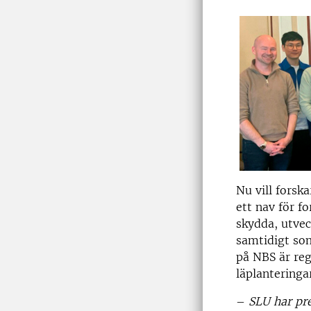
Nu vill forska
ett nav för f
skydda, utvec
samtidigt so
på NBS är re
läplanteringa
–
SLU har pre