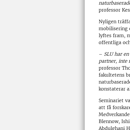
naturbaserade
professor Kes
Nyligen träff
mobilisering
lyftes fram, 
offentliga och
–
SLU har en 
partner, int
professor Tho
fakultetens b
naturbaserade
konstaterar a
Seminariet va
att få forskar
Medverkande f
Blennow, Ish
Abdulghani H