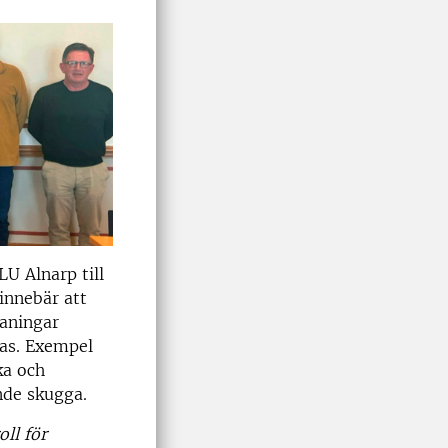
LU Alnarp till
innebär att
maningar
jas. Exempel
ka och
nde skugga.
ll för