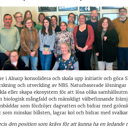
re i Alnarp konsolidera och skala upp initiativ och göra S
orskning och utveckling av NBS. Naturbaserade lösningar 
kla eller skapa ekosystem för att lösa olika samhällsut
m biologisk mångfald och mänskligt välbefinnande främ
gnbäddar som fördröjer dagvatten och bidrar med gröns
r som minskar blåsten, lagrar kol och bidrar med svalka
cis den position som krävs för att kunna ha en ledande ro