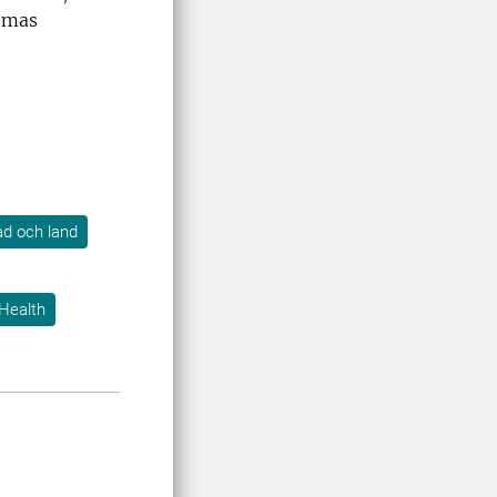
omas
.
tad och land
Health