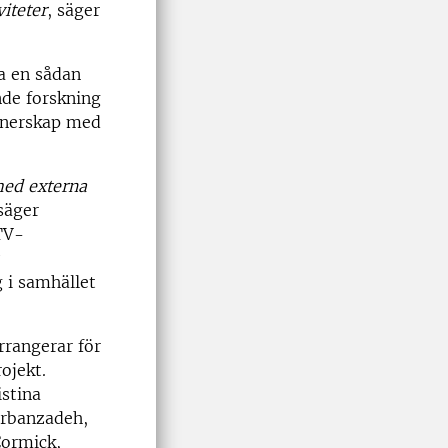
viteter
, säger
ra en sådan
nde forskning
rtnerskap med
med externa
 säger
TV-
 i samhället
rrangerar för
rojekt.
stina
orbanzadeh,
Cormick,