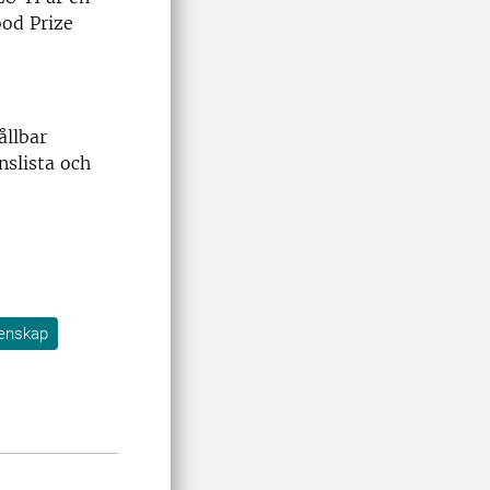
od Prize
ållbar
nslista och
enskap