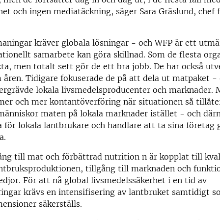
t och ingen mediatäckning, säger Sara Gräslund, chef 
maningar kräver globala lösningar - och WFP är ett utm
ationellt samarbete kan göra skillnad. Som de flesta org
ta, men totalt sett gör de ett bra jobb. De har också utve
åren. Tidigare fokuserade de på att dela ut matpaket 
ergrävde lokala livsmedelsproducenter och marknader. 
er och mer kontantöverföring när situationen så tillåter
människor maten på lokala marknader istället - och dä
 för lokala lantbrukare och handlare att ta sina företag
a.
ng till mat och förbättrad nutrition n är kopplat till kva
ntbruksproduktionen, tillgång till marknaden och funkti
edjor. För att nå global livsmedelssäkerhet i en tid av
ingar krävs en intensifisering av lantbruket samtidigt s
mensioner säkerställs.