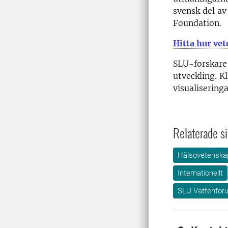
svensk del a
Foundation.
Hitta hur vet
SLU-forskare 
utveckling. K
visualiseringa
Relaterade si
Hälsovetenska
Internationellt
SLU Vattenfor