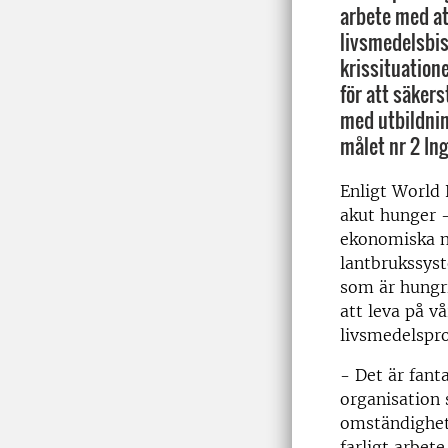
arbete med at
livsmedelsbis
krissituation
för att säkers
med utbildning
målet nr 2 In
Enligt World
akut hunger -
ekonomiska n
lantbrukssys
som är hungr
att leva på v
livsmedelspro
- Det är fanta
organisation 
omständighet
farligt arbete