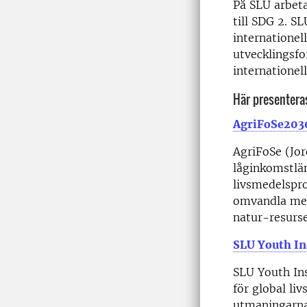
På SLU arbeta
till SDG 2. S
internationel
utvecklingsfo
internationell
Här presenteras
AgriFoSe203
AgriFoSe (Jor
låginkomstlän
livsmedelspro
omvandla met
natur-resurse
SLU Youth In
SLU Youth Ins
för global li
utmaningarna,