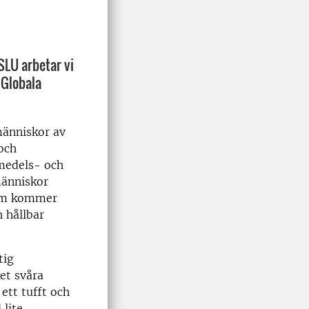
 SLU arbetar vi
 Globala
människor av
 och
medels- och
människor
som kommer
h hållbar
tig
et svåra
ett tufft och
 lite