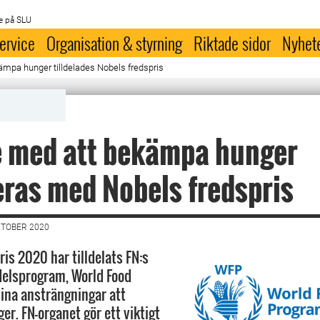
e på SLU
ervice
Organisation & styrning
Riktade sidor
Nyhet
kämpa hunger tilldelades Nobels fredspris
e med att bekämpa hunger
ras med Nobels fredspris
KTOBER 2020
is 2020 har tilldelats FN:s
delsprogram, World Food
sina ansträngningar att
r. FN-organet gör ett viktigt