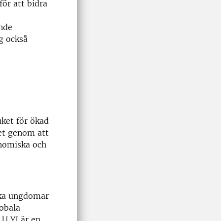
för att bidra
ande
g också
uket för ökad
det genom att
nomiska och
nska ungdomar
lobala
LU YI är en