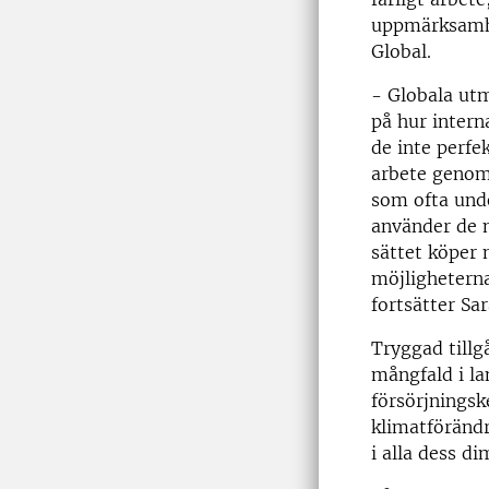
uppmärksamhe
Global.
- Globala ut
på hur intern
de inte perfek
arbete genom 
som ofta und
använder de m
sättet köper 
möjligheterna
fortsätter Sar
Tryggad tillgå
mångfald i la
försörjningsk
klimatförändr
i alla dess di