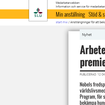
Medarbetarwebben
Information och service för medarbetar
Till startsida
Min anställning
Stöd & s
start mw
/
Ansträngningar för att be
Nyhet
Arbet
premie
PUBLICERAD: 12 O
Nobels fredspr
världslivsme
Program, för 
bekämpa hunge