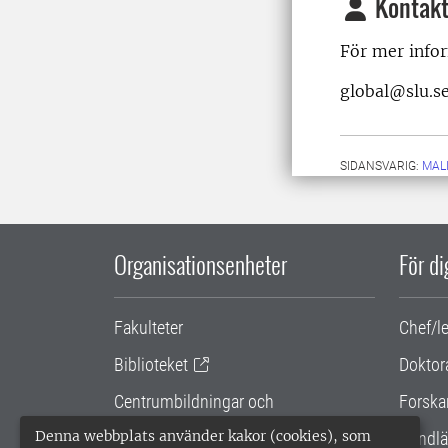
Kontakt
För mer info
global@slu.s
SIDANSVARIG:
MAL
Organisationsenheter
För d
Fakulteter
Chef/l
Biblioteket
Doktor
Centrumbildningar och
Forska
samarbetsprojekt
Denna webbplats använder kakor (cookies), som
Handlä