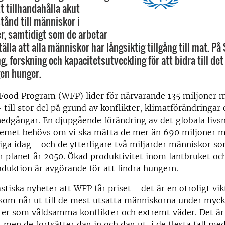
t tillhandahålla akut
tånd till människor i
er, samtidigt som de arbetar
tälla att alla människor har långsiktig tillgång till mat. På
, forskning och kapacitetsutveckling för att bidra till det
gen hunger.
 Food Program (WFP) lider för närvarande 135 miljoner 
 till stor del på grund av konflikter, klimatförändringar
edgångar. En djupgående förändring av det globala livs
temet behövs om vi ska mätta de mer än 690 miljoner 
iga idag - och de ytterligare två miljarder människor 
år planet år 2050. Ökad produktivitet inom lantbruket oc
duktion är avgörande för att lindra hungern.
stiska nyheter att WFP får priset - det är en otroligt vik
som når ut till de mest utsatta människorna under myck
er som våldsamma konflikter och extremt väder. Det är 
, men de fortsätter dag in och dag ut, i de flesta fall med