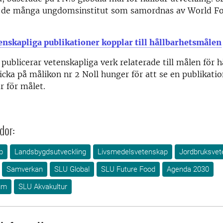
v de många ungdomsinstitut som samordnas av World Fo
enskapliga publikationer kopplar till hållbarhetsmålen
publicerar vetenskapliga verk relaterade till målen för h
licka på målikon nr 2 Noll hunger för att se en publikatio
r för målet.
dor:
p
Landsbygdsutveckling
Livsmedelsvetenskap
Jordbruksvet
Samverkan
SLU Global
SLU Future Food
Agenda 2030
um
SLU Akvakultur