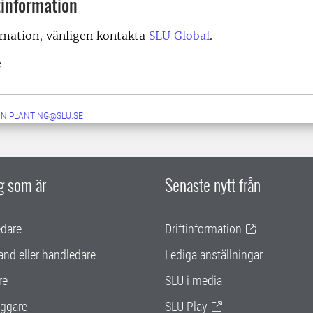
information
rmation, vänligen kontakta
SLU Global
.
e
IN.PLANTING@SLU.SE
ig som är
Senaste nytt från
edare
Driftinformation
and eller handledare
Lediga anställningar
re
SLU i media
ggare
SLU Play