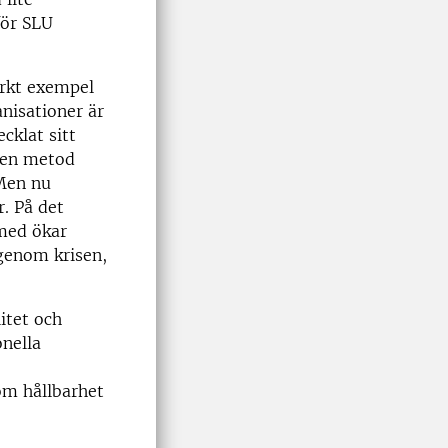
för SLU
ärkt exempel
anisationer är
cklat sitt
- en metod
Men nu
. På det
rmed ökar
 genom krisen,
litet och
onella
om hållbarhet