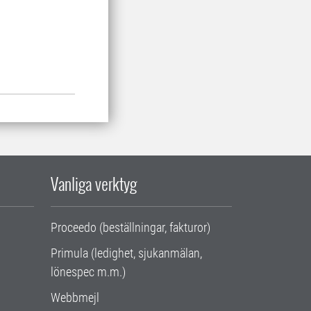
Vanliga verktyg
Proceedo (beställningar, fakturor)
Primula (ledighet, sjukanmälan,
lönespec m.m.)
Webbmejl