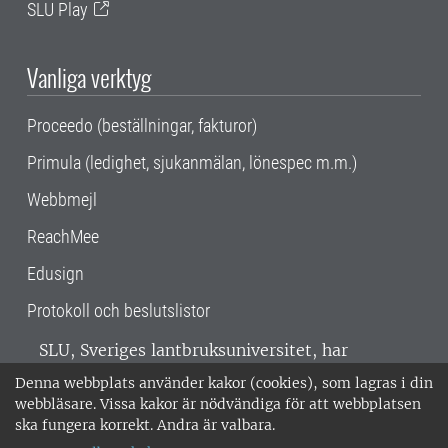
SLU Play
Vanliga verktyg
Proceedo (beställningar, fakturor)
Primula (ledighet, sjukanmälan, lönespec m.m.)
Webbmejl
ReachMee
Edusign
Protokoll och beslutslistor
SLU, Sveriges lantbruksuniversitet, har
verksamhet över hela Sverige. Huvudorter är
Denna webbplats använder kakor (cookies), som lagras i din
Alnarp, Uppsala och Umeå.
SLU är
webbläsare. Vissa kakor är nödvändiga för att webbplatsen
miljöcertifierat enligt ISO 14001. •
Telefon:
ska fungera korrekt. Andra är valbara.
018-67 10 00 • Org nr: 202100-2817 •
Om