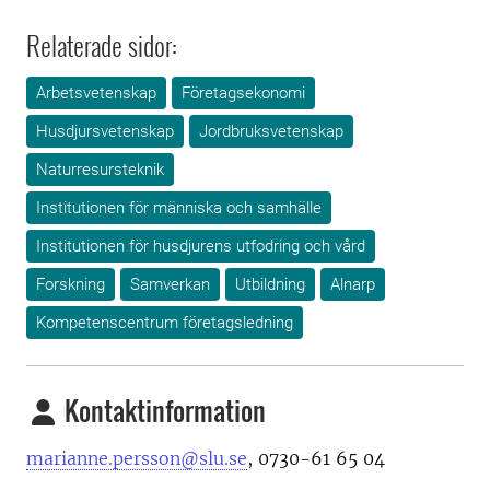
Relaterade sidor:
Arbetsvetenskap
Företagsekonomi
Husdjursvetenskap
Jordbruksvetenskap
Naturresursteknik
Institutionen för människa och samhälle
Institutionen för husdjurens utfodring och vård
Forskning
Samverkan
Utbildning
Alnarp
Kompetenscentrum företagsledning
Kontaktinformation
marianne.persson@slu.se
, 0730-61 65 04