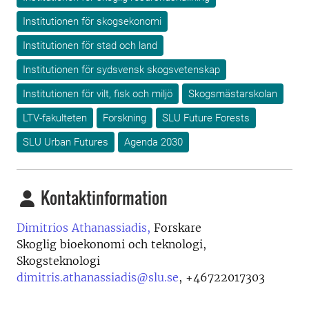
Institutionen för skogsekonomi
Institutionen för stad och land
Institutionen för sydsvensk skogsvetenskap
Institutionen för vilt, fisk och miljö
Skogsmästarskolan
LTV-fakulteten
Forskning
SLU Future Forests
SLU Urban Futures
Agenda 2030
Kontaktinformation
Dimitrios Athanassiadis,
Forskare
Skoglig bioekonomi och teknologi,
Skogsteknologi
dimitris.athanassiadis@slu.se
,
+46722017303