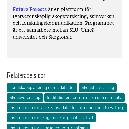
Future Forests
är en plattform för
tvärvetenskaplig skogsforskning, samverkan
och forskningskommunikation. Programmet
är ett samarbete mellan SLU, Umeå
universitet och Skogforsk.
Relaterade sidor:
Landskapsplanering och -arkitektur
Skogshushållning
Skogsvetenskap
Institutionen för människa och samhälle
Institutionen för landskapsarkitektur, planering och förvaltning
Institutionen för skogens ekologi och skötsel
Institutionen för skoglig resurshushållning