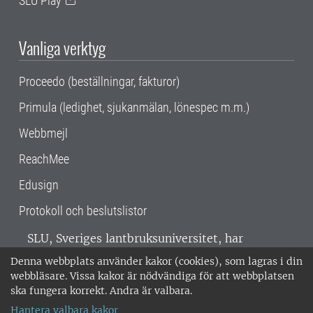
SLU Play
Vanliga verktyg
Proceedo (beställningar, fakturor)
Primula (ledighet, sjukanmälan, lönespec m.m.)
Webbmejl
ReachMee
Edusign
Protokoll och beslutslistor
SLU, Sveriges lantbruksuniversitet, har
verksamhet över hela Sverige. Huvudorter är
Denna webbplats använder kakor (cookies), som lagras i din
Alnarp, Uppsala och Umeå.
SLU är
webbläsare. Vissa kakor är nödvändiga för att webbplatsen
miljöcertifierat enligt ISO 14001. •
Telefon:
ska fungera korrekt. Andra är valbara.
018-67 10 00 • Org nr: 202100-2817 •
Om
Hantera valbara kakor