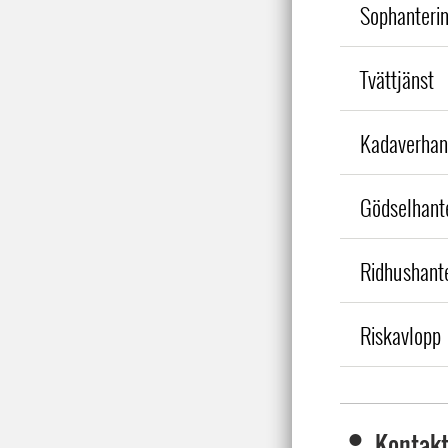
Sophanterin
Tvättjänst
Kadaverhan
Gödselhant
Ridhushant
Riskavlopp
Kontakt