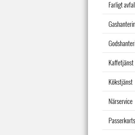
Farligt avfal
Gashanteri
Godshanteri
Kaffetjänst
Kökstjänst
Närservice
Passerkorts