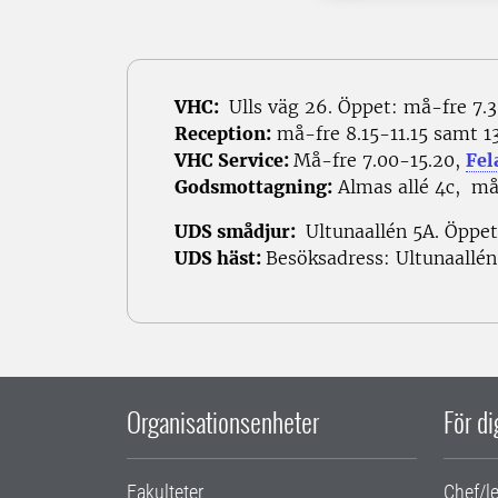
VHC:
Ulls väg 26. Öppet: må-fre 7.
Reception:
må-fre 8.15-11.15 samt 13
VHC Service:
Må-fre 7.00-15.20,
Fel
Godsmottagning:
Almas allé 4c, må-
UDS smådjur:
Ultunaallén 5A. Öppet:
UDS häst:
Besöksadress: Ultunaallén
Organisationsenheter
För d
Fakulteter
Chef/l