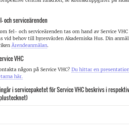
 respektive central funktion, se kontaktuppgifter på sidan
l- och serviceärenden
om fel- och serviceärenden tas om hand av Service VHC
s vid behov till hyresvärden Akademiska Hus. Din anmä
riken
Ärendeanmälan
.
ervice VHC
ontakta någon på Service VHC?
Du hittar en presentation
tarna här.
ingår i servicepaketet för Service VHC beskrivs i respekti
plustecknet)