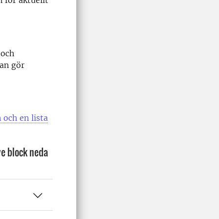
 för aktuellt
 och
lan gör
 och en lista
ve block neda