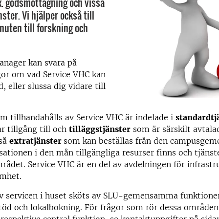
ex. godsmottagning och vissa
ster. Vi hjälper också till
nuten till forskning och
manager kan svara på
gor om vad Service VHC kan
, eller slussa dig vidare till
m tillhandahålls av Service VHC är indelade i
standardtj
ar tillgång till och
tilläggstjänster
som är särskilt avtalad
kså
extratjänster
som kan beställas från den campusg
sationen i den mån tillgängliga resurser finns och tjän
det. Service VHC är en del av avdelningen för infrastr
amhet.
av servicen i huset sköts av SLU-gemensamma funktione
töd och lokalbokning. För frågor som rör dessa områden