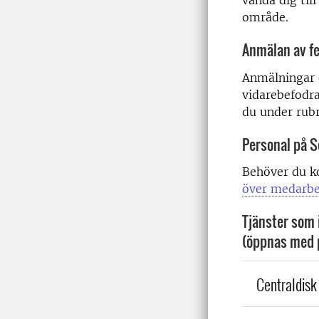
vända dig till
område.
Anmälan av fe
Anmälningar 
vidarebefodra
du under rub
Personal på S
Behöver du k
över medarbe
Tjänster som 
(öppnas med 
Centraldisk