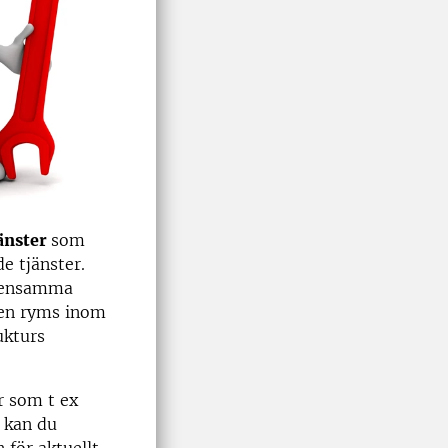
änster
som
e tjänster.
emensamma
sten ryms inom
ukturs
r som t ex
 kan du