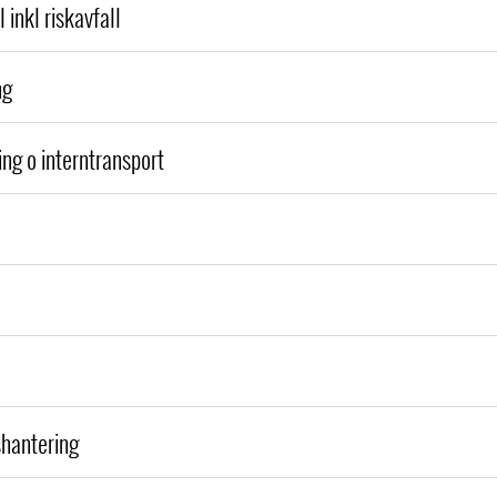
l inkl riskavfall
ng
ng o interntransport
hantering