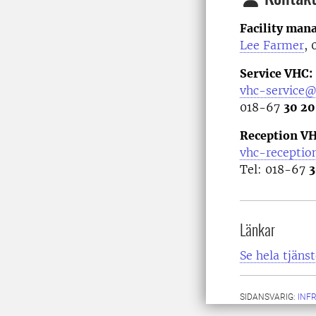
Facility man
Lee Farmer
,
Service VHC:
vhc-service@
018-67
30 20
Reception VH
vhc-receptio
Tel: 018-67
3
Länkar
Se hela tjäns
SIDANSVARIG:
INF