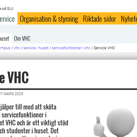
e på SLU
ervice
Organisation & styrning
Riktade sidor
Nyhet
huset
Om VHC
campus
/
vhc
/
service i huset
/
servicefunktioner i vhc
/
Service VHC
ce VHC
07 MARS 2025
älper till med att sköta
ervicefunktioner i
t VHC och är ett viktigt stöd
ch studenter i huset. Det