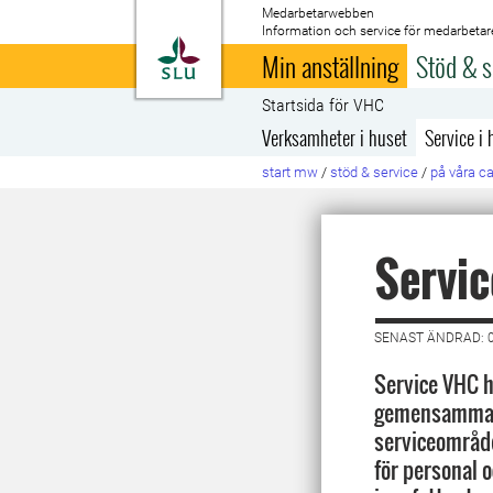
Medarbetarwebben
Information och service för medarbetar
Till startsida
Min anställning
Stöd & s
Startsida för VHC
Verksamheter i huset
Service i 
start mw
/
stöd & service
/
på våra 
Servi
SENAST ÄNDRAD: 
Service VHC hj
gemensamma s
serviceområde
för personal o