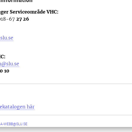
ager Serviceområde VHC:
 018-67
27 26
slu.se
C:
n@slu.se
0 10
tekatalogen här
RA-WEBB@SLU.SE