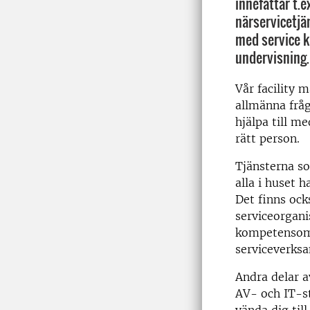
innefattar t.
närservicetjän
med service k
undervisning.
Vår facility 
allmänna frå
hjälpa till med
rätt person.
Tjänsterna so
alla i huset h
Det finns oc
serviceorgani
kompetensområ
serviceverks
Andra delar 
AV- och IT-s