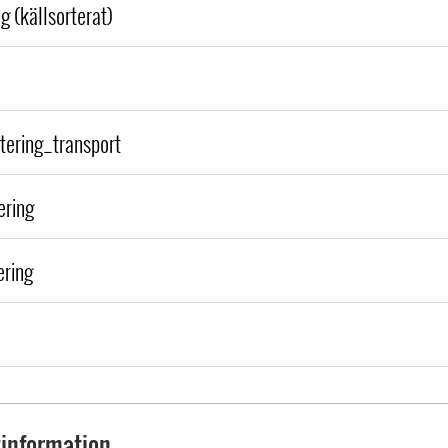
g (källsorterat)
tering_transport
ering
ering
information