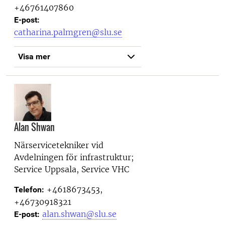
+46761407860
E-post:
catharina.palmgren@slu.se
Visa mer
Alan Shwan
Närservicetekniker vid
Avdelningen för infrastruktur;
Service Uppsala, Service VHC
+4618673453,
Telefon:
+46730918321
alan.shwan@slu.se
E-post: