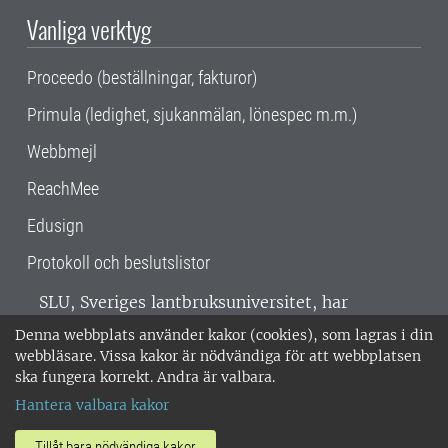
Vanliga verktyg
Proceedo (beställningar, fakturor)
Primula (ledighet, sjukanmälan, lönespec m.m.)
Webbmejl
ReachMee
Edusign
Protokoll och beslutslistor
SLU, Sveriges lantbruksuniversitet, har
verksamhet över hela Sverige. Huvudorter är
Denna webbplats använder kakor (cookies), som lagras i din
Alnarp, Uppsala och Umeå.
SLU är
webbläsare. Vissa kakor är nödvändiga för att webbplatsen
miljöcertifierat enligt ISO 14001. •
Telefon:
ska fungera korrekt. Andra är valbara.
018-67 10 00 • Org nr: 202100-2817 •
Om
Hantera valbara kakor
medarbetarwebben
•
SLU:s fakturaadress
•
Om SLU:s webbplatser
•
Vid KRIS
Tillåt bara nödvändiga kakor