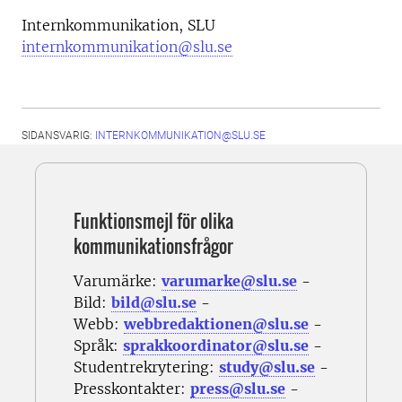
Internkommunikation, SLU
internkommunikation@slu.se
SIDANSVARIG:
INTERNKOMMUNIKATION@SLU.SE
Funktionsmejl för olika
kommunikationsfrågor
Varumärke:
varumarke@slu.se
-
Bild:
bild@slu.se
-
Webb:
webbredaktionen@slu.se
-
Språk:
sprakkoordinator@slu.se
-
Studentrekrytering:
study@slu.se
-
Presskontakter:
press@slu.se
-