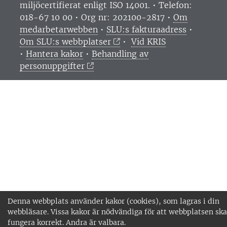
miljöcertifierat enligt ISO 14001. •
Telefon:
018-67 10 00 • Org nr: 202100-2817 •
Om
medarbetarwebben
•
SLU:s fakturaadress
•
Om SLU:s webbplatser
•
Vid KRIS
•
Hantera kakor
•
Behandling av
personuppgifter
Denna webbplats använder kakor (cookies), som lagras i din
webbläsare. Vissa kakor är nödvändiga för att webbplatsen ska
fungera korrekt. Andra är valbara.