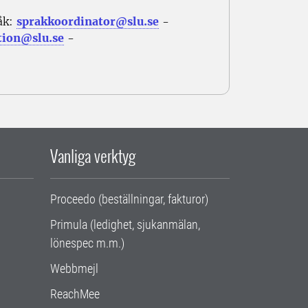
åk:
sprakkoordinator@slu.se
-
tion@slu.se
-
Vanliga verktyg
Proceedo (beställningar, fakturor)
Primula (ledighet, sjukanmälan,
lönespec m.m.)
Webbmejl
ReachMee