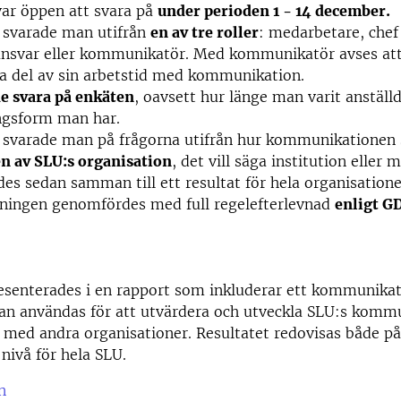
ar öppen att svara på
under perioden 1 - 14 december.
 svarade man utifrån
en av tre roller
: medarbetare, che
ansvar eller kommunikatör. Med kommunikatör avses at
ta del av sin arbetstid med kommunikation.
e svara på enkäten
, oavsett hur länge man varit anställd
ingsform man har.
 svarade man på frågorna utifrån hur kommunikationen 
n av SLU:s organisation
, det vill säga institution eller
des sedan samman till ett resultat för hela organisation
ningen genomfördes med full regelefterlevnad
enligt G
esenterades i en rapport som inkluderar ett kommunikat
kan användas för att utvärdera och utveckla SLU:s komm
med andra organisationer. Resultatet redovisas både på
nivå för hela SLU.
n