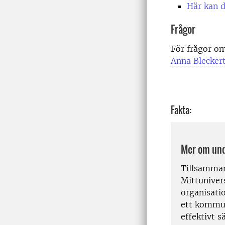
Här kan d
Frågor
För frågor om
Anna Blecker
Fakta:
Mer om und
Tillsamman
Mittuniver
organisati
ett kommun
effektivt 