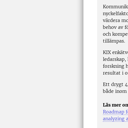
Kommunikat
nyckelfakt
värdera mo
behov av f
och kompe
tillämpas.
KIX enkätv
ledarskap,
forskning 
resultat i 
Ett drygt 4
både inom o
Läs mer o
Roadmap fo
analyzing 