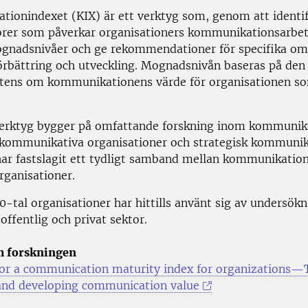
ionindexet (KIX) är ett verktyg som, genom att identif
orer som påverkar organisationers kommunikationsarbet
gnadsnivåer och ge rekommendationer för specifika om
örbättring och utveckling. Mognadsnivån baseras på den
tens om kommunikationens värde för organisationen s
erktyg bygger på omfattande forskning inom kommunik
 kommunikativa organisationer och strategisk kommunik
har fastslagit ett tydligt samband mellan kommunikatio
organisationer.
0-tal organisationer har hittills använt sig av undersök
ffentlig och privat sektor.
m forskningen
r a communication maturity index for organizations—T
and developing communication value