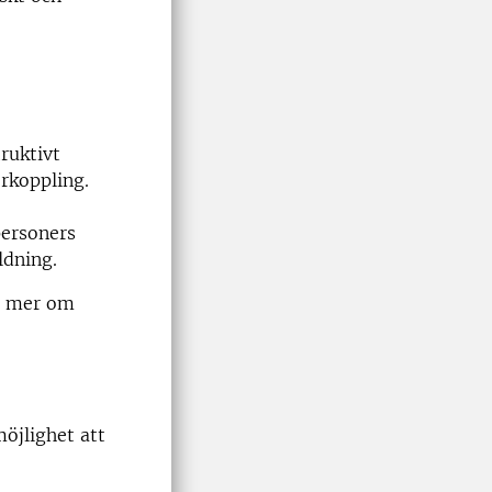
ruktivt
rkoppling.
personers
ldning.
äs mer om
öjlighet att