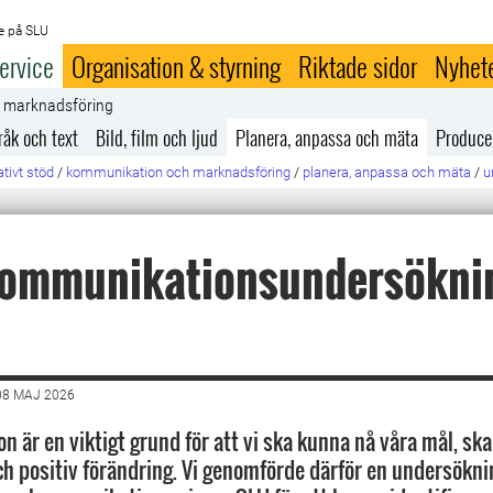
e på SLU
ervice
Organisation & styrning
Riktade sidor
Nyhet
h marknadsföring
råk och text
Bild, film och ljud
Planera, anpassa och mäta
Produce
tivt stöd
/
kommunikation och marknadsföring
/
planera, anpassa och mäta
/
u
 kommunikationsundersökni
08 MAJ 2026
 är en viktigt grund för att vi ska kunna nå våra mål, sk
ch positiv förändring. Vi genomförde därför en undersökni