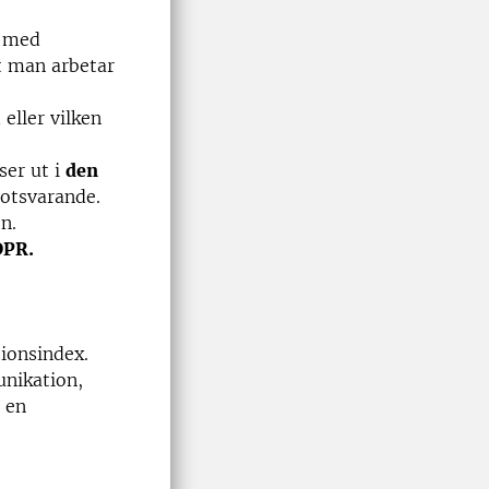
f med
t man arbetar
 eller vilken
ser ut i
den
 motsvarande.
en.
DPR.
ionsindex.
unikation,
 en