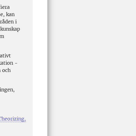
iera
e, kan
råden i
 kunskap
om
ativt
ation -
n och
ningen,
heorizing,