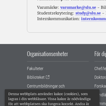
Varumärke:
varumarke@slu.se
- Bi
Studentrekrytering:
study@slu.se
- 
Internkommunikation:
internkommu
Organisationsenheter
För d
Fakulteter
Chef/l
Biblioteket
Doktor
Centrumbildningar och
Forska
samarbetsprojekt
Denna webbplats använder kakor (cookies), som
Handlä
lagras i din webbläsare. Vissa kakor är nödvändiga
Gemensamma verksamhetsstödet
Kommu
för att webbplatsen ska fungera korrekt. Andra är