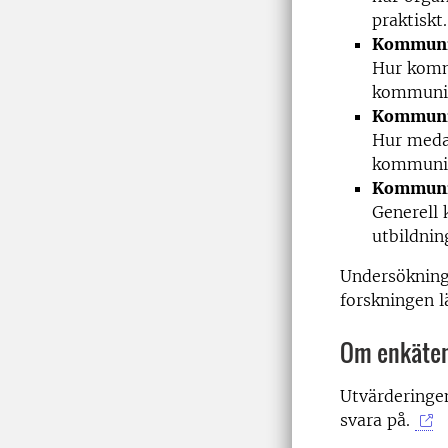
praktiskt.
Kommuni
Hur komm
kommunika
Kommuni
Hur medar
kommunik
Kommuni
Generell
utbildni
Undersökninge
forskningen l
Om enkäte
Utvärderingen
svara på.