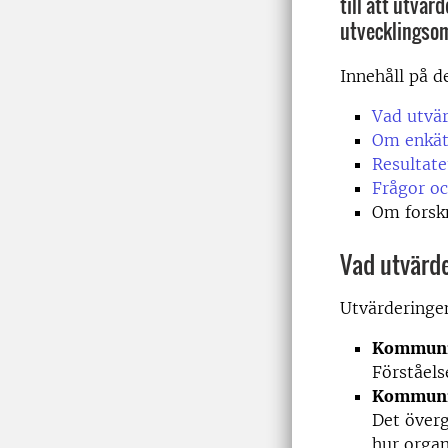
till att utvä
utvecklingso
Innehåll på d
Vad utvä
Om enkä
Resultate
Frågor oc
Om forskn
Vad utvärd
Utvärderinge
Kommunik
Förståels
Kommunik
Det överg
hur organ