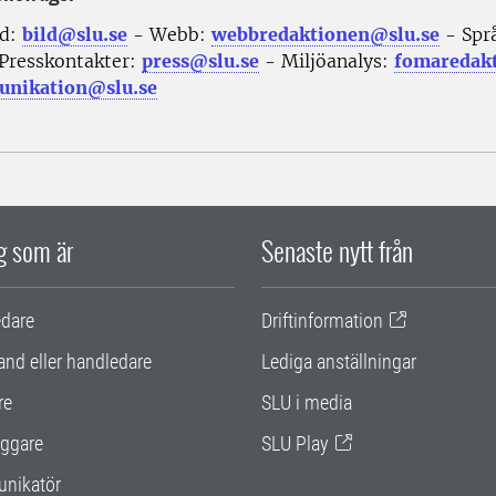
ld:
bild@slu.se
- Webb:
webbredaktionen@slu.se
- Spr
Presskontakter:
press@slu.se
- Miljöanalys:
fomaredak
nikation@slu.se
ig som är
Senaste nytt från
edare
Driftinformation
and eller handledare
Lediga anställningar
re
SLU i media
ggare
SLU Play
nikatör