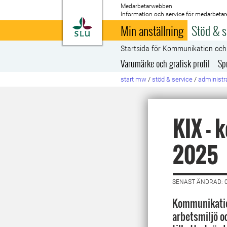
Medarbetarwebben
Information och service för medarbetar
Till startsida
Min anställning
Stöd & s
Startsida för Kommunikation oc
Varumärke och grafisk profil
Sp
start mw
/
stöd & service
/
administra
KIX -
2025
SENAST ÄNDRAD: 
Kommunikation
arbetsmiljö o