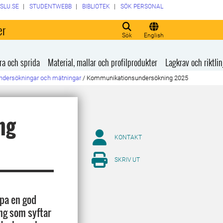
SLU.SE
STUDENTWEBB
BIBLIOTEK
SÖK PERSONAL
er
Sök
English
ra och sprida
Material, mallar och profilprodukter
Lagkrav och riktlin
ndersökningar och mätningar
/
Kommunikationsundersökning 2025
ng
KONTAKT
SKRIV UT
apa en god
ng som syftar