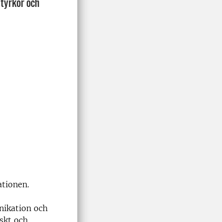
styrkor och
ationen.
nikation och
skt och