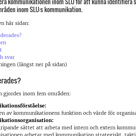
rdera kommunikationen inom SLU för att kunna identifiera 
mråden inom SLU:s kommunikation.
en här sidan:
rderades?
ten
t
h svar
ingen (längst ner på sidan)
erades?
n gjordes inom fem områden:
ationsförståelse:
en av kommunikationens funktion och värde för organis
ationsorganisation:
ripande sättet att arbeta med intern och extern kommu
isationen arbetar med kommunikation strategiskt, takti