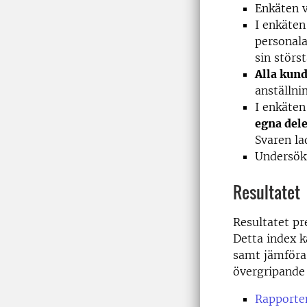
Enkäten v
I enkäten
personal
sin störs
Alla kund
anställn
I enkäten
egna dele
Svaren la
Undersök
Resultatet
Resultatet pr
Detta index 
samt jämföra 
övergripande 
Rapporte