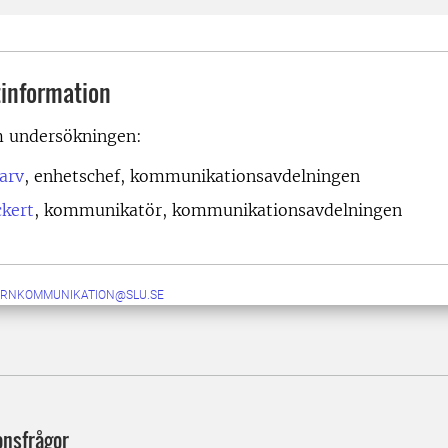
information
m undersökningen:
arv
, enhetschef, kommunikationsavdelningen
ckert
, kommunikatör, kommunikationsavdelningen
ERNKOMMUNIKATION@SLU.SE
onsfrågor