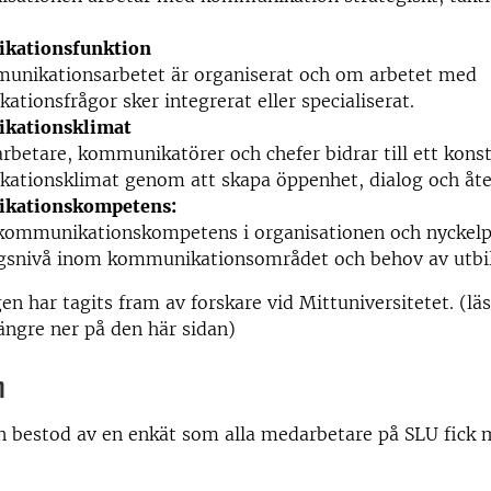
kationsfunktion
unikationsarbetet är organiserat och om arbetet med
tionsfrågor sker integrerat eller specialiserat.
kationsklimat
betare, kommunikatörer och chefer bidrar till ett konst
ationsklimat genom att skapa öppenhet, dialog och åte
kationskompetens:
 kommunikationskompetens i organisationen och nyckel
ngsnivå inom kommunikationsområdet och behov av utbi
n har tagits fram av forskare vid Mittuniversitetet. (l
ängre ner på den här sidan)
n
 bestod av en enkät som alla medarbetare på SLU fick m