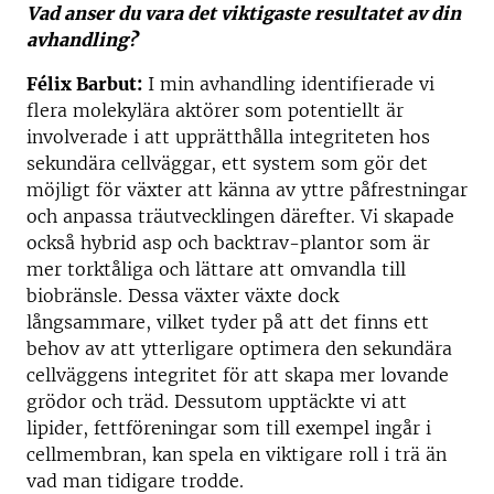
Vad anser du vara det viktigaste resultatet av din
avhandling?
Félix Barbut:
I min avhandling identifierade vi
flera molekylära aktörer som potentiellt är
involverade i att upprätthålla integriteten hos
sekundära cellväggar, ett system som gör det
möjligt för växter att känna av yttre påfrestningar
och anpassa träutvecklingen därefter. Vi skapade
också hybrid asp och backtrav-plantor som är
mer torktåliga och lättare att omvandla till
biobränsle. Dessa växter växte dock
långsammare, vilket tyder på att det finns ett
behov av att ytterligare optimera den sekundära
cellväggens integritet för att skapa mer lovande
grödor och träd. Dessutom upptäckte vi att
lipider, fettföreningar som till exempel ingår i
cellmembran, kan spela en viktigare roll i trä än
vad man tidigare trodde.