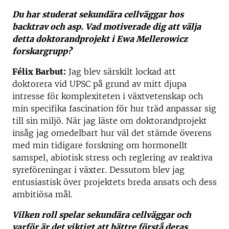
Du har studerat sekundära cellväggar hos
backtrav och asp. Vad motiverade dig att välja
detta doktorandprojekt i Ewa Mellerowicz
forskargrupp?
Félix Barbut:
Jag blev särskilt lockad att
doktorera vid UPSC på grund av mitt djupa
intresse för komplexiteten i växtvetenskap och
min specifika fascination för hur träd anpassar sig
till sin miljö. När jag läste om doktorandprojekt
insåg jag omedelbart hur väl det stämde överens
med min tidigare forskning om hormonellt
samspel, abiotisk stress och reglering av reaktiva
syreföreningar i växter. Dessutom blev jag
entusiastisk över projektets breda ansats och dess
ambitiösa mål.
Vilken roll spelar sekundära cellväggar och
varför är det viktigt att bättre förstå deras