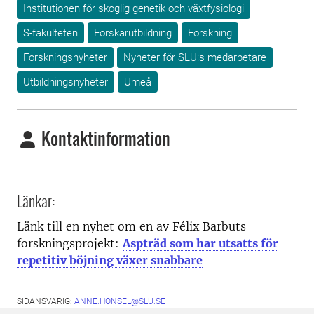
Institutionen för skoglig genetik och växtfysiologi
S-fakulteten
Forskarutbildning
Forskning
Forskningsnyheter
Nyheter för SLU:s medarbetare
Utbildningsnyheter
Umeå
Kontaktinformation
Länkar:
Länk till en nyhet om en av Félix Barbuts
forskningsprojekt:
Aspträd som har utsatts för
repetitiv böjning växer snabbare
SIDANSVARIG:
ANNE.HONSEL@SLU.SE