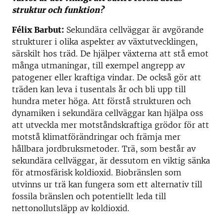
struktur och funktion?
Félix Barbut:
Sekundära cellväggar är avgörande
strukturer i olika aspekter av växtutvecklingen,
särskilt hos träd. De hjälper växterna att stå emot
många utmaningar, till exempel angrepp av
patogener eller kraftiga vindar. De också gör att
träden kan leva i tusentals år och bli upp till
hundra meter höga. Att förstå strukturen och
dynamiken i sekundära cellväggar kan hjälpa oss
att utveckla mer motståndskraftiga grödor för att
motstå klimatförändringar och främja mer
hållbara jordbruksmetoder. Trä, som består av
sekundära cellväggar, är dessutom en viktig sänka
för atmosfärisk koldioxid. Biobränslen som
utvinns ur trä kan fungera som ett alternativ till
fossila bränslen och potentiellt leda till
nettonollutsläpp av koldioxid.