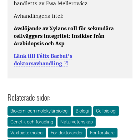
handletts av Ewa Mellerowicz.
Avhandlingens titel:
Avslöjande av Xylans roll för sekundära
cellväggers integritet: Insikter från
Arabidopsis och Asp
Länk till Félix Barbut's
doktorsavhandling
Relaterade sidor:
Biokemi och molekylärbiologi
Biologi
Cellbiologi
Genetik och förädling
Naturvetenskap
Växtbioteknologi
För doktorander
För forskare