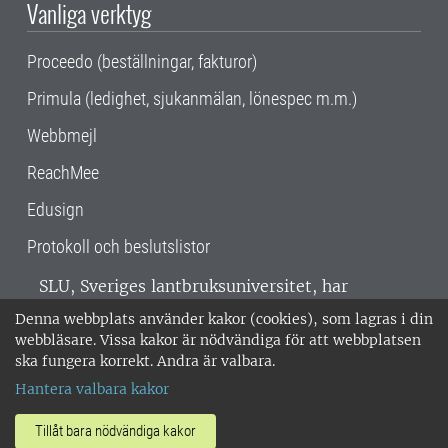
Vanliga verktyg
Proceedo (beställningar, fakturor)
Primula (ledighet, sjukanmälan, lönespec m.m.)
Webbmejl
ReachMee
Edusign
Protokoll och beslutslistor
SLU, Sveriges lantbruksuniversitet, har
verksamhet över hela Sverige. Huvudorter är
Denna webbplats använder kakor (cookies), som lagras i din
Alnarp, Uppsala och Umeå.
SLU är
webbläsare. Vissa kakor är nödvändiga för att webbplatsen
miljöcertifierat enligt ISO 14001. •
Telefon:
ska fungera korrekt. Andra är valbara.
018-67 10 00 • Org nr: 202100-2817 •
Om
Hantera valbara kakor
medarbetarwebben
•
SLU:s fakturaadress
•
Om SLU:s webbplatser
•
Vid KRIS
Tillåt bara nödvändiga kakor