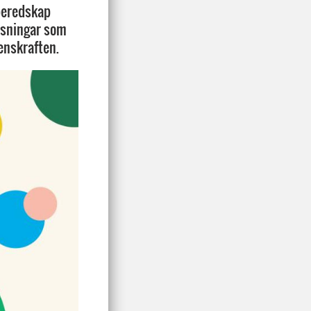
beredskap
lösningar som
enskraften.