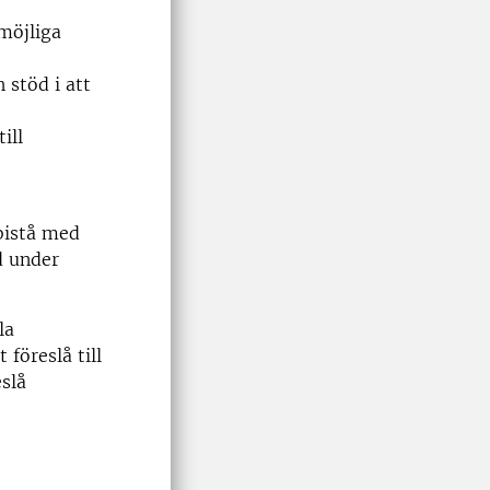
möjliga
 stöd i att
ill
bistå med
d under
la
föreslå till
slå