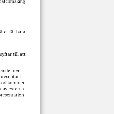
 matchmaking
ätet får bara
ftar till att
ivande men
epresentant
 Stöd kommer
g av externa
presentation