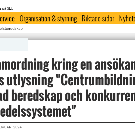
e på SLU
ervice
Organisation & styrning
Riktade sidor
Nyhet
delsberedskap
mordning kring en ansökan 
 utlysning "Centrumbildni
ad beredskap och konkurre
medelssystemet"
EBRUARI 2024