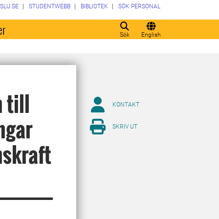
SLU.SE
STUDENTWEBB
BIBLIOTEK
SÖK PERSONAL
er
Sök
English
till
KONTAKT
ngar
SKRIV UT
nskraft