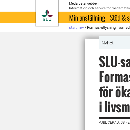
Medarbetarwebben
Information och service för medarbetar
Till startsida
Min anställning
Stöd & s
start mw
/
Formas-utlysning livsme
Nyhet
SLU-sa
Formas
för ök
i livs
PUBLICERAD: 08 F