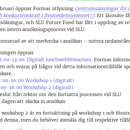
ebruari öppnar Formas utlysning
Centrumsatsningar för 
 konkurrenskraft i livsmedelssystemet
.
Ett lärosäte f
sökningar, och SLU Future Food har fått i uppdrag av re
a en intern ansökningsprocess vid SLU.
tresserad av att medverka i ansökan – notera nedanstå
sningen öppnar
12:00-13:00. Digitalt lunchwebbbinarium
. Formas inform
en och svarar på frågor vid detta informationstillfälle spe
skare.
4:00-16:00 Workshop 1 (digitalt)
3:00-16:00 Workshop 2 (digitalt)
eslut från rektor om den fortsatta processen vid SLU
a dagen att skicka in ansökan
 workshop 2 är en fortsättning på workshop 1 och föruts
 denna, men du behöver anmäla dig till respektive tillfä