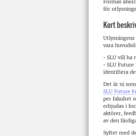
Formas anord
för utlysning
Kort beskri
Utlysningens 
vara huvudsö
• SLU vill ha
• SLU Future 
identifiera d
Det är ni som
SLU Future F
per fakultet 
erbjudas i fo
aktörer, feed
av den färdig
Syftet med de