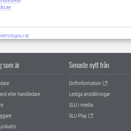
uturefood
lu.se
UREFOOD@SLU.SE
ig som är
Senaste nytt från
edare
Driftinformation
and eller handledare
Lediga anställningar
re
SLU i media
ggare
SLU Play
nikatör