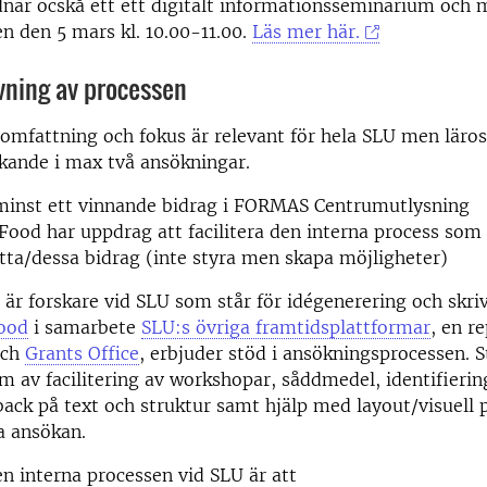
nar ocskå ett ett digitalt informationsseminarium och
en den 5 mars kl. 10.00-11.00.
Läs mer här.
vning av processen
omfattning och fokus är relevant för hela SLU men läros
kande i max två ansökningar.
 minst ett vinnande bidrag i FORMAS Centrumutlysning
Food har uppdrag att facilitera den interna process som sy
etta/dessa bidrag (inte styra men skapa möjligheter)
 är forskare vid SLU som står för idégenerering och skr
ood
i samarbete
SLU:s övriga framtidsplattformar
, en r
och
Grants Office
, erbjuder stöd i ansökningsprocessen.
rm av facilitering av workshopar, såddmedel, identifierin
back på text och struktur samt hjälp med layout/visuell 
a ansökan.
n interna processen vid SLU är att