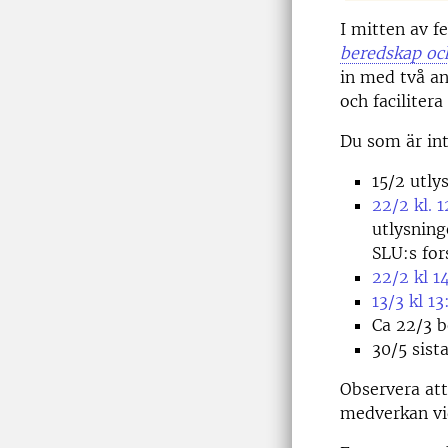
I mitten av f
beredskap och
in med två an
och faciliter
Du som är in
15/2 utly
22/2 kl. 
utlysning
SLU:s for
22/2 kl 1
13/3 kl 1
Ca 22/3 b
30/5 sist
Observera att
medverkan vid