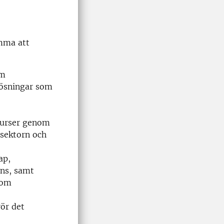
omma att
om
 lösningar som
esurser genom
 sektorn och
ap,
ans, samt
som
ör det