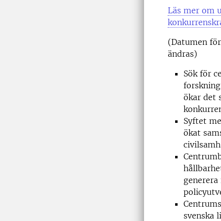
Läs mer om u
konkurrenskr
(Datumen för
ändras)
Sök för 
forskning
ökar det 
konkurren
Syftet me
ökat sams
civilsamhä
Centrumbi
hållbarh
generera 
policyutv
Centrums
svenska 