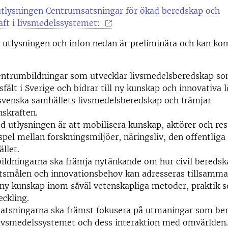
tlysningen Centrumsatsningar för ökad beredskap och
aft i livsmedelssystemet:
 utlysningen och infon nedan är preliminära och kan k
centrumbildningar som utvecklar livsmedelsberedskap s
sfält i Sverige och bidrar till ny kunskap och innovativa
svenska samhällets livsmedelsberedskap och främjar
skraften.
d utlysningen är att mobilisera kunskap, aktörer och r
pel mellan forskningsmiljöer, näringsliv, den offentliga
llet.
ldningarna ska främja nytänkande om hur civil beredsk
etsmålen och innovationsbehov kan adresseras tillsamm
ny kunskap inom såväl vetenskapliga metoder, praktik 
eckling.
atsningarna ska främst fokusera på utmaningar som ber
livsmedelssystemet och dess interaktion med omvärlden.