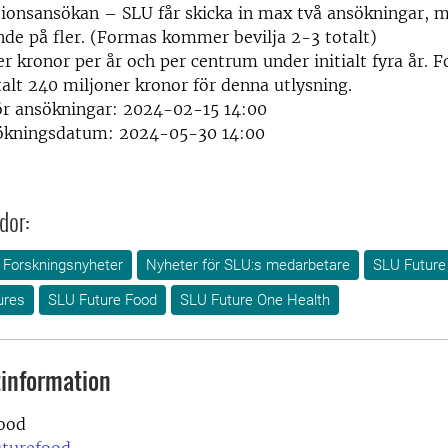
ionsansökan – SLU får skicka in max två ansökningar, m
e på fler. (Formas kommer bevilja 2-3 totalt)
er kronor per år och per centrum under initialt fyra år. 
talt 240 miljoner kronor för denna utlysning.
ör ansökningar: 2024-02-15 14:00
sökningsdatum: 2024-05-30 14:00
dor:
Forskningsnyheter
Nyheter för SLU:s medarbetare
SLU Future
ures
SLU Future Food
SLU Future One Health
information
ood