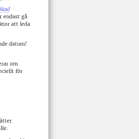
ökad
år endast gå
ktor att leda
ende datum!
erar om
ciellt för
ätter
lle.