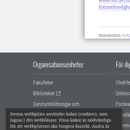
www.slu.se/f
futurefood@s
SIDANSVARIG:
FUT
Organisationsenheter
För d
Fakulteter
Chef/l
Biblioteket
Doktor
Centrumbildningar och
Forska
samarbetsprojekt
Denna webbplats använder kakor (cookies), som
Handlä
lagras i din webbläsare. Vissa kakor är nödvändiga
Gemensamma verksamhetsstödet
Kommu
för att webbplatsen ska fungera korrekt. Andra är