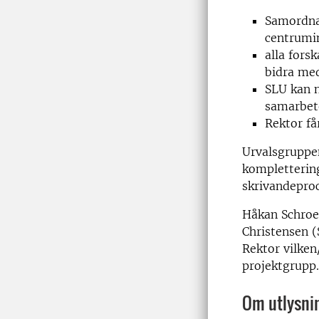
Samordna 
centrumin
alla fors
bidra med
SLU kan n
samarbete
Rektor få
Urvalsgruppe
kompletterin
skrivandepro
Håkan Schroed
Christensen (
Rektor vilken
projektgrupp.
Om utlysni