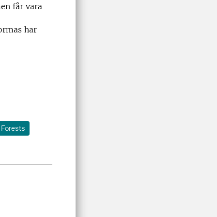
en får vara
Formas har
 Forests