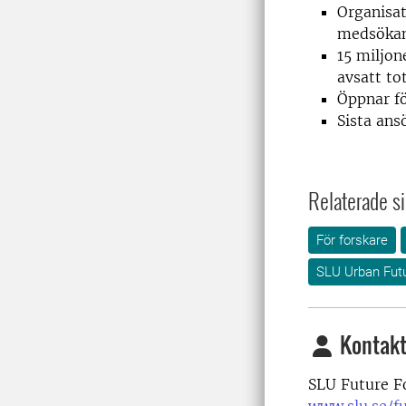
Organisat
medsökand
15 miljon
avsatt to
Öppnar f
Sista an
Relaterade si
För forskare
SLU Urban Fut
Kontakt
SLU Future F