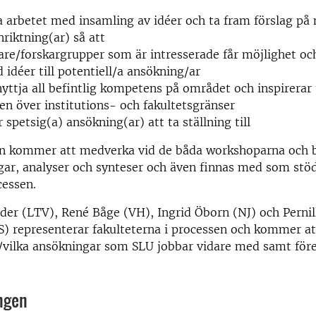
arbetet med insamling av idéer och ta fram förslag på 
riktning(ar) så att
kare/forskargrupper som är intresserade får möjlighet och
 idéer till potentiell/a ansökning/ar
yttja all befintlig kompetens på området och inspirerar t
n över institutions- och fakultetsgränser
r spetsig(a) ansökning(ar) att ta ställning till
n kommer att medverka vid de båda workshoparna och 
gar, analyser och synteser och även finnas med som stö
cessen.
er (LTV), René Båge (VH), Ingrid Öborn (NJ) och Pernil
S) representerar fakulteterna i processen och kommer att 
/vilka ansökningar som SLU jobbar vidare med samt före
ngen