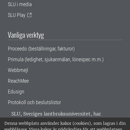
SLU i media
SLU Play
Vanliga verktyg
Proceedo (beställningar, fakturor)
Primula (ledighet, sjukanmälan, lönespec m.m.)
Webbmejl
ReachMee
Edusign
Protokoll och beslutslistor
SLU, Sveriges lantbruksuniversitet, har
verksamhet över hela Sverige. Huvudorter är
Denna webbplats använder kakor (cookies), som lagras i din
Alnarp, Uppsala och Umeå.
SLU är
webbläsare. Vissa kakor är nödvändiga för att webbplatsen