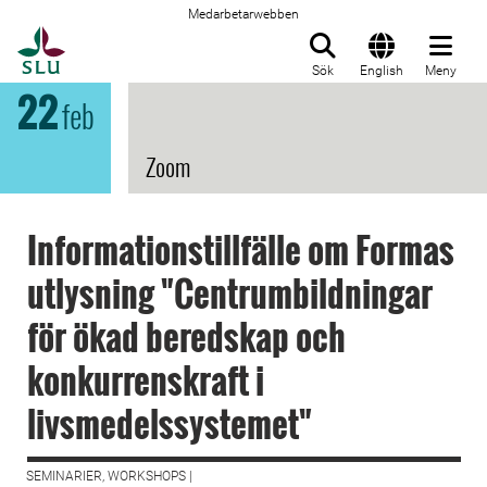
Medarbetarwebben
Till startsida
Sök
English
Meny
22
feb
Zoom
Informationstillfälle om Formas
utlysning "Centrumbildningar
för ökad beredskap och
konkurrenskraft i
livsmedelssystemet"
SEMINARIER, WORKSHOPS |