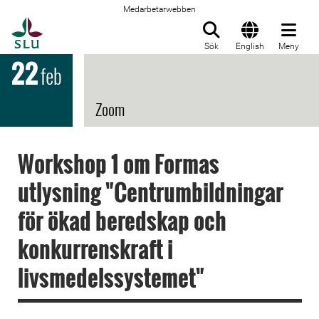
Medarbetarwebben
Till startsida
Sök
English
Meny
22
feb
Zoom
Workshop 1 om Formas
utlysning "Centrumbildningar
för ökad beredskap och
konkurrenskraft i
livsmedelssystemet"