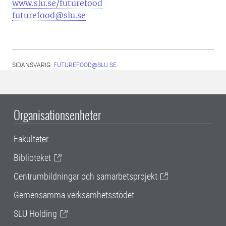
www.slu.se/futurefood
futurefood@slu.se
SIDANSVARIG:
FUTUREFOOD@SLU.SE
Organisationsenheter
Fakulteter
Biblioteket
Centrumbildningar och samarbetsprojekt
Gemensamma verksamhetsstödet
SLU Holding