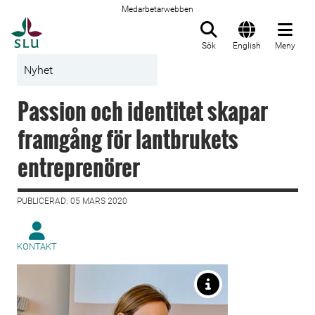
Medarbetarwebben
Till startsida
Sök
English
Meny
Nyhet
Passion och identitet skapar
framgång för lantbrukets
entreprenörer
PUBLICERAD: 05 MARS 2020
KONTAKT