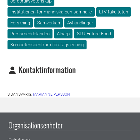
Jordbruksvetenskap
Institutionen för människa och samhälle
LTV-fakulteten
Forskning
Samverkan
Avhandlingar
Pressmeddelanden
Alnarp
SLU Future Food
Kompetenscentrum företagsledning
Kontaktinformation
SIDANSVARIG:
MARIANNE.PERSSON
Organisationsenheter