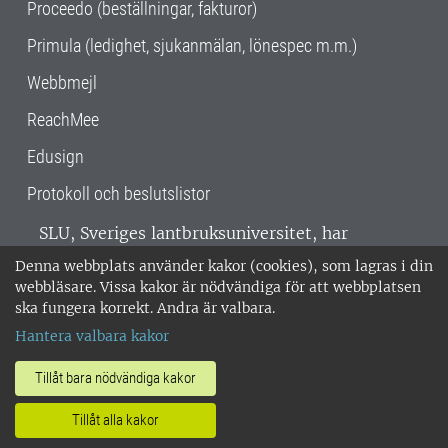
Proceedo (beställningar, fakturor)
Primula (ledighet, sjukanmälan, lönespec m.m.)
Webbmejl
ReachMee
Edusign
Protokoll och beslutslistor
SLU, Sveriges lantbruksuniversitet, har
verksamhet över hela Sverige. Huvudorter är
Denna webbplats använder kakor (cookies), som lagras i din
Alnarp, Uppsala och Umeå.
SLU är
webbläsare. Vissa kakor är nödvändiga för att webbplatsen
miljöcertifierat enligt ISO 14001. •
Telefon:
ska fungera korrekt. Andra är valbara.
018-67 10 00 • Org nr: 202100-2817 •
Om
Hantera valbara kakor
medarbetarwebben
•
SLU:s fakturaadress
•
Om SLU:s webbplatser
•
Vid KRIS
Tillåt bara nödvändiga kakor
•
Hantera kakor
•
Behandling av
Tillåt alla kakor
personuppgifter