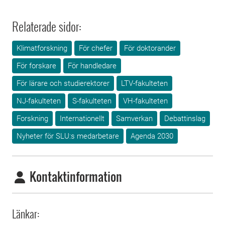
Relaterade sidor:
Klimatforskning
För chefer
För doktorander
För forskare
För handledare
För lärare och studierektorer
LTV-fakulteten
NJ-fakulteten
S-fakulteten
VH-fakulteten
Forskning
Internationellt
Samverkan
Debattinslag
Nyheter för SLU:s medarbetare
Agenda 2030
Kontaktinformation
Länkar: