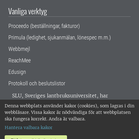
Vanliga verktyg
Proceedo (beställningar, fakturor)
Primula (ledighet, sjukanmälan, lönespec m.m.)
Webbmejl
ReachMee
Edusign
Protokoll och beslutslistor
SLU, Sveriges lantbruksuniversitet, har
verksamhet över hela Sverige. Huvudorter är
Denna webbplats använder kakor (cookies), som lagras i din
Alnarp, Uppsala och Umeå.
SLU är
webbläsare. Vissa kakor är nödvändiga för att webbplatsen
miljöcertifierat enligt ISO 14001. •
Telefon:
ska fungera korrekt. Andra är valbara.
018-67 10 00 • Org nr: 202100-2817 •
Om
Hantera valbara kakor
medarbetarwebben
•
SLU:s fakturaadress
•