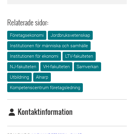
Relaterade sidor:
Företagsekonomi
Jordbruksvetenskap
Institutionen för människa och samhälle
Institutionen för ekonomi
LTV-fakulteten
NJ-fakulteten
VH-fakulteten
Samverkan
Utbildning
Alnarp
Kompetenscentrum företagsledning
Kontaktinformation