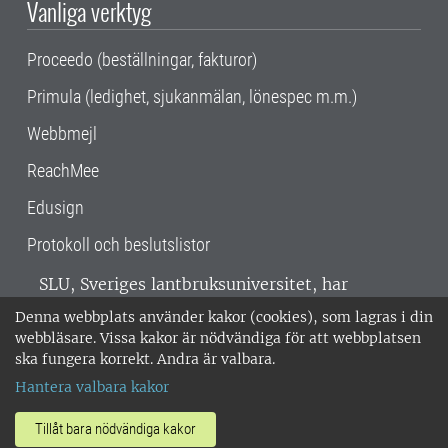
Vanliga verktyg
Proceedo (beställningar, fakturor)
Primula (ledighet, sjukanmälan, lönespec m.m.)
Webbmejl
ReachMee
Edusign
Protokoll och beslutslistor
SLU, Sveriges lantbruksuniversitet, har
verksamhet över hela Sverige. Huvudorter är
Denna webbplats använder kakor (cookies), som lagras i din
Alnarp, Uppsala och Umeå.
SLU är
webbläsare. Vissa kakor är nödvändiga för att webbplatsen
miljöcertifierat enligt ISO 14001. •
Telefon:
ska fungera korrekt. Andra är valbara.
018-67 10 00 • Org nr: 202100-2817 •
Om
Hantera valbara kakor
medarbetarwebben
•
SLU:s fakturaadress
•
Om SLU:s webbplatser
•
Vid KRIS
Tillåt bara nödvändiga kakor