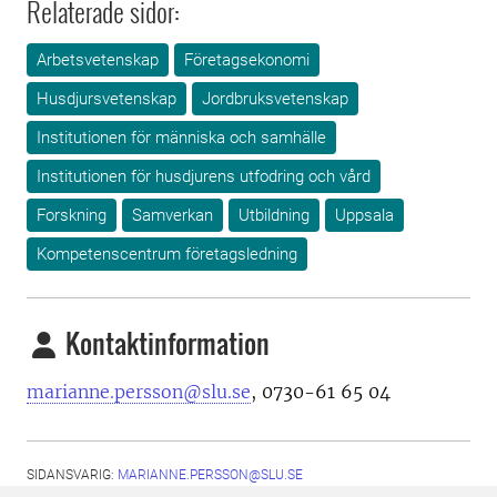
Relaterade sidor:
Arbetsvetenskap
Företagsekonomi
Husdjursvetenskap
Jordbruksvetenskap
Institutionen för människa och samhälle
Institutionen för husdjurens utfodring och vård
Forskning
Samverkan
Utbildning
Uppsala
Kompetenscentrum företagsledning
Kontaktinformation
marianne.persson@slu.se
, 0730-61 65 04
SIDANSVARIG:
MARIANNE.PERSSON@SLU.SE