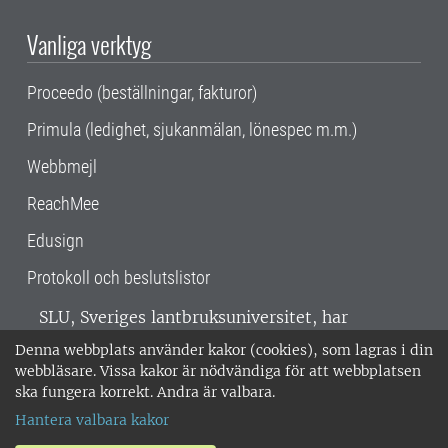
Vanliga verktyg
Proceedo (beställningar, fakturor)
Primula (ledighet, sjukanmälan, lönespec m.m.)
Webbmejl
ReachMee
Edusign
Protokoll och beslutslistor
SLU, Sveriges lantbruksuniversitet, har
verksamhet över hela Sverige. Huvudorter är
Denna webbplats använder kakor (cookies), som lagras i din
Alnarp, Uppsala och Umeå.
SLU är
webbläsare. Vissa kakor är nödvändiga för att webbplatsen
miljöcertifierat enligt ISO 14001. •
Telefon:
ska fungera korrekt. Andra är valbara.
018-67 10 00 • Org nr: 202100-2817 •
Om
Hantera valbara kakor
medarbetarwebben
•
SLU:s fakturaadress
•