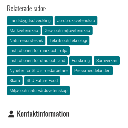
Relaterade sidor:
Landsbygdsutveckling
Jordbruksvetenskap
Markvetenskap
Geo- och miljövetenskap
Naturresursteknik
Teknik och teknologi
Institutionen för mark och miljö
Institutionen för stad och land
Forskning
Samverkan
Nyheter för SLU:s medarbetare
Pressmeddelanden
Skara
SLU Future Food
Miljö- och naturvårdsvetenskap
Kontaktinformation