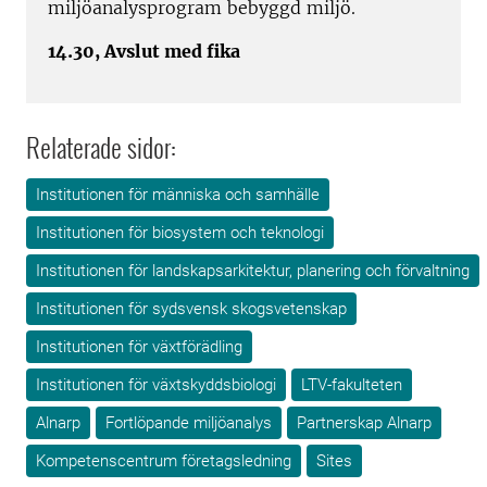
miljöanalysprogram bebyggd miljö.
14.30, Avslut med fika
Relaterade sidor:
Institutionen för människa och samhälle
Institutionen för biosystem och teknologi
Institutionen för landskapsarkitektur, planering och förvaltning
Institutionen för sydsvensk skogsvetenskap
Institutionen för växtförädling
Institutionen för växtskyddsbiologi
LTV-fakulteten
Alnarp
Fortlöpande miljöanalys
Partnerskap Alnarp
Kompetenscentrum företagsledning
Sites