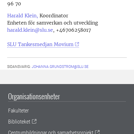
96 70
Harald Klein,
Koordinator
Enheten för samverkan och utveckling
harald.klein@slu.se
,
+46706258017
SLU Tankesmedjan Movium
SIDANSVARIG:
JOHANNA.GRUNDSTROM@SLU.SE
Organisationsenheter
Fakulteter
Biblioteket
Centrumbildningar och samarbetsprojekt