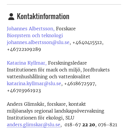
Kontaktinformation
Johannes Albertsson,
Forskare
Biosystem och teknologi
johannes.albertsson@slu.se
,
+4640415512,
+46722109289
Katarina Kyllmar,
Forskningsledare
Institutionen för mark och miljö, Jordbrukets
vattenhushållning och vattenkvalitet
katarina.kyllmar@slu.se
,
+4618672597,
+46703961923
Anders Glimskär, forskare, kontakt
miljöanalys regional landskapsövervakning
Institutionen för ekologi, SLU
anders.glimskar@slu.se
, 018-67
22 20
, 076-821