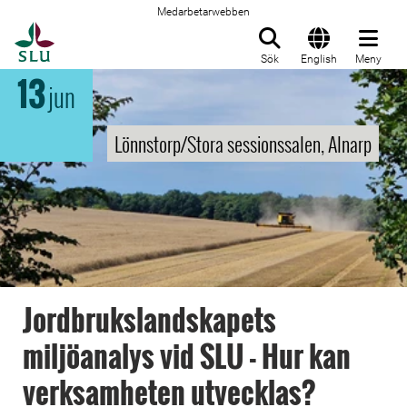
Medarbetarwebben
Till startsida
Sök
English
Meny
13
jun
Lönnstorp/Stora sessionssalen, Alnarp
Jordbrukslandskapets
miljöanalys vid SLU - Hur kan
verksamheten utvecklas?