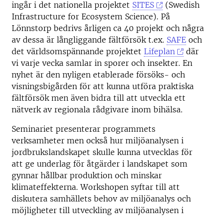
ingår i det nationella projektet
SITES
(Swedish
Infrastructure for Ecosystem Science). På
Lönnstorp bedrivs årligen ca 40 projekt och några
av dessa är långliggande fältförsök t.ex.
SAFE
och
det världsomspännande projektet
Lifeplan
där
vi varje vecka samlar in sporer och insekter. En
nyhet är den nyligen etablerade försöks- och
visningsbigården för att kunna utföra praktiska
fältförsök men även bidra till att utveckla ett
nätverk av regionala rådgivare inom bihälsa.
Seminariet presenterar programmets
verksamheter men också hur miljöanalysen i
jordbrukslandskapet skulle kunna utvecklas för
att ge underlag för åtgärder i landskapet som
gynnar hållbar produktion och minskar
klimateffekterna. Workshopen syftar till att
diskutera samhällets behov av miljöanalys och
möjligheter till utveckling av miljöanalysen i