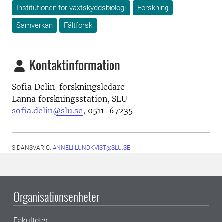
Institutionen för växtskyddsbiologi
Forskning
Samverkan
Fältforsk
Kontaktinformation
Sofia Delin, forskningsledare
Lanna forskningsstation, SLU
sofia.delin@slu.se
, 0511-67235
SIDANSVARIG:
ANNELI.LUNDKVIST@SLU.SE
Organisationsenheter
Fakulteter