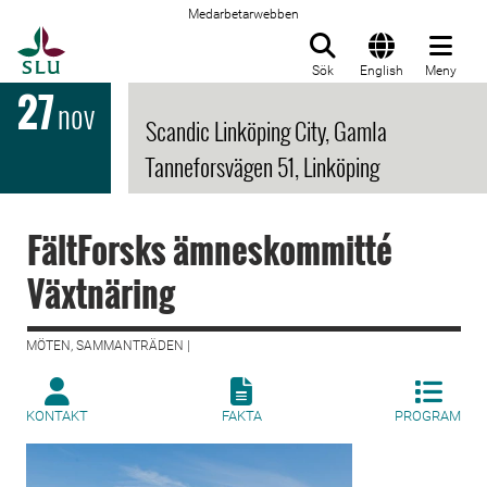
Medarbetarwebben
Till startsida
Sök
English
Meny
27
nov
Scandic Linköping City, Gamla
Tanneforsvägen 51, Linköping
FältForsks ämneskommitté
Växtnäring
MÖTEN, SAMMANTRÄDEN |
KONTAKT
FAKTA
PROGRAM