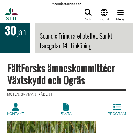
Medarbetarwebben
Till startsida
Sök
English
Meny
30
jan
Scandic Frimurarehotellet, Sankt
Larsgatan 14 , Linköping
FältForsks ämneskommittéer
Växtskydd och Ogräs
MÖTEN, SAMMANTRÄDEN |
KONTAKT
FAKTA
PROGRAM