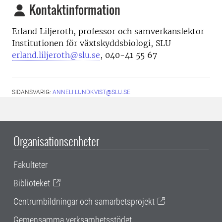
Kontaktinformation
Erland Liljeroth, p
rofessor och samverkanslektor
Institutionen för växtskyddsbiologi
, SLU
erland.liljeroth@slu.se
,
040-41 55 67
SIDANSVARIG:
ANNELI.LUNDKVIST@SLU.SE
Organisationsenheter
Fakulteter
Biblioteket
Centrumbildningar och samarbetsprojekt
Gemensamma verksamhetsstödet