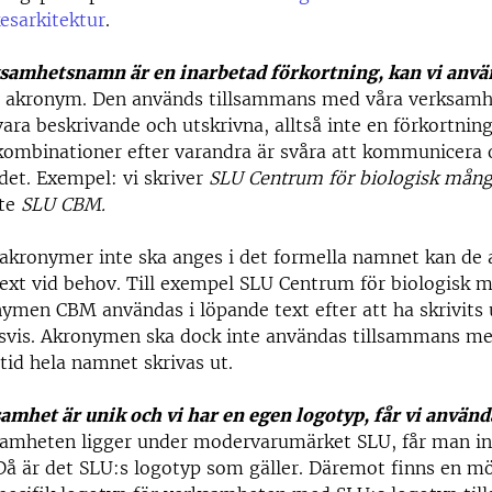
esarkitektur
.
ksamhetsnamn är en inarbetad förkortning, kan vi anvä
n akronym. Den används tillsammans med våra verksam
ara beskrivande och utskrivna, alltså inte en förkortning
ombinationer efter varandra är svåra att kommunicera 
det. Exempel: vi skriver
SLU Centrum för biologisk mång
nte
SLU CBM.
kronymer inte ska anges i det formella namnet kan de 
ext vid behov. Till exempel SLU Centrum för biologisk m
ymen CBM användas i löpande text efter att ha skrivits 
svis. Akronymen ska dock inte användas tillsammans me
ltid hela namnet skrivas ut.
amhet är unik och vi har en egen logotyp, får vi använd
amheten ligger under modervarumärket SLU, får man in
Då är det SLU:s logotyp som gäller. Däremot finns en mö