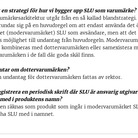
 en strategi för hur vi bygger upp SLU som varumärke?
umärkesarkitektur utgår från en så kallad blandstrategi.
rundar sig på en huvudregel om att endast använda det
t (modervarumärket) SLU som avsändare, men att det i 
s möjlighet till undantag från huvudregeln. Modervaru
så kombineras med dottervarumärken eller samexistera 
arumärken i de fall där goda skäl finns.
utar om dottervarumärken?
 undantag för dottervarumärken fattas av rektor.
egistrera en periodisk skrift där SLU är ansvarig utgiva
 med i produktens namn?
ften räknas som produkt som ingår i modervarumärket S
d ha SLU med i namnet.