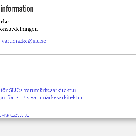
information
rke
onsavdelningen
:
varumarke@slu.se
r för SLU:s varumärkesarkitektur
ar för SLU:s varumärkesarkitektur
UMARKE@SLU.SE