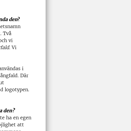
nda den
?
hetsnamn
. Två
och vi
fald
. Vi
användas i
ångfald. Där
ut
d logotypen.
a den?
te ha en egen
jlighet att