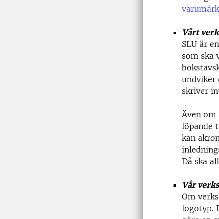
varumärk
Vårt ver
SLU är e
som ska v
bokstavsk
undviker 
skriver i
Även om a
löpande t
kan akron
inledning
Då ska al
Vår verks
Om verks
logotyp. 