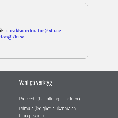
åk:
sprakkoordinator@slu.se
-
tion@slu.se
-
Vanliga verktyg
Proceedo (beställningar, fakturor)
Primula (ledighet, sjukanmälan,
lönespec m.m.)