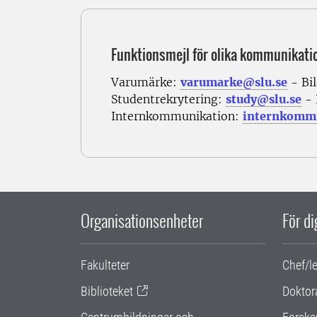
Funktionsmejl för olika kommunikati
Varumärke:
varumarke@slu.se
- Bi
Studentrekrytering:
study@slu.se
- 
Internkommunikation:
internkommu
Organisationsenheter
För d
Fakulteter
Chef/l
Biblioteket
Doktor