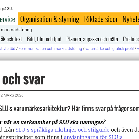
e på SLU
ervice
Organisation & styrning
Riktade sidor
Nyhet
h marknadsföring
råk och text
Bild, film och ljud
Planera, anpassa och mäta
Produce
tivt stöd
/
kommunikation och marknadsföring
/
varumärke och grafisk profil
/
 och svar
12 MARS 2026
SLU:s varumärkesarkitektur? Här finns svar på frågor so
er när en verksamhet på SLU ska namnges?
id från
SLU:s språkliga riktlinjer och stilguide
och även de
ingsprinciper som finns i
anvisningarna för SLU:s