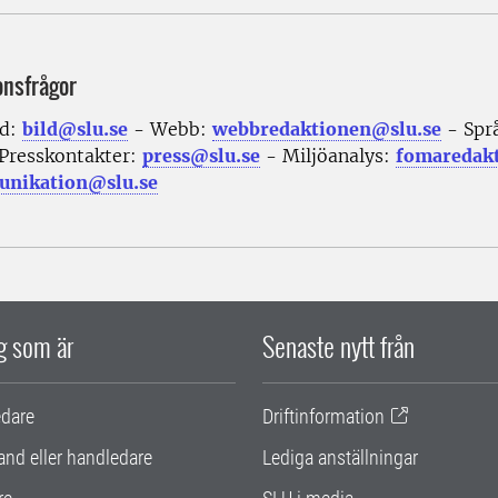
onsfrågor
ld:
bild@slu.se
- Webb:
webbredaktionen@slu.se
- Spr
Presskontakter:
press@slu.se
- Miljöanalys:
fomaredak
nikation@slu.se
ig som är
Senaste nytt från
edare
Driftinformation
and eller handledare
Lediga anställningar