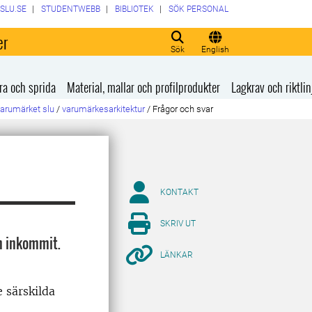
SLU.SE
STUDENTWEBB
BIBLIOTEK
SÖK PERSONAL
er
Sök
English
ra och sprida
Material, mallar och profilprodukter
Lagkrav och riktlin
varumärket slu
/
varumärkesarkitektur
/
Frågor och svar
KONTAKT
SKRIV UT
m inkommit.
LÄNKAR
 särskilda