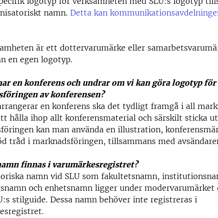
pecifik logotyp för verksamheten med SLU:s logotyp ti
nisatoriskt namn.
Detta kan kommunikationsavdelningen 
amheten är ett dottervarumärke eller samarbetsvarumä
n en egen logotyp.
ar en konferens och undrar om vi kan göra logotyp för
föringen av konferensen?
rrangerar en konferens ska det tydligt framgå i all mark
tt hålla ihop allt konferensmaterial och särskilt sticka ut
föringen kan man använda en illustration, konferensmä
öd tråd i marknadsföringen, tillsammans med avsändare
namn finnas i varumärkesregistret?
toriska namn vid SLU som fakultetsnamn, institutionsn
gsnamn och enhetsnamn ligger under modervarumärket
U:s stilguide. Dessa namn behöver inte registreras i
sregistret.