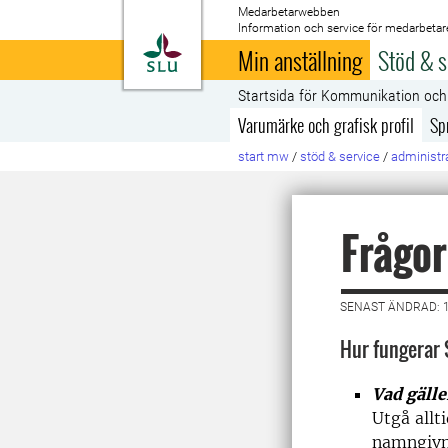
Medarbetarwebben
Information och service för medarbetar
Till startsida
Min anställning
Stöd & s
Startsida för Kommunikation oc
Varumärke och grafisk profil
Sp
start mw
/
stöd & service
/
administra
Frågor
SENAST ÄNDRAD: 
Hur fungerar 
Vad gäll
Utgå allt
namngivn