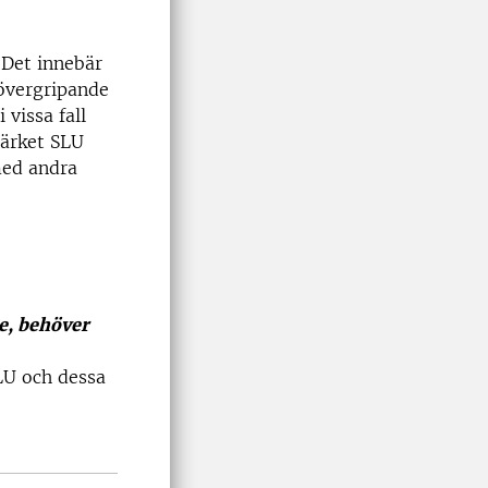
 Det innebär
 övergripande
vissa fall
märket SLU
med andra
re, behöver
LU och dessa