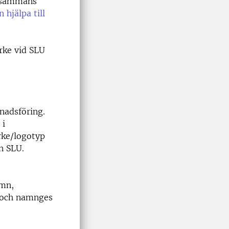
llsammans
hjälpa till
rke vid SLU
nadsföring.
 i
rke/logotyp
n SLU.
amn,
 och namnges