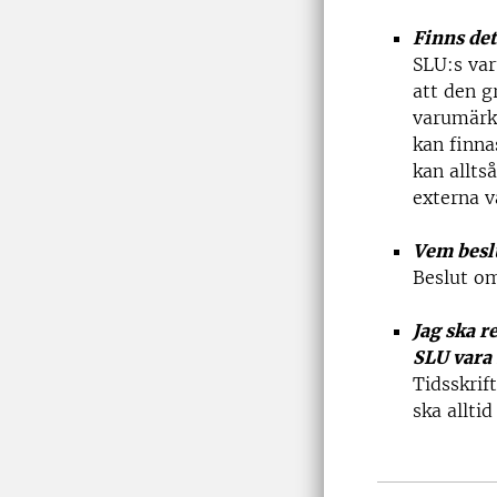
Finns det
SLU:s var
att den g
varumärke
kan finna
kan allt
externa v
Vem besl
Beslut om
Jag ska r
SLU vara
Tidsskri
ska allti