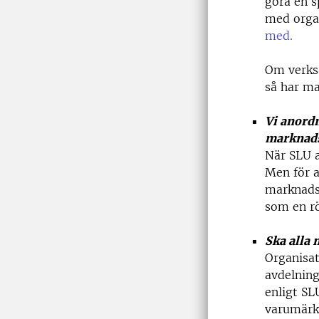
göra en s
med orga
med.
Om verks
så har ma
Vi anordn
marknads
När SLU a
Men för a
marknads
som en r
Ska alla 
Organisa
avdelnin
enligt SL
varumärke