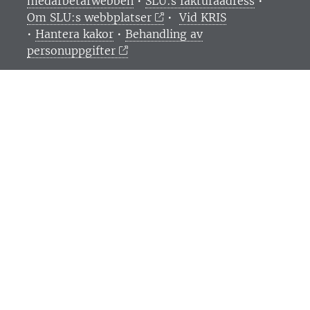
medarbetarwebben
•
SLU:s fakturaadress
•
Om SLU:s webbplatser
•
Vid KRIS
•
Hantera kakor
•
Behandling av
personuppgifter