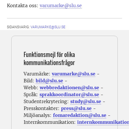
Kontakta oss:
varumarke@slu.se
SIDANSVARIG:
VARUMARKE@SLU.SE
Funktionsmejl för olika
kommunikationsfrågor
Varumärke:
varumarke@slu.se
-
Bild:
bild@slu.se
-
Webb:
webbredaktionen@slu.se
-
Språk:
sprakkoordinator@slu.se
-
Studentrekrytering:
study@slu.se
-
Presskontakter:
press@slu.se
-
Miljöanalys:
fomaredaktion@slu.se
-
Internkommunikation:
internkommunikatio