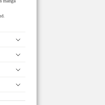
rs många
rd.