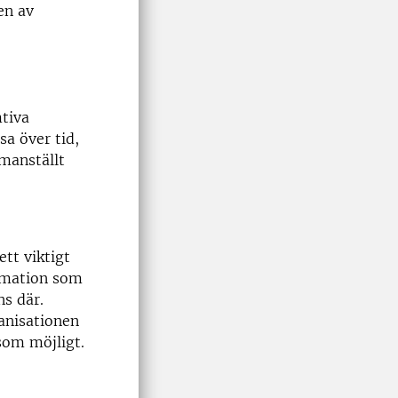
en av
mtiva
sa över tid,
manställt
ett viktigt
ormation som
ns där.
anisationen
 som möjligt.