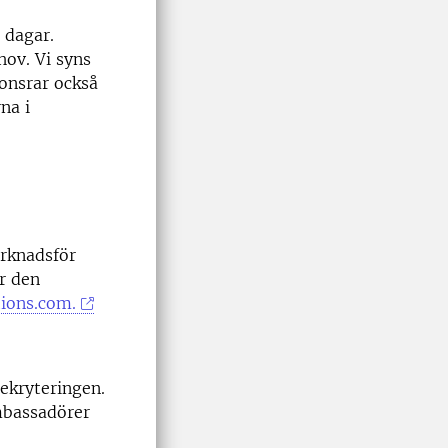
 dagar.
hov. Vi syns
onsrar också
na i
arknadsför
r den
ions.com.
rekryteringen.
mbassadörer