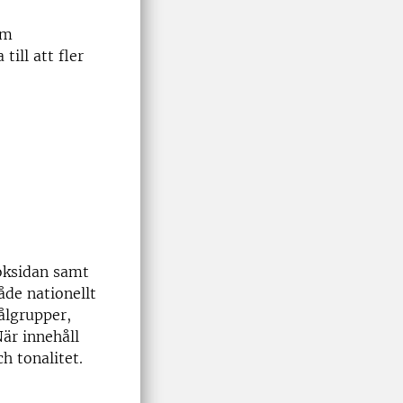
om
till att fler
oksidan samt
åde nationellt
målgrupper,
När innehåll
h tonalitet.