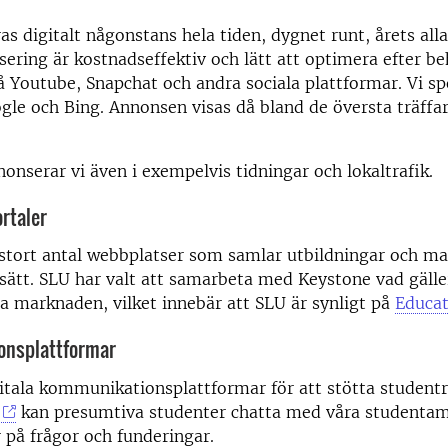
s digitalt någonstans hela tiden, dygnet runt, årets alla
sering är kostnadseffektiv och lätt att optimera efter be
 Youtube, Snapchat och andra sociala plattformar. Vi sp
gle och Bing. Annonsen visas då bland de översta träffar
nnonserar vi även i exempelvis tidningar och lokaltrafik.
rtaler
 stort antal webbplatser som samlar utbildningar och m
sätt. SLU har valt att samarbeta med Keystone vad gälle
la marknaden, vilket innebär att SLU är synligt på
Educat
nsplattformar
gitala kommunikationsplattformar för att stötta student
kan presumtiva studenter chatta med våra studenta
r på frågor och funderingar.