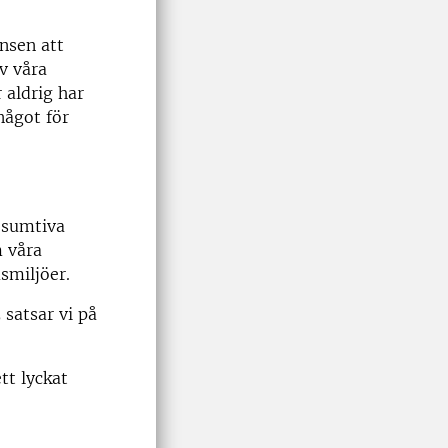
ansen att
v våra
 aldrig har
något för
esumtiva
m våra
smiljöer.
 satsar vi på
tt lyckat