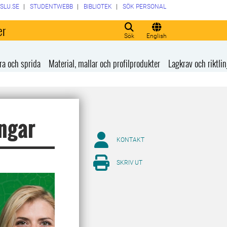
SLU.SE
STUDENTWEBB
BIBLIOTEK
SÖK PERSONAL
er
Sök
English
ra och sprida
Material, mallar och profilprodukter
Lagkrav och riktlin
ingar
KONTAKT
SKRIV UT