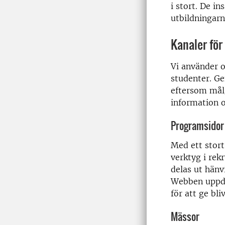
i stort. De i
utbildningarn
Kanaler fö
Vi använder o
studenter. Ge
eftersom mål
information o
Programsidor
Med ett stort
verktyg i rek
delas ut hänv
Webben uppda
för att ge bl
Mässor