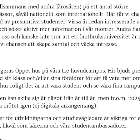
illsammans med andra lärosäten) på ett antal större
ssor, såväl nationellt som internationellt. Här får vi ch
 av presumtiva studenter. Vissa är redan intresserade a
och söker aktivt mer information i vår monter. Andra har
 oss och kanske inte tror att ett lantbruksuniversitet är 
vi chansen att skapa samtal och väcka intresse.
ngeras Öppet hus på våra tre huvudcampus. Hit bjuds pr
 sin klass och/eller sina föräldrar för att få veta mer o
 hur roligt det är att vara student och se våra fina campu
 kan skilja sig åt något från år till år, men fr.o.m. 2025
a mötet igen (ej digitala arrangemang).
r för utbildningarna och studievägledare är viktiga för e
 likväl som kårerna och våra studentambassadörer.
r