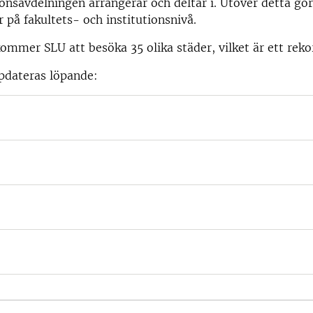
nsavdelningen arrangerar och deltar i. Utöver detta gö
r på fakultets- och institutionsnivå.
mmer SLU att besöka 35 olika städer, vilket är ett reko
pdateras löpande: