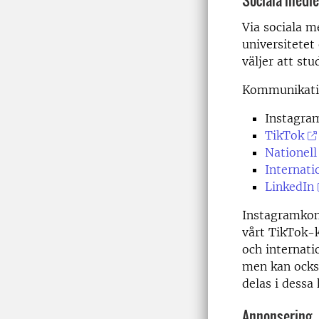
Via sociala m
universitetet 
väljer att stu
Kommunikatio
Instagra
TikTok
Nationell
Internati
LinkedIn
Instagramkont
vårt TikTok-k
och internatio
men kan också
delas i dessa
Annonsering