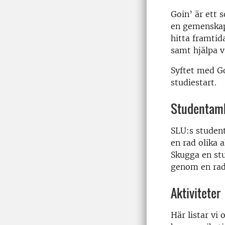
Goin’ är ett 
en gemenskap 
hitta framtid
samt hjälpa va
Syftet med Go
studiestart.
Studentam
SLU:s student
en rad olika 
Skugga en st
genom en rad
Aktiviteter
Här listar vi