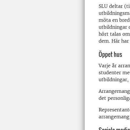
SLU deltar (t
utbildningsmä
möta en bredd
utbildningar 
hört talas om
dem. Här har 
Öppet hus
Varje år arra
studenter med
utbildningar,
Arrangemangen
det personlig
Representante
arrangemang,
Sociala medie