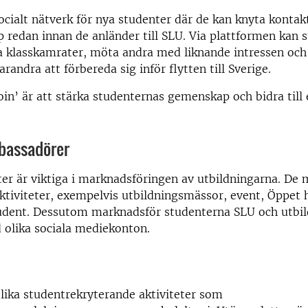
socialt nätverk för nya studenter där de kan knyta konta
redan innan de anländer till SLU. Via plattformen kan 
a klasskamrater, möta andra med liknande intressen oc
randra att förbereda sig inför flytten till Sverige.
in’ är att stärka studenternas gemenskap och bidra till
bassadörer
er är viktiga i marknadsföringen av utbildningarna. De 
aktiviteter, exempelvis utbildningsmässor, event, Öppet 
udent. Dessutom marknadsför studenterna SLU och utbi
 olika sociala mediekonton.
 olika studentrekryterande aktiviteter som