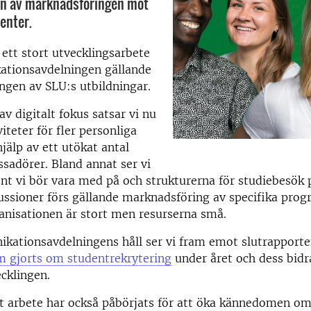
en av marknadsföringen mot
enter.
 ett stort utvecklingsarbete
tionsavdelningen gällande
ngen av SLU:s utbildningar.
 av digitalt fokus satsar vi nu
iteter för fler personliga
älp av ett utökat antal
sadörer. Bland annat ser vi
ent vi bör vara med på och strukturerna för studiebesök 
ssioner förs gällande marknadsföring av specifika prog
ganisationen är stort men resurserna små.
kationsavdelningens håll ser vi fram emot slutrapporte
m gjorts om studentrekrytering
under året och dess bidra
ecklingen.
gt arbete har också påbörjats för att öka kännedomen om