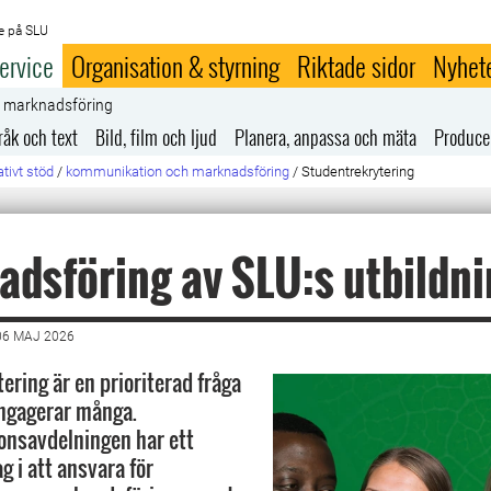
e på SLU
ervice
Organisation & styrning
Riktade sidor
Nyhet
h marknadsföring
råk och text
Bild, film och ljud
Planera, anpassa och mäta
Produce
tivt stöd
/
kommunikation och marknadsföring
/
Studentrekrytering
dsföring av SLU:s utbildn
06 MAJ 2026
ering är en prioriterad fråga
ngagerar många.
nsavdelningen har ett
g i att ansvara för