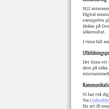
SLU annonsera
Digital annon
exempelvis på
länkar på Goo
sökresultat.
I vissa fall a
Utbildningspo
Det finns ett
dem på olika 
internationel
Kommunikatio
Vi har två di
Via
Unibuddy
för att få sva