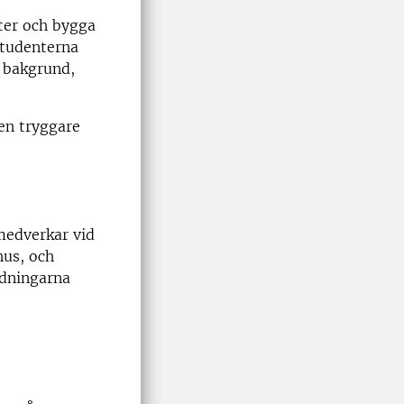
kter och bygga
studenterna
h bakgrund,
 en tryggare
medverkar vid
hus, och
ldningarna