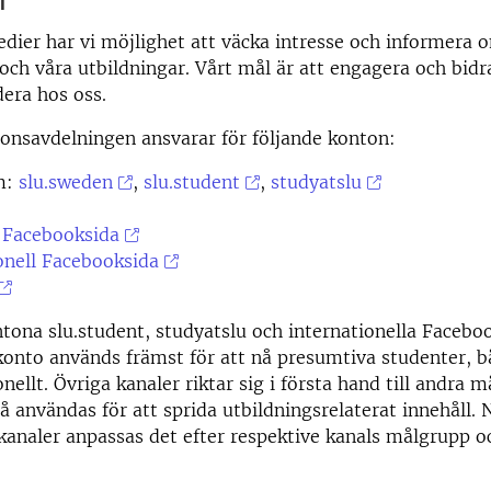
edier har vi möjlighet att väcka intresse och informera 
och våra utbildningar. Vårt mål är att engagera och bidra 
dera hos oss.
nsavdelningen ansvarar för följande konton:
m:
slu.sweden
,
slu.student
,
studyatslu
 Facebooksida
onell Facebooksida
ona slu.student, studyatslu och internationella Facebo
onto används främst för att nå presumtiva studenter, b
nellt. Övriga kanaler riktar sig i första hand till andra 
 användas för att sprida utbildningsrelaterat innehåll. 
 kanaler anpassas det efter respektive kanals målgrupp oc