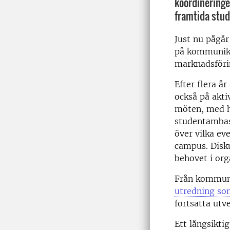
koordinering
framtida stud
Just nu pågår
på kommunika
marknadsföri
Efter flera år
också på aktiv
möten, med hj
studentambas
över vilka ev
campus. Disku
behovet i or
Från kommuni
utredning so
fortsatta utv
Ett långsikti