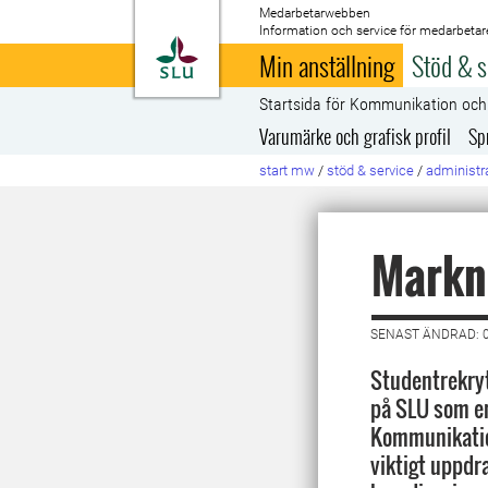
Medarbetarwebben
Information och service för medarbetar
Till startsida
Min anställning
Stöd & s
Startsida för Kommunikation oc
Varumärke och grafisk profil
Sp
start mw
/
stöd & service
/
administra
Markna
SENAST ÄNDRAD: 
Studentrekryt
på SLU som e
Kommunikatio
viktigt uppdra