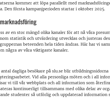
nsatserna kommer att löpa parallellt med marknadsföring
a. Den första kampanjperioden startar i oktober 2025.
r marknadsföring
ss av en stor mängd olika kanaler för att nå våra presu
nom statistik och utvärdering utvecklas och justeras des
gruppernas beteenden hela tiden ändras. Här har vi sam
m några av våra viktigaste kanaler.
 antal dagliga besökare på slu.se blir utbildningssidorna 
ryteringsarbetet. Vid alla personliga möten och i all inf
isar vi till vår webbplats och all information som återfin
teras kontinuerligt tillsammans med olika delar av org
ivande studenter så utförlig och uppdaterad information