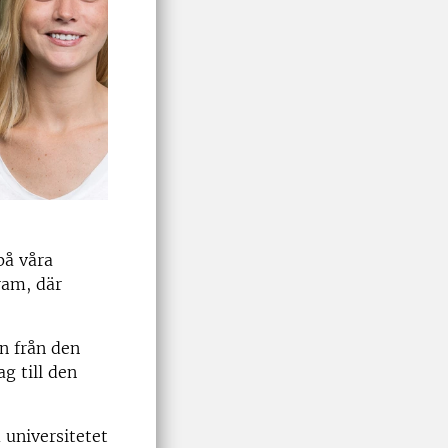
på våra
ram, där
n från den
g till den
 universitetet