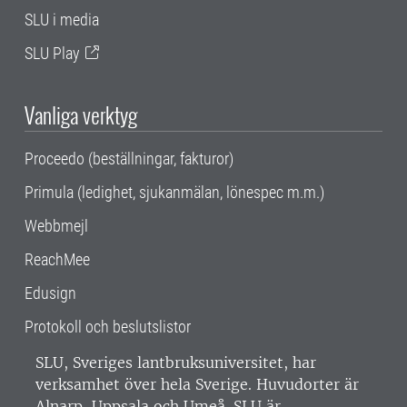
SLU i media
SLU Play
Vanliga verktyg
Proceedo (beställningar, fakturor)
Primula (ledighet, sjukanmälan, lönespec m.m.)
Webbmejl
ReachMee
Edusign
Protokoll och beslutslistor
SLU, Sveriges lantbruksuniversitet, har
verksamhet över hela Sverige. Huvudorter är
Alnarp, Uppsala och Umeå.
SLU är