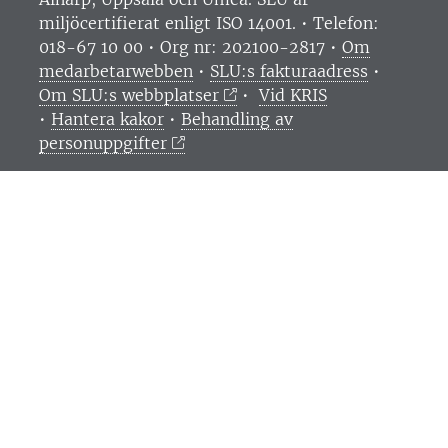
miljöcertifierat enligt ISO 14001. •
Telefon:
018-67 10 00 • Org nr: 202100-2817 •
Om
medarbetarwebben
•
SLU:s fakturaadress
•
Om SLU:s webbplatser
•
Vid KRIS
•
Hantera kakor
•
Behandling av
personuppgifter