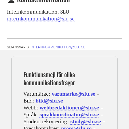
Internkommunikation, SLU
internkommunikation@slu.se
SIDANSVARIG:
INTERNKOMMUNIKATION@SLU.SE
Funktionsmejl för olika
kommunikationsfrågor
Varumärke:
varumarke@slu.se
-
Bild:
bild@slu.se
-
Webb:
webbredaktionen@slu.se
-
Språk:
sprakkoordinator@slu.se
-
Studentrekrytering:
study@slu.se
-
Presskontakter:
press@slu.se
-