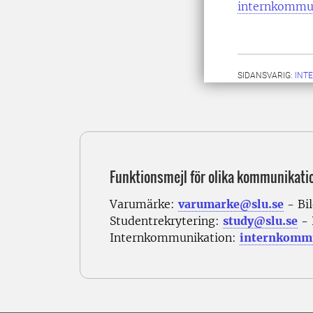
internkommu
SIDANSVARIG:
INT
Funktionsmejl för olika kommunikati
Varumärke:
varumarke@slu.se
- Bi
Studentrekrytering:
study@slu.se
- 
Internkommunikation:
internkommu