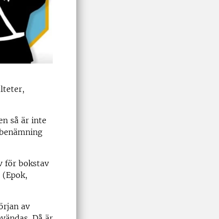
lteter,
n så är inte
v benämning
v för bokstav
 (Epok,
örjan av
nvändas. Då är