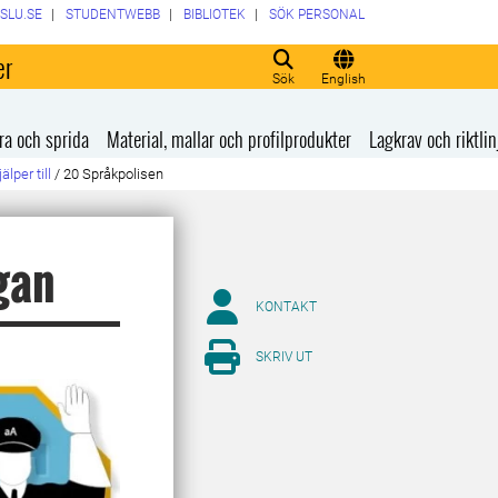
SLU.SE
STUDENTWEBB
BIBLIOTEK
SÖK PERSONAL
er
Sök
English
ra och sprida
Material, mallar och profilprodukter
Lagkrav och riktlin
lper till
/
20 Språkpolisen
ågan
KONTAKT
SKRIV UT