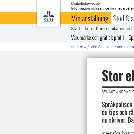
Medarbetarwebben
Information och service för medarbetar
Till startsida
Min anställning
Stöd & s
Startsida för Kommunikation oc
Varumärke och grafisk profil
Sp
start mw
/
stöd & service
/
administra
Stor e
SENAST ÄNDRAD: 0
Språkpolisen h
du tips och r
du skriver. B
Svenska har t