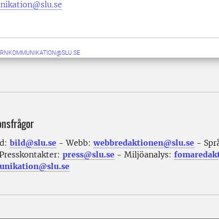
nikation@slu.se
ERNKOMMUNIKATION@SLU.SE
onsfrågor
ld:
bild@slu.se
- Webb:
webbredaktionen@slu.se
- Spr
Presskontakter:
press@slu.se
- Miljöanalys:
fomaredak
nikation@slu.se