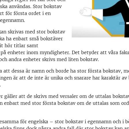
 ska användas. Stor bokstav
t för första ordet i en
 egennamn.
an skrivas med stor bokstav
ska ha enbart små bokstäver
it hör titlar samt
å enheter inom myndigheter. Det betyder att våra faku
 och andra enheter skrivs med liten bokstav.
 att dessa är namn och borde ha stor första bokstav, me
ningen är att de inte är unika och snarare har karaktär a
.
 gäller att de skrivs med versaler om de uttalas boksta
n enbart med stor första bokstav om de uttalas som ord
desamma för engelska – stor bokstav i egennamn och i b
elska finns dock några andra fall där stor bokstav kan a