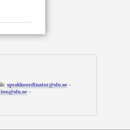
åk:
sprakkoordinator@slu.se
-
tion@slu.se
-