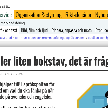
e på SLU
ervice
Organisation & styrning
Riktade sidor
Nyhet
h marknadsföring
råk och text
Bild, film och ljud
Planera, anpassa och mäta
Produce
tivt stöd
/
kommunikation och marknadsföring
/
språk och text
/
språkpolisen hjä
ller liten bokstav, det är fr
8 JANUARI 2025
jälper till! I språkspalten får
åd om vad du ska tänka på när
åde på svenska och engelska.
ydliga regler för när stor och