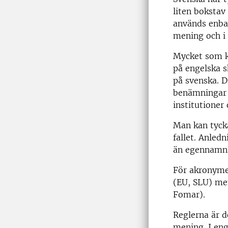
liten bokstav
används enbar
mening och i
Mycket som k
på engelska 
på svenska. D
benämningar p
institutioner
Man kan tycka
fallet. Anled
än egennamn
För akronymer
(EU, SLU) me
Fomar).
Reglerna är 
mening. I eng