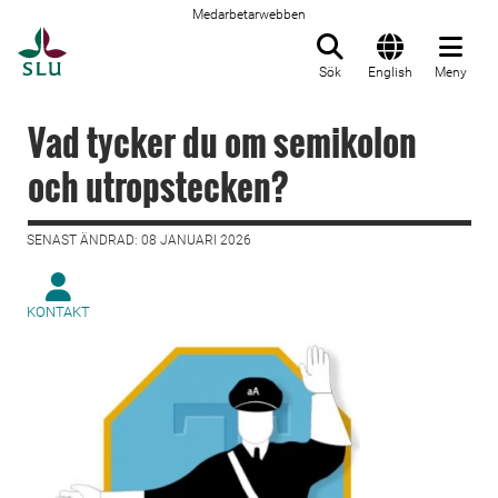
Medarbetarwebben
Till startsida
Sök
English
Meny
Vad tycker du om semikolon
och utropstecken?
SENAST ÄNDRAD: 08 JANUARI 2026
KONTAKT