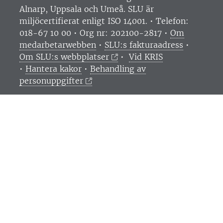
Alnarp, Uppsala och Umeå.
SLU är
miljöcertifierat enligt ISO 14001. •
Telefon:
018-67 10 00 • Org nr: 202100-2817 •
Om
medarbetarwebben
•
SLU:s fakturaadress
•
Om SLU:s webbplatser
•
Vid KRIS
•
Hantera kakor
•
Behandling av
personuppgifter