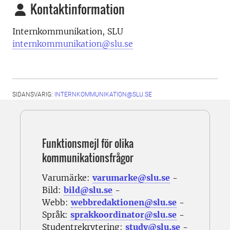
Kontaktinformation
Internkommunikation, SLU
internkommunikation@slu.se
SIDANSVARIG:
INTERNKOMMUNIKATION@SLU.SE
Funktionsmejl för olika
kommunikationsfrågor
Varumärke:
varumarke@slu.se
-
Bild:
bild@slu.se
-
Webb:
webbredaktionen@slu.se
-
Språk:
sprakkoordinator@slu.se
-
Studentrekrytering:
study@slu.se
-