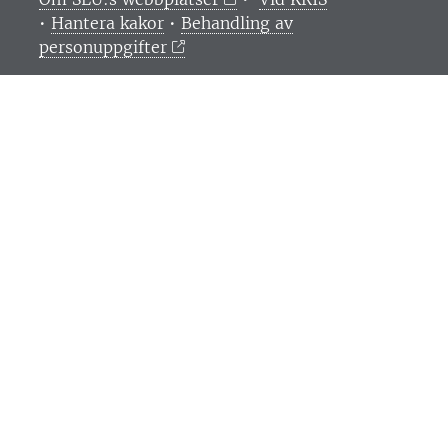
•
Hantera kakor
•
Behandling av
personuppgifter