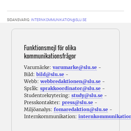
SIDANSVARIG:
INTERNKOMMUNIKATION@SLU.SE
Funktionsmejl för olika
kommunikationsfrågor
Varumärke:
varumarke@slu.se
-
Bild:
bild@slu.se
-
Webb:
webbredaktionen@slu.se
-
Språk:
sprakkoordinator@slu.se
-
Studentrekrytering:
study@slu.se
-
Presskontakter:
press@slu.se
-
Miljöanalys:
fomaredaktion@slu.se
-
Internkommunikation:
internkommunikatio