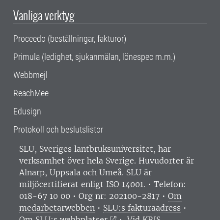
Vanliga verktyg
Proceedo (beställningar, fakturor)
Primula (ledighet, sjukanmälan, lönespec m.m.)
Webbmejl
ReachMee
Edusign
Protokoll och beslutslistor
SLU, Sveriges lantbruksuniversitet, har
verksamhet över hela Sverige. Huvudorter är
Alnarp, Uppsala och Umeå.
SLU är
miljöcertifierat enligt ISO 14001. •
Telefon:
018-67 10 00 • Org nr: 202100-2817 •
Om
medarbetarwebben
•
SLU:s fakturaadress
•
Om SLU:s webbplatser
•
Vid KRIS