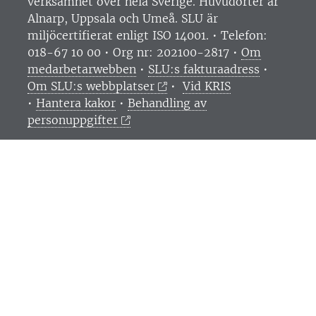
verksamhet över hela Sverige. Huvudorter är
Alnarp, Uppsala och Umeå.
SLU är
miljöcertifierat enligt ISO 14001. •
Telefon:
018-67 10 00 • Org nr: 202100-2817 •
Om
medarbetarwebben
•
SLU:s fakturaadress
•
Om SLU:s webbplatser
•
Vid KRIS
•
Hantera kakor
•
Behandling av
personuppgifter