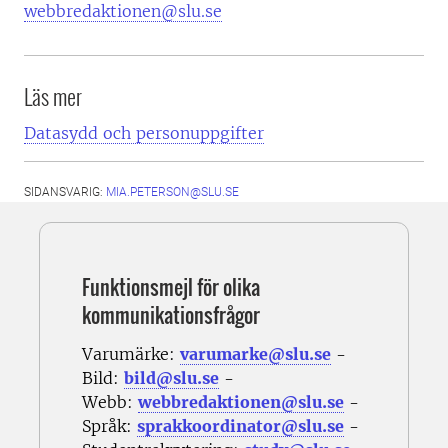
webbredaktionen@slu.se
Läs mer
Datasydd och personuppgifter
SIDANSVARIG:
MIA.PETERSON@SLU.SE
Funktionsmejl för olika
kommunikationsfrågor
Varumärke:
varumarke@slu.se
-
Bild:
bild@slu.se
-
Webb:
webbredaktionen@slu.se
-
Språk:
sprakkoordinator@slu.se
-