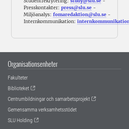
Studentrekrytering:
study@slu.se
-
Presskontakter:
press@slu.se
-
Miljöanalys:
fomaredaktion@slu.se
-
Internkommunikation:
internkommunikatio
Organisationsenheter
Fakulteter
Biblioteket
Centrumbildningar och samarbetsprojekt
Gemensamma verksamhetsstödet
SLU Holding