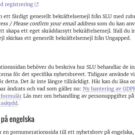
d registrering
n ett färdigt generellt bekräftelsemejl från SLU med rub
ess / Please confirm your email address
som du kan anvä
tt skapa ett eget skräddarsytt bekräftelsemejl. Ifall du i
jl skickas ett generellt bekräftelsemejl från Ungapped.
tionssidan behöver du beskriva hur SLU behandlar de i
erna för det specifika nyhetsbrevet. Tidigare använde vi
r detta. Det är inte längre tillräckligt. Här kan du läsa 
har ändrats och vad som gäller nu:
Ny hantering av GDP
 formulär
Läs mer om behandling av personuppgifter på
taskydd
.
 på engelska
ar en prenumerationssida till ett nyhetsbrev på engelska,