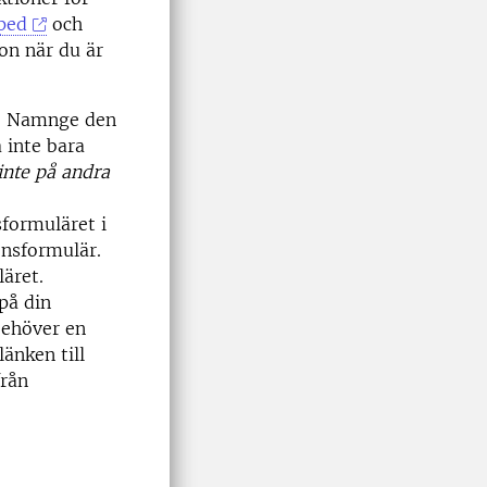
ped
och
on när du är
e. Namnge den
å inte bara
inte på andra
formuläret i
nsformulär.
läret.
på din
 behöver en
änken till
från