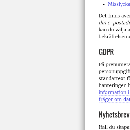
Misslycka
Det finns äve
din e-postadr
kan du välja a
bekräftelseme
GDPR
På prenumera
personuppgift
standartext fö
hanteringen 
information i
frågor om da
Nyhetsbrev
Ifall du skap