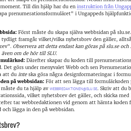
 moment. Till din hjälp har du en
instruktion från Ungap
kapa prenumerationsformuläret" i Ungappeds hjälpfunkti
bbsida:
Först måste du skapa själva webbsidan på slu.s
t tydligt framgår vilket/vilka nyhetsbrev den gäller, allts
rev".
Observera att detta endast kan göras på slu.se och 
även om de hör till SLU.
rmulärkod:
Därefter skapar du koden till prenumerations
. Det görs under menyvalet Webb och sen Prenumeratio
a att du
inte
ska göra några designformateringar i formu
oden på webbsidan:
För att sen lägga till formulärkoden 
 måste du ta hjälp av
. Skriv att du
WEBBREDAKTIONEN@SLU.SE
tionssida, vilket nyhetsbrev det gäller, och skicka med l
refter tar webbredaktionen vid genom att hämta koden 
 och lägga in den på webbsidan.
etsbrev?