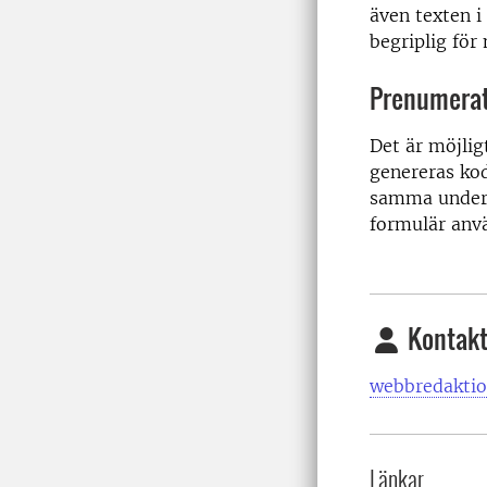
även texten i
begriplig fö
Prenumerati
Det är möjlig
genereras kod
samma underko
formulär anv
Kontakt
webbredaktio
Länkar