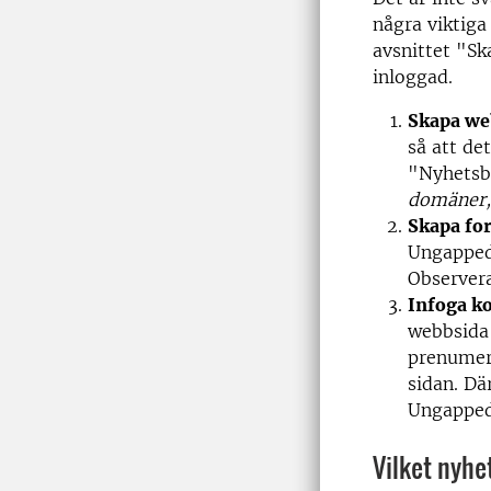
några viktiga
avsnittet "S
inloggad.
Skapa we
så att de
"Nyhetsb
domäner, 
Skapa fo
Ungapped
Observer
Infoga k
webbsida
prenumera
sidan. Dä
Ungapped
Vilket nyh