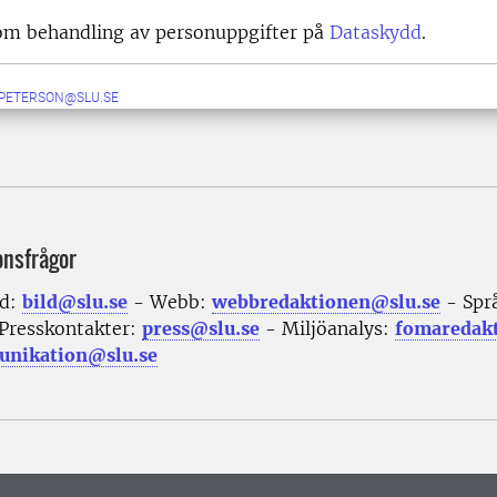
om behandling av personuppgifter på
Dataskydd
.
.PETERSON@SLU.SE
onsfrågor
ld:
bild@slu.se
- Webb:
webbredaktionen@slu.se
- Spr
Presskontakter:
press@slu.se
- Miljöanalys:
fomaredak
nikation@slu.se