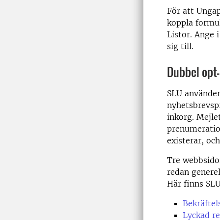
För att Ungap
koppla formul
Listor.
Ange i
sig till.
Dubbel opt-
SLU använder
nyhetsbrevspr
inkorg. Mejle
prenumeratio
existerar, och
Tre webbsidor
redan generel
Här finns SLU
Bekräftel
Lyckad re