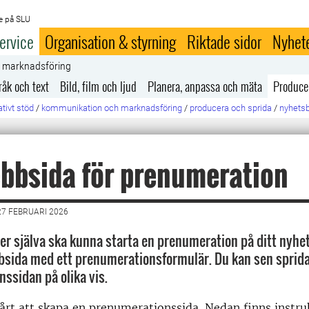
e på SLU
ervice
Organisation & styrning
Riktade sidor
Nyhet
h marknadsföring
råk och text
Bild, film och ljud
Planera, anpassa och mäta
Produce
tivt stöd
/
kommunikation och marknadsföring
/
producera och sprida
/
nyhets
bbsida för prenumeration
7 FEBRUARI 2026
ner själva ska kunna starta en prenumeration på ditt nyhe
sida med ett prenumerationsformulär. Du kan sen sprida 
ssidan på olika vis.
vårt att skapa en prenumerationssida. Nedan finns instru