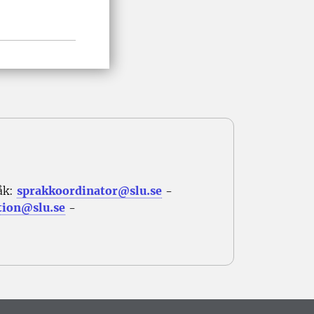
åk:
sprakkoordinator@slu.se
-
tion@slu.se
-