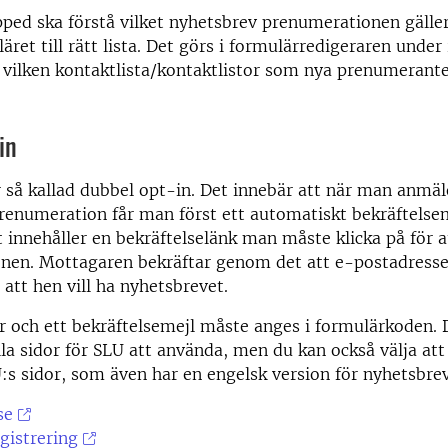
ped ska förstå vilket nyhetsbrev prenumerationen gälle
äret till rätt lista. Det görs i formulärredigeraren under
 vilken kontaktlista/kontaktlistor som nya prenumerant
in
 så kallad dubbel opt-in.
Det innebär att när man anmäler
enumeration får man först ett automatiskt bekräftelsema
t innehåller en bekräftelselänk man måste klicka på för a
nen. Mottagaren bekräftar genom det att e-postadresse
 att hen vill ha nyhetsbrevet.
 och ett bekräftelsemejl måste anges i formulärkoden. 
la sidor för SLU att använda, men du kan också välja att
:s sidor, som även har en engelsk version för nyhetsbre
se
gistrering