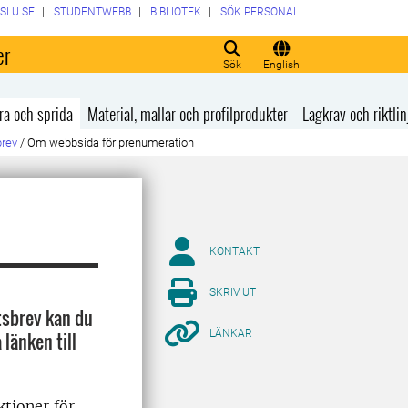
SLU.SE
STUDENTWEBB
BIBLIOTEK
SÖK PERSONAL
er
Sök
English
ra och sprida
Material, mallar och profilprodukter
Lagkrav och riktlin
brev
/
Om webbsida för prenumeration
KONTAKT
SKRIV UT
tsbrev kan du
LÄNKAR
länken till
ktioner för