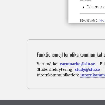
Läs mer 
SIDANSVARIG:
MIA
Funktionsmejl för olika kommunikati
Varumärke:
varumarke@slu.se
- Bi
Studentrekrytering:
study@slu.se
- 
Internkommunikation:
internkommu