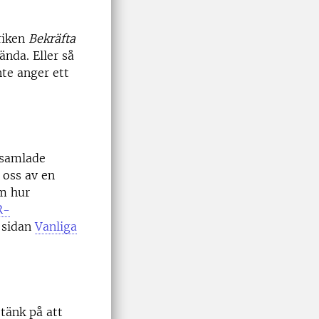
riken
Bekräfta
nda. Eller så
nte anger ett
nsamlade
 oss av en
om hur
R-
 sidan
Vanliga
 tänk på att