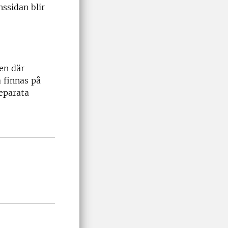
ssidan blir
en där
 finnas på
eparata