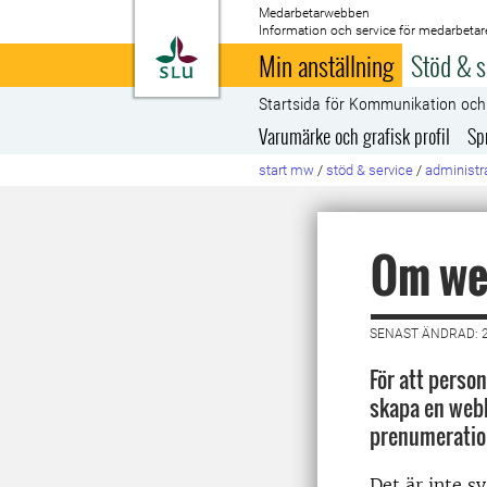
Medarbetarwebben
Information och service för medarbetar
Till startsida
Min anställning
Stöd & s
Startsida för Kommunikation oc
Varumärke och grafisk profil
Sp
start mw
/
stöd & service
/
administra
Om we
SENAST ÄNDRAD: 2
För att perso
skapa en webb
prenumeration
Det är inte s