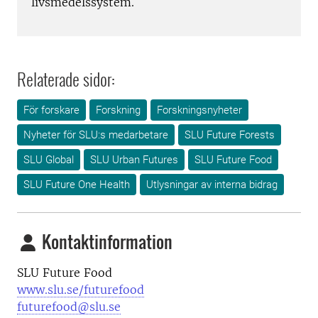
livsmedelssystem.
Relaterade sidor:
För forskare
Forskning
Forskningsnyheter
Nyheter för SLU:s medarbetare
SLU Future Forests
SLU Global
SLU Urban Futures
SLU Future Food
SLU Future One Health
Utlysningar av interna bidrag
Kontaktinformation
SLU Future Food
www.slu.se/futurefood
futurefood@slu.se