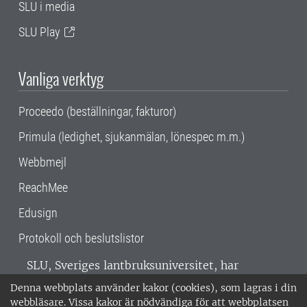
SLU i media
SLU Play
Vanliga verktyg
Proceedo (beställningar, fakturor)
Primula (ledighet, sjukanmälan, lönespec m.m.)
Webbmejl
ReachMee
Edusign
Protokoll och beslutslistor
SLU, Sveriges lantbruksuniversitet, har
verksamhet över hela Sverige. Huvudorter är
Denna webbplats använder kakor (cookies), som lagras i din
Alnarp, Uppsala och Umeå.
SLU är
webbläsare. Vissa kakor är nödvändiga för att webbplatsen