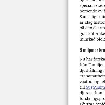
specialiserad
beroende av f
Samtidigt min
är idag histo
på den åkerma
gör lantbruke
minskad biol
8 miljoner kr
Nu har forska
från Familjen
djurhållning 
ett samarbet
växtodling, e
till
SustAinim
djurens framt
forskningspro
Lövsta utanfö