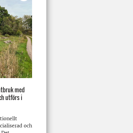
antbruk med
h utförs i
tionellt
cialiserad och
 Det