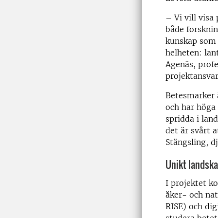
– Vi vill vis
både forsknin
kunskap som l
helheten: lan
Agenäs, profe
projektansvar
Betesmarker ä
och har höga 
spridda i lan
det är svårt a
Stängsling, d
Unikt landsk
I projektet k
åker- och na
RISE) och dig