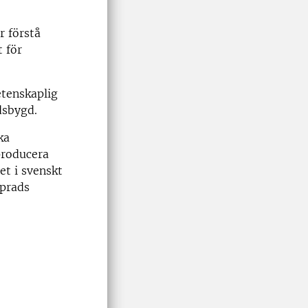
r förstå
 för
etenskaplig
dsbygd.
ka
producera
et i svenskt
mprads