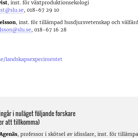
ist
, inst. för växtproduktionsekologi
ist@slu.se
, 018-67 29 10
elsson
, inst. för tillämpad husdjursvetenskap och välfär
elsson@slu.se
, 018-67 16 28
se/landskapsexperimentet
 ingår i nuläget följande forskare
er att tillkomma)
 Agenäs
, professor i skötsel av idisslare, inst. för tillämp