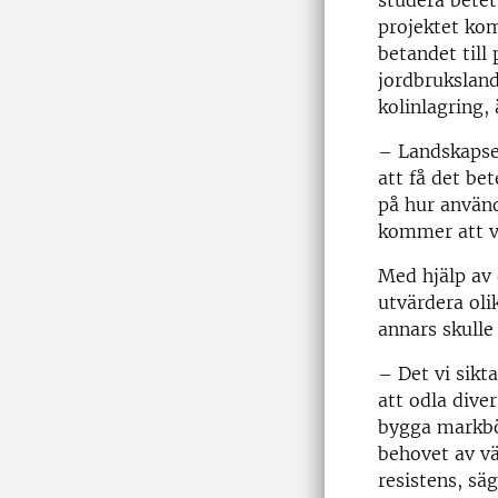
studera betet
projektet ko
betandet till
jordbruksland
kolinlagring, 
– Landskapsex
att få det b
på hur använd
kommer att va
Med hjälp av 
utvärdera oli
annars skulle
– Det vi sikt
att odla dive
bygga markbö
behovet av vä
resistens, sä