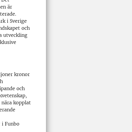
men är
terade.
rk i Sverige
landskapet och
a utveckling
klusive
ljoner kronor
ch
ripande och
kvetenskap,
r nära kopplat
erande
g i Funbo