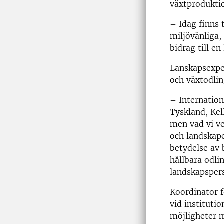
växtproduktio
– Idag finns 
miljövänliga,
bidrag till e
Lanskapsexper
och växtodlin
– Internation
Tyskland, Kel
men vad vi ve
och landskape
betydelse av 
hållbara odli
landskapspers
Koordinator f
vid instituti
möjligheter 