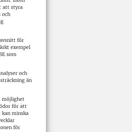
kedom. Inom
 att styra
s och
ig
vsnitt för
märkt exempel
ISE som
analyser och
tsträckning än
e möjlighet
ödor för att
t kan minska
ecklar
ionen för