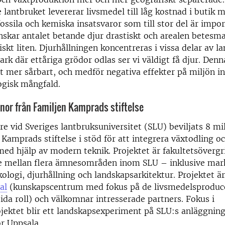
e lantbruket levererar livsmedel till låg kostnad i butik 
ossila och kemiska insatsvaror som till stor del är impor
skar antalet betande djur drastiskt och arealen betesma
riskt liten. Djurhållningen koncentreras i vissa delar av 
rk där ettåriga grödor odlas ser vi väldigt få djur. Denn
t mer sårbart, och medför negativa effekter på miljön in
ogisk mångfald.
onor från Familjen Kamprads stiftelse
re vid Sveriges lantbruksuniversitet (SLU) beviljats 8 mi
 Kamprads stiftelse i stöd för att integrera växtodling o
med hjälp av modern teknik. Projektet är fakultetsöverg
e mellan flera ämnesområden inom SLU – inklusive mar
kologi, djurhållning och landskapsarkitektur. Projektet ä
al
(kunskapscentrum med fokus på de livsmedelsproduc
ida roll) och välkomnar intresserade partners. Fokus i
jektet blir ett landskapsexperiment på SLU:s anläggnin
r Uppsala.