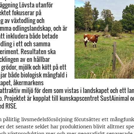
äggning Lövsta utanför
ektet fokuserar på
ng av växtodling och
amma odlingslandskap, och är
tt inkludera både betade
odling i ett och samma
eriment. Resultaten ska
ecklingen av en hållbar
grödor, mjölk och kött på ett
jar både biologisk mångfald i
kapet, åkermarkens
 attraktiv miljö för dem som vistas i landskapet och ett l
. Projektet är kopplat till kunskapscentret SustAinimal oc
d RISE.
h pålitlig livsmedelsförsörjning förutsätter ett mångfunk
er det senaste seklet har produktionen blivit alltmer spe
och växtproduktion mer och mer geografiskt separerade.