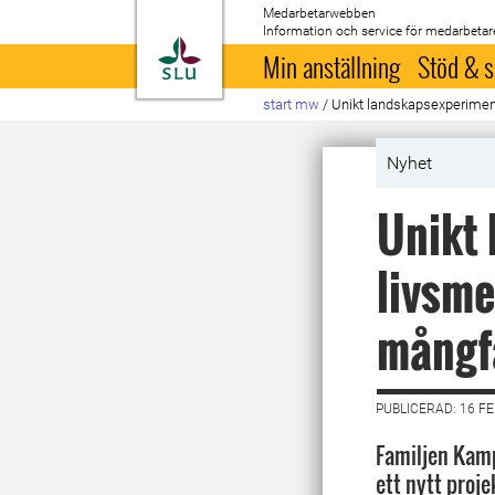
Medarbetarwebben
Information och service för medarbetar
Till startsida
Min anställning
Stöd & s
start mw
/
Unikt landskapsexperiment
Nyhet
Unikt 
livsme
mångf
PUBLICERAD: 16 F
Familjen Kamp
ett nytt proje