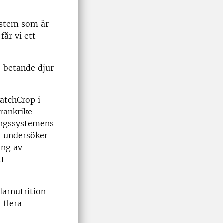
system som är
år vi ett
e betande djur
atchCrop i
Frankrike –
lingssystemens
m undersöker
ing av
tt
larnutrition
 flera