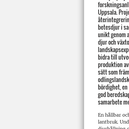
forskningsanl
Uppsala. Proj
återintegreri
betesdjur i s
unikt genom a
djur och växt
landskapsexp
bidra till utv
produktion av 
sätt som främ
odlingslands
bördighet, en
god beredskap
samarbete me
En hållbar oc
lantbruk. Und
djurhållning 