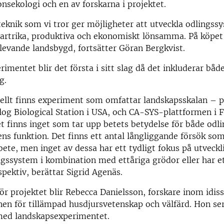
nsekologi och en av forskarna i projektet.
teknik som vi tror ger möjligheter att utveckla odlings
 artrika, produktiva och ekonomiskt lönsamma. På köpet f
n levande landsbygd, fortsätter Göran Bergkvist.
imentet blir det första i sitt slag då det inkluderar båd
g.
ellt finns experiment som omfattar landskapsskalan – p
log Biological Station i USA, och CA-SYS-plattformen i 
t finns inget som tar upp betets betydelse för både od
ns funktion. Det finns ett antal långliggande försök so
bete, men inget av dessa har ett tydligt fokus på utveckl
ngssystem i kombination med ettåriga grödor eller har e
pektiv, berättar Sigrid Agenäs.
ör projektet blir Rebecca Danielsson, forskare inom idiss
onen för tillämpad husdjursvetenskap och välfärd. Hon ser
med landskapsexperimentet.