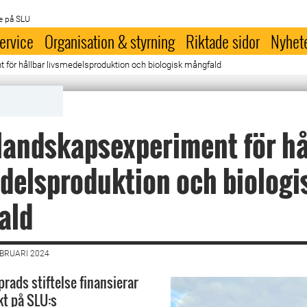
e på SLU
ervice
Organisation & styrning
Riktade sidor
Nyhet
 för hållbar livsmedelsproduktion och biologisk mångfald
landskapsexperiment för hå
delsproduktion och biologi
ald
EBRUARI 2024
rads stiftelse finansierar
kt på SLU:s