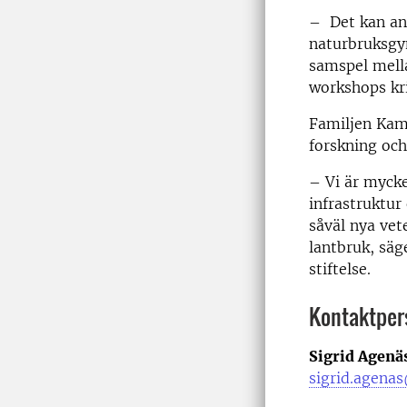
– Det kan anv
naturbruksgy
samspel mella
workshops kri
Familjen Kamp
forskning och
– Vi är mycke
infrastruktur
såväl nya vet
lantbruk, säg
stiftelse.
Kontaktper
Sigrid Agenä
sigrid.agenas