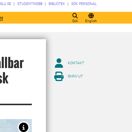
SLU.SE
STUDENTWEBB
BIBLIOTEK
SÖK PERSONAL
er
Sök
English
llbar
KONTAKT
sk
SKRIV UT