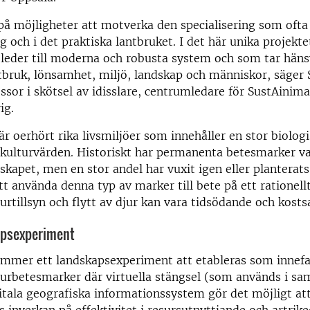
a på möjligheter att motverka den specialisering som oft
g och i det praktiska lantbruket. I det här unika projekte
eder till moderna och robusta system och som tar hänsy
tbruk, lönsamhet, miljö, landskap och människor, säger 
ssor i skötsel av idisslare, centrumledare för SustAinima
ig.
r oerhört rika livsmiljöer som innehåller en stor biolog
kulturvärden. Historiskt har permanenta betesmarker var
dskapet, men en stor andel har vuxit igen eller plantera
tt använda denna typ av marker till bete på ett rationellt
jurtillsyn och flytt av djur kan vara tidsödande och kost
apsexperiment
ommer ett landskapsexperiment att etableras som innefa
turbetesmarker där virtuella stängsel (som används i s
itala geografiska informationssystem gör det möjligt at