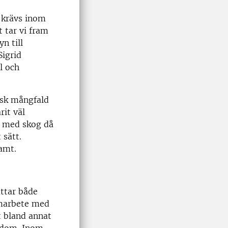
a krävs inom
t tar vi fram
n till
Sigrid
l och
isk mångfald
it väl
ts med skog då
 sätt.
samt.
ttar både
amarbete med
t bland annat