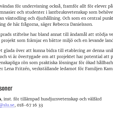
ändas för undervisning också, framför allt för elever på
mnasier och studenter i lantbruksvetenskap som behöve
n växtodling och djurhållning. Och som en central punkt
ng de här frågorna, säger Rebecca Danielsson.
rads stiftelse har bland annat till ändamål att stödja v
 projekt som främjar en bättre miljö och en levande lan
t glada över att kunna bidra till etablering av denna uni
 och vi är övertygade om att projektet har potential att 
enskapliga rön som praktiska lösningar för ökad hållbarh
er Lena Fritzén, verkställande ledamot för Familjen Ka
soner
s
, inst. för tillämpad husdjursvetenskap och välfärd
@slu.se
, 018-67 16 33