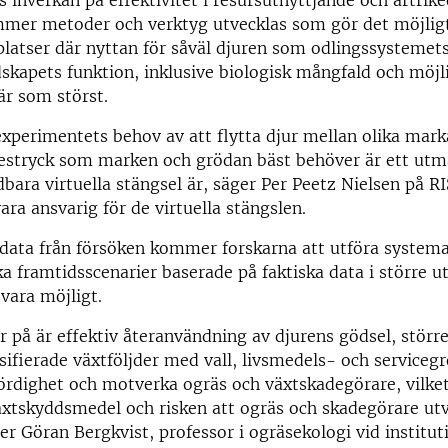
s inverkan på effektivitet i resursutnyttjande och artri
mmer metoder och verktyg utvecklas som gör det möjligt
 platser där nyttan för såväl djuren som odlingssystemet
skapets funktion, inklusive biologisk mångfald och möjl
är som störst.
perimentets behov av att flytta djur mellan olika marka
etestryck som marken och grödan bäst behöver är ett ut
bara virtuella stängsel är, säger Per Peetz Nielsen på R
ra ansvarig för de virtuella stängslen.
data från försöken kommer forskarna att utföra system
ka framtidsscenarier baserade på faktiska data i större u
 vara möjligt.
ar på är effektiv återanvändning av djurens gödsel, störr
rsifierade växtföljder med vall, livsmedels- och servicegr
rdighet och motverka ogräs och växtskadegörare, vilke
xtskyddsmedel och risken att ogräs och skadegörare utv
ger Göran Bergkvist, professor i ogräsekologi vid institut