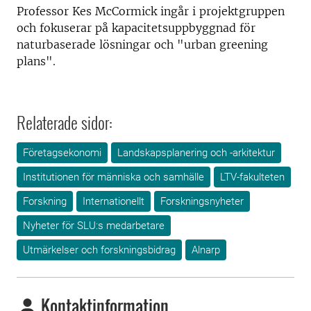
Professor
Kes
McCormick
ingår i projektgruppen
och fokuserar på kapacitetsuppbyggnad för
naturbaserade lösningar och "urban greening
plans".
Relaterade sidor:
Företagsekonomi
Landskapsplanering och -arkitektur
Institutionen för människa och samhälle
LTV-fakulteten
Forskning
Internationellt
Forskningsnyheter
Nyheter för SLU:s medarbetare
Utmärkelser och forskningsbidrag
Alnarp
Kontaktinformation