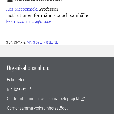
Kes Mccormick,
Professor
Institutionen för människa och samhälle
kes.mccormick@slu.se
,
SIDANSVARIG:
MATS.GYLLIN@SLU.SE
Organisationsenheter
Fakulteter
Biblioteket
Centrumbildningar och samarbetsprojekt
Gemensamma verksamhetsstödet