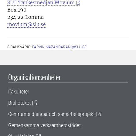
SLU Tankesmedjan Movium
Box 190
234 22 Lomma
movium@slu.se
SIDANSVARIG:
PARVIN.MAZANDARANI@SLU.SE
Organisationsenheter
Fakulteter
Biblioteket
Centrumbildningar och samarbetsprojekt
Gemensamma verksamhetsstödet