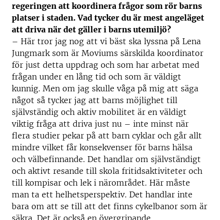
regeringen att koordinera frågor som rör barns
platser i staden. Vad tycker du är mest angeläget
att driva när det gäller i barns utemiljö?
– Här tror jag nog att vi bäst ska lyssna på Lena
Jungmark som är Moviums särskilda koordinator
för just detta uppdrag och som har arbetat med
frågan under en lång tid och som är väldigt
kunnig. Men om jag skulle våga på mig att säga
något så tycker jag att barns möjlighet till
självständig och aktiv mobilitet är en väldigt
viktig fråga att driva just nu – inte minst när
flera studier pekar på att barn cyklar och går allt
mindre vilket får konsekvenser för barns hälsa
och välbefinnande. Det handlar om självständigt
och aktivt resande till skola fritidsaktiviteter och
till kompisar och lek i närområdet. Här måste
man ta ett helhetsperspektiv. Det handlar inte
bara om att se till att det finns cykelbanor som är
säkra. Det är också en övergripande