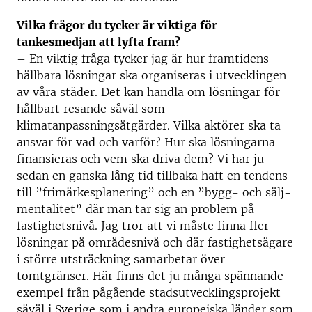
Vilka frågor du tycker är viktiga för
tankesmedjan att lyfta fram?
– En viktig fråga tycker jag är hur framtidens
hållbara lösningar ska organiseras i utvecklingen
av våra städer. Det kan handla om lösningar för
hållbart resande såväl som
klimatanpassningsåtgärder. Vilka aktörer ska ta
ansvar för vad och varför? Hur ska lösningarna
finansieras och vem ska driva dem? Vi har ju
sedan en ganska lång tid tillbaka haft en tendens
till ”frimärkesplanering” och en ”bygg- och sälj-
mentalitet” där man tar sig an problem på
fastighetsnivå. Jag tror att vi måste finna fler
lösningar på områdesnivå och där fastighetsägare
i större utsträckning samarbetar över
tomtgränser. Här finns det ju många spännande
exempel från pågående stadsutvecklingsprojekt
såväl i Sverige som i andra europeiska länder som