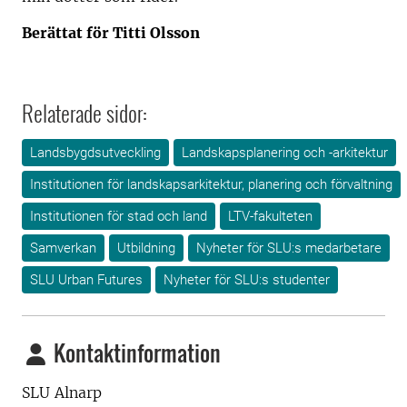
Berättat för Titti Olsson
Relaterade sidor:
Landsbygdsutveckling
Landskapsplanering och -arkitektur
Institutionen för landskapsarkitektur, planering och förvaltning
Institutionen för stad och land
LTV-fakulteten
Samverkan
Utbildning
Nyheter för SLU:s medarbetare
SLU Urban Futures
Nyheter för SLU:s studenter
Kontaktinformation
SLU Alnarp