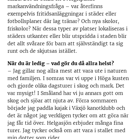
markanvändningsfråga – var återfinns
exempelvis fritidsanläggningar i städer eller
fotbollsplaner där lag tränar? Och nya skolor,
friskolor? När dessa typer av platser lokaliseras i
städers utkanter eller blir utspridda i staden blir
det allt svårare för barn att självständigt ta sig
runt och de skjutsas istället.
När du är ledig – vad gör du då allra helst?
– Jag gillar nog allra mest att vara ute i naturen
med familjen. I somras var vi uppe i Höga kusten
och gjorde olika dagsturer i skog och mark. Det
var mysigt! I Småland har vi ju annars gott om
skog och sjöar att njuta av. Förra sommaren
började jag paddla kajak i Växjö kanotklubb och
det är något jag verkligen tycker om att göra när
jag får tid över. Helgasjön erbjuder många fina
turer. Jag tycker också om att vara i stallet med
min dotter som rider.