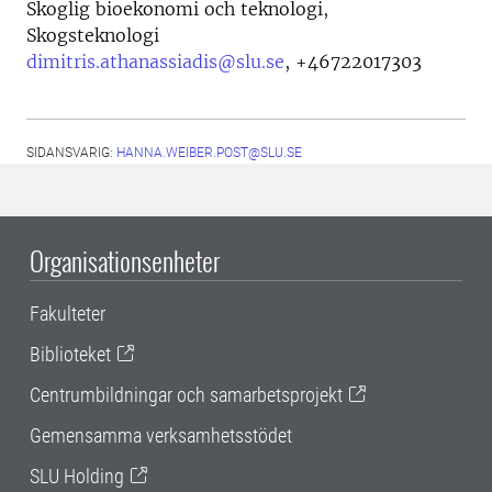
Skoglig bioekonomi och teknologi,
Skogsteknologi
dimitris.athanassiadis@slu.se
,
+46722017303
SIDANSVARIG:
HANNA.WEIBER.POST@SLU.SE
Organisationsenheter
Fakulteter
Biblioteket
Centrumbildningar och samarbetsprojekt
Gemensamma verksamhetsstödet
SLU Holding