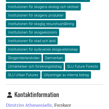
Institutionen för skogens ekologi och skötsel
Institutionen för skogens produkter
Institutionen för skoglig resurshushållning
Institutionen för skogsekonomi
Institutionen för stad och land
Institutionen för sydsvensk skogsvetenskap
Skogsmästarskolan
Samverkan
Utmärkelser och forskningsbidrag
SLU Future Forests
SLU Urban Futures
Utlysningar av interna bidrag
Kontaktinformation
Dimitrios Athanassiadis,
Forskare