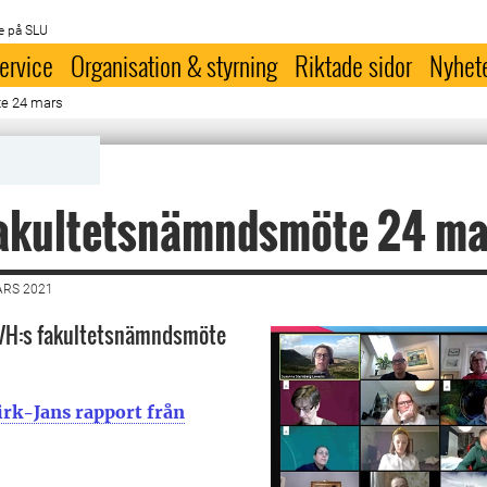
e på SLU
ervice
Organisation & styrning
Riktade sidor
Nyhet
te 24 mars
fakultetsnämndsmöte 24 ma
ARS 2021
 VH:s fakultetsnämndsmöte
irk-Jans rapport från