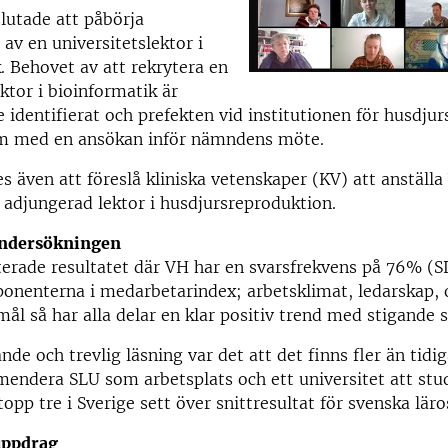
utade att påbörja
 av en universitetslektor i
. Behovet av att rekrytera en
ektor i bioinformatik är
e identifierat och prefekten vid institutionen för husdju
 med en ansökan inför nämndens möte.
es även att föreslå kliniska vetenskaper (KV) att anställa
adjungerad lektor i husdjursreproduktion.
ndersökningen
terade resultatet där VH har en svarsfrekvens på 76% (
onenterna i medarbetarindex; arbetsklimat, ledarskap, 
mål så har alla delar en klar positiv trend med stigande s
ande och trevlig läsning var det att det finns fler än tid
endera SLU som arbetsplats och ett universitet att stu
opp tre i Sverige sett över snittresultat för svenska läro
ppdrag