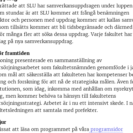
rättade att SLU har samverkansuppdragen under luppen 
om stundar är att SLU kommer att frångå benämningen
ktor och personen med uppdrag kommer att kallas samve
som tillsätts kommer att bli tidsbegränsade och därme
ör många fler att söka dessa uppdrag. Varje fakultet ha
slag på nya samverkansuppdrag.
ör framtiden
Koning presenterade en sammanställning av
sörjningsarbetet som fakultetsnämnden genomförde i ja
om mål att säkerställa att fakulteten har kompetenser b
ng och forskning för att nå de strategiska målen. Även f
tutionen, som idag, inkomma med anhållan om nyrekryt
ng, men kommer behöva ta hänsyn till fakultetens
örjningsstrategi. Arbetet är i nu ett intensivt skede. I n
tetsledningen att samtala med prefekter.
jur
missat att läsa om programmet på våra
programsidor