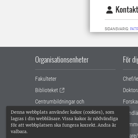
Kontakt
SIDANSVARIG:
PAT
Organisationsenheter
För d
Fakulteter
Chef/l
Biblioteket
Doktor
Centrumbildningar och
Forska
samarbetsprojekt
Denna webbplats använder kakor (cookies), som
Handlä
lagras i din webbläsare. Vissa kakor är nödvändiga
Gemensamma verksamhetsstödet
Kommu
för att webbplatsen ska fungera korrekt. Andra är
valbara.
SLU Holding
Lärare/