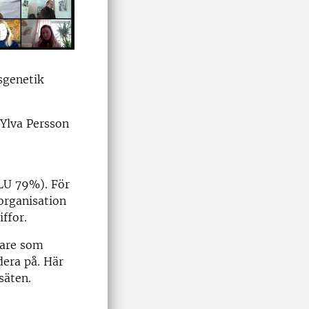
rsgenetik
 Ylva Persson
SLU 79%). För
organisation
iffor.
igare som
dera på. Här
säten.