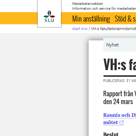
Medarbetarwebben
Information och service för medarbetar
Till startsida
Min anställning
Stöd & s
start mw
/
VH:s fakultetsnämndsmö
Nyhet
VH:s 
PUBLICERAD: 31 M
Rapport från
den 24 mars
Raunis och D
mötet
Beslut