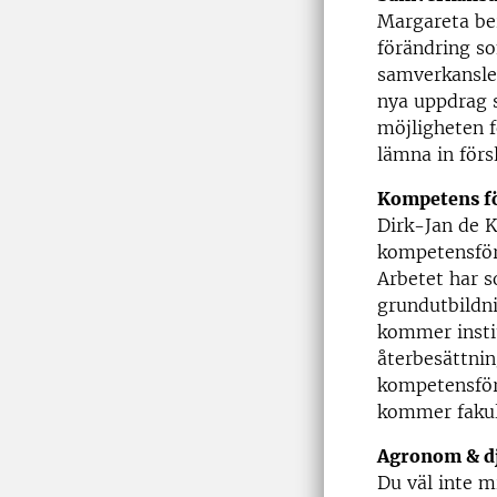
Margareta be
förändring s
samverkansle
nya uppdrag 
möjligheten f
lämna in för
Kompetens f
Dirk-Jan de 
kompetensför
Arbetet har s
grundutbildni
kommer insti
återbesättni
kompetensförs
kommer fakul
Agronom & d
Du väl inte 