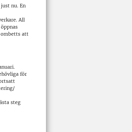
just nu. En
rkare. All
d öppnas
r ombetts att
nuari.
ehövliga för
ortsatt
ering/
ästa steg