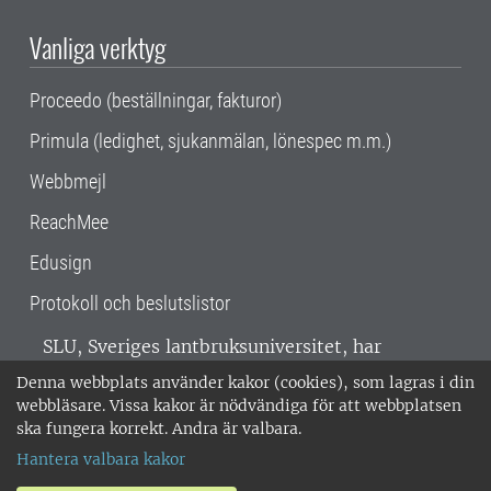
Vanliga verktyg
Proceedo (beställningar, fakturor)
Primula (ledighet, sjukanmälan, lönespec m.m.)
Webbmejl
ReachMee
Edusign
Protokoll och beslutslistor
SLU, Sveriges lantbruksuniversitet, har
verksamhet över hela Sverige. Huvudorter är
Denna webbplats använder kakor (cookies), som lagras i din
Alnarp, Uppsala och Umeå.
SLU är
webbläsare. Vissa kakor är nödvändiga för att webbplatsen
miljöcertifierat enligt ISO 14001. •
Telefon:
ska fungera korrekt. Andra är valbara.
018-67 10 00 • Org nr: 202100-2817 •
Om
Hantera valbara kakor
medarbetarwebben
•
SLU:s fakturaadress
•