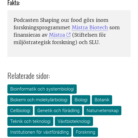
Fakta:
Podcasten Shaping our food görs inom
forskningsprogrammet
Mistra Biotech
som
finansieras av
Mistra
(Stiftelsen för
miljöstrategisk forskning) och SLU.
Relaterade sidor:
Bioinformatik och systembiologi
Biokemi och molekylärbiologi
Biologi
Botanik
Cellbiologi
Genetik och förädling
Naturvetenskap
Teknik och teknologi
Växtbioteknologi
Institutionen för växtförädling
Forskning