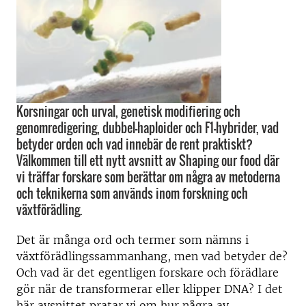
Korsningar och urval, genetisk modifiering och
genomredigering, dubbel-haploider och F1-hybrider, vad
betyder orden och vad innebär de rent praktiskt?
Välkommen till ett nytt avsnitt av Shaping our food där
vi träffar forskare som berättar om några av metoderna
och teknikerna som används inom forskning och
växtförädling.
Det är många ord och termer som nämns i
växtförädlingssammanhang, men vad betyder de?
Och vad är det egentligen forskare och förädlare
gör när de transformerar eller klipper DNA? I det
här avsnittet pratar vi om hur några av