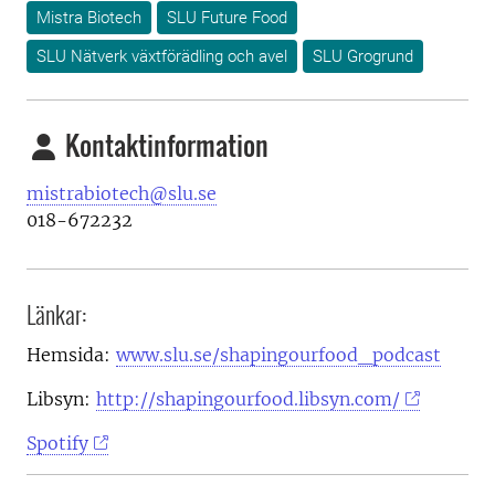
Mistra Biotech
SLU Future Food
SLU Nätverk växtförädling och avel
SLU Grogrund
Kontaktinformation
mistrabiotech@slu.se
018-672232
Länkar:
Hemsida:
www.slu.se/shapingourfood_podcast
Libsyn:
http://shapingourfood.libsyn.com/
Spotify