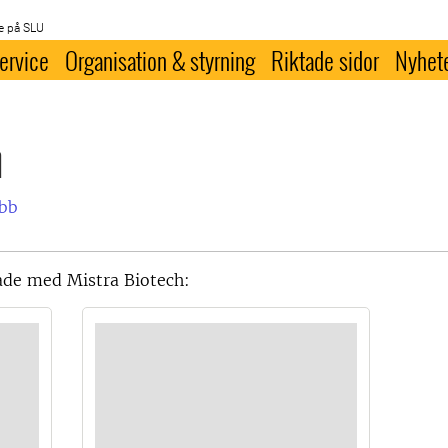
e på SLU
ervice
Organisation & styrning
Riktade sidor
Nyhet
h
ebb
gade med Mistra Biotech: