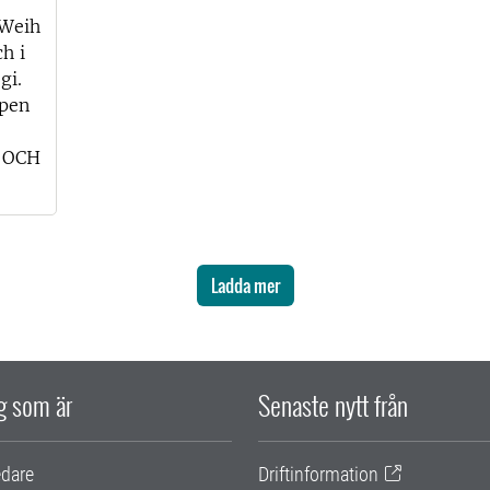
 Weih
h i
gi.
ppen
 OCH
Ladda mer
ig som är
Senaste nytt från
edare
Driftinformation