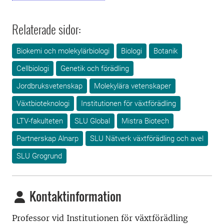
Relaterade sidor:
Biokemi och molekylärbiologi
Biologi
Botanik
Cellbiologi
Genetik och förädling
Jordbruksvetenskap
Molekylära vetenskaper
Växtbioteknologi
Institutionen för växtförädling
LTV-fakulteten
SLU Global
Mistra Biotech
Partnerskap Alnarp
SLU Nätverk växtförädling och avel
SLU Grogrund
Kontaktinformation
Professor vid Institutionen för växtförädling