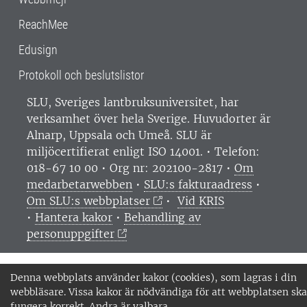
ReachMee
Edusign
Protokoll och beslutslistor
SLU, Sveriges lantbruksuniversitet, har
verksamhet över hela Sverige. Huvudorter är
Alnarp, Uppsala och Umeå.
SLU är
miljöcertifierat enligt ISO 14001. •
Telefon:
018-67 10 00 • Org nr: 202100-2817 •
Om
medarbetarwebben
•
SLU:s fakturaadress
•
Om SLU:s webbplatser
•
Vid KRIS
•
Hantera kakor
•
Behandling av
personuppgifter
Denna webbplats använder kakor (cookies), som lagras i din
webbläsare. Vissa kakor är nödvändiga för att webbplatsen ska
fungera korrekt. Andra är valbara.