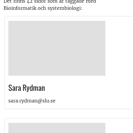
Det finns 42 sidor som är taggade med
Bioinformatik och systembiologi:
Sara Rydman
sara.rydman@slu.se